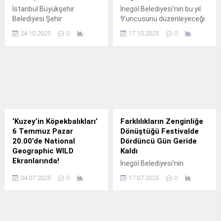
İstanbul Büyükşehir
İnegöl Belediyesi’nin bu yıl
Belediyesi Şehir
9’uncusunu düzenleyeceği
Tiyatroları, Türk
Kitap Günleri Fuarı öncesi
24.10.2025
0
17.10.2025
0
edebiyatının unutulmaz
şehirdeki anaokulu ve
karakterlerinden biri olan
ilkokullarda öğrencilere
Fosforlu Cevriye’nin
fuarın tanıtımının yapılması,
hikâyesini Bahçelievler
kitaplarını kendi biriktirdikleri
seyircisiyle buluşturdu.
harçlıklarla almaları adına
teşvik etmek ve tasarruf
duygusunu artırmak adına
öğrencilere 27 bin adet
kumbara dağıtımı yapıldı.
‘Kuzey’in Köpekbalıkları’
Farklılıkların Zenginliğe
6 Temmuz Pazar
Dönüştüğü Festivalde
20.00’de National
Dördüncü Gün Geride
Geographic WILD
Kaldı
Ekranlarında!
İnegöl Belediyesi’nin
Biyolog Alanna Canaran’ın,
düzenlediği 38.
04.07.2025
0
17.07.2025
0
Atlantik Kanada’da artan
büyük beyaz köpekbalığı
gözlemleri üzerine bu
gizemli türü araştırmak için