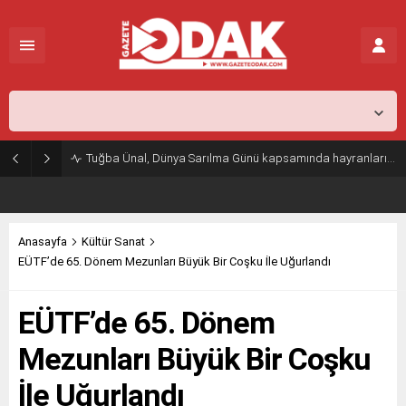
İstanbul,
25
°C
Kapalı
Tuğba Ünal, Dünya Sarılma Günü kapsamında hayranlarıyla buluştu
Anasayfa
Kültür Sanat
EÜTF’de 65. Dönem Mezunları Büyük Bir Coşku İle Uğurlandı
EÜTF’de 65. Dönem
Mezunları Büyük Bir Coşku
İle Uğurlandı