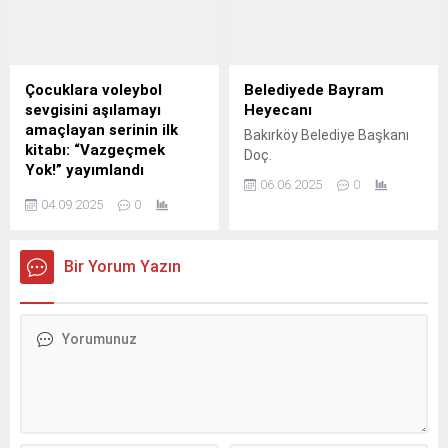
zorlu hava koşullarında
tehlikeli bir keşif
yolculuğuna çıktığı “Kuzeyin
Köpekbalıkları”, 6 Temmuz
Pazar 20.
Çocuklara voleybol
Belediyede Bayram
sevgisini aşılamayı
Heyecanı
amaçlayan serinin ilk
Bakırköy Belediye Başkanı
kitabı: “Vazgeçmek
Doç.
Yok!” yayımlandı
06.06.2025
0
VakıfBank Kültür Yayınları
04.09.2025
0
(VBKY), Voleybol Güncesi
adlı serisinin ilk
cildini “Vazgeçmek
Bir Yorum Yazın
Yok!” adıyla minik okurlarına
sunuyor.