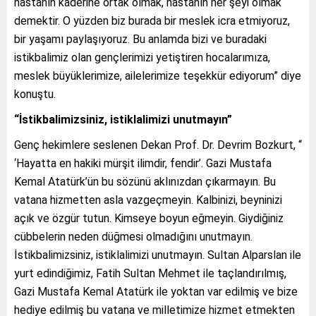
hastanın kaderine ortak olmak, hastanın her şeyi olmak
demektir. O yüzden biz burada bir meslek icra etmiyoruz,
bir yaşamı paylaşıyoruz. Bu anlamda bizi ve buradaki
istikbalimiz olan gençlerimizi yetiştiren hocalarımıza,
meslek büyüklerimize, ailelerimize teşekkür ediyorum” diye
konuştu.
“İstikbalimizsiniz, istiklalimizi unutmayın”
Genç hekimlere seslenen Dekan Prof. Dr. Devrim Bozkurt, “
‘Hayatta en hakiki mürşit ilimdir, fendir’. Gazi Mustafa
Kemal Atatürk’ün bu sözünü aklınızdan çıkarmayın. Bu
vatana hizmetten asla vazgeçmeyin. Kalbinizi, beyninizi
açık ve özgür tutun. Kimseye boyun eğmeyin. Giydiğiniz
cübbelerin neden düğmesi olmadığını unutmayın.
İstikbalimizsiniz, istiklalimizi unutmayın. Sultan Alparslan ile
yurt edindiğimiz, Fatih Sultan Mehmet ile taçlandırılmış,
Gazi Mustafa Kemal Atatürk ile yoktan var edilmiş ve bize
hediye edilmiş bu vatana ve milletimize hizmet etmekten