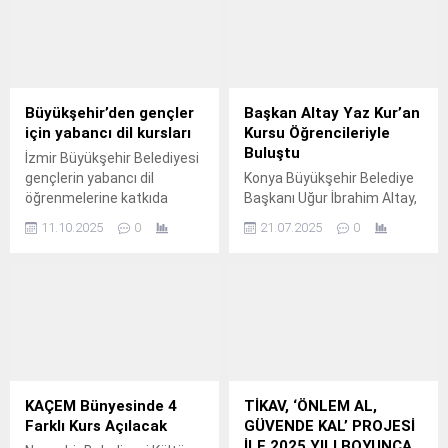
Büyükşehir’den gençler
Başkan Altay Yaz Kur’an
için yabancı dil kursları
Kursu Öğrencileriyle
Buluştu
İzmir Büyükşehir Belediyesi
gençlerin yabancı dil
Konya Büyükşehir Belediye
öğrenmelerine katkıda
Başkanı Uğur İbrahim Altay,
bulunmak için İngilizce ve
Erenköy Fatih 4-6 Yaş Kuran
11.10.2025
0
21.07.2025
0
Japonca kursları başlatıyor.
Kursu ile Erenköy Tahir
Büyükkörükçü Hoca
Camii'nde Yaz Kuran Kursu
öğrencileriyle bir araya geldi.
KAÇEM Bünyesinde 4
TİKAV, ‘ÖNLEM AL,
Farklı Kurs Açılacak
GÜVENDE KAL’ PROJESİ
İLE 2025 YILI BOYUNCA