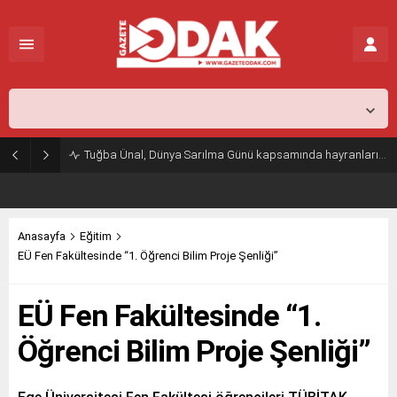
İstanbul,
26
°C
Açık
Tuğba Ünal, Dünya Sarılma Günü kapsamında hayranlarıyla buluştu
Anasayfa
Eğitim
EÜ Fen Fakültesinde “1. Öğrenci Bilim Proje Şenliği”
EÜ Fen Fakültesinde “1.
Öğrenci Bilim Proje Şenliği”