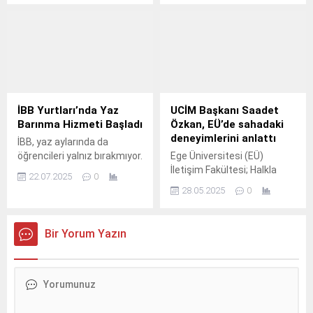
Güvende Kal” Projesi ile
Güvende Kal” Projesi ile
Kırsal Bölgelerde
Kırsal Bölgelerde
Yaşayan Kadınlara
Yaşayan Kadınlara
Afetlerden Korunma
Afetlerden Korunma
Eğitimi Veriyor
Eğitimi Veriyor
Akfen Holding’in kurucusu
Akfen Holding’in kurucusu
olduğu ve sosyal
olduğu ve sosyal
sorumluluk projeleriyle
sorumluluk projeleriyle
İBB Yurtları’nda Yaz
UCİM Başkanı Saadet
toplumun farklı kesimlerine
toplumun farklı kesimlerine
Barınma Hizmeti Başladı
Özkan, EÜ’de sahadaki
destek olmayı
destek olmayı
deneyimlerini anlattı
İBB, yaz aylarında da
amaçlayan Türkiye İnsan
amaçlayan Türkiye İnsan
öğrencileri yalnız bırakmıyor.
Ege Üniversitesi (EÜ)
Kaynakları Eğitim ve Sağlık
Kaynakları Eğitim ve Sağlık
İletişim Fakültesi; Halkla
Vakfı (TİKAV), ‘Önlem Al,
Vakfı (TİKAV), ‘Önlem Al,
22.07.2025
0
İlişkiler ve Tanıtım,
Güvende Kal’ projesi
Güvende Kal’ projesi
28.05.2025
0
Gazetecilik, Radyo
kapsamında kırsal
kapsamında kırsal
Televizyon ve Sinema,
bölgelerde yaşayan
bölgelerde yaşayan
Reklamcılık Bölümleri ile
kadınlara yönelik afet
kadınlara yönelik afet
Bir Yorum Yazın
Güzel Sanatlar, Tasarım ve
farkındalığı eğitimlerine hız
farkındalığı eğitimlerine hız
Mimarlık Fakültesi, Görsel
kesmeden devam ediyor.
kesmeden devam ediyor.
İletişim Tasarımı
Bölümünün iş birliği ile
düzenlenen etkinlik
kapsamında Saadet