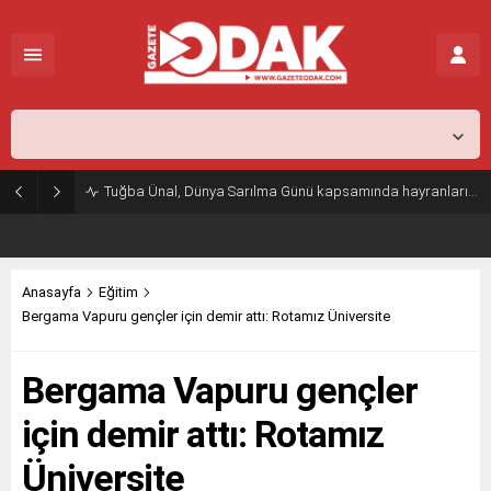
İstanbul,
26
°C
Açık
Tuğba Ünal, Dünya Sarılma Günü kapsamında hayranlarıyla buluştu
Anasayfa
Eğitim
Bergama Vapuru gençler için demir attı: Rotamız Üniversite
Bergama Vapuru gençler
için demir attı: Rotamız
Üniversite