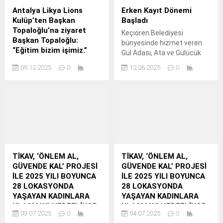
Antalya Likya Lions
Erken Kayıt Dönemi
Kulüp’ten Başkan
Başladı
Topaloğlu’na ziyaret
Keçiören Belediyesi
Başkan Topaloğlu:
bünyesinde hizmet veren
“Eğitim bizim işimiz.”
Gül Adası, Ata ve Gülücük
Likya Lions Kulüp Dönem
Çocuk Gelişim
09.12.2025
0
12.06.2025
0
Başkanı Aysel Dal Cengiz,
Merkezleri’nde erken kayıt
Kamu İlişkiler 4-5.
dönemi başladı.
TİKAV, ‘ÖNLEM AL,
TİKAV, ‘ÖNLEM AL,
GÜVENDE KAL’ PROJESİ
GÜVENDE KAL’ PROJESİ
İLE 2025 YILI BOYUNCA
İLE 2025 YILI BOYUNCA
28 LOKASYONDA
28 LOKASYONDA
YAŞAYAN KADINLARA
YAŞAYAN KADINLARA
ULAŞMAYI HEDEFLİYOR
ULAŞMAYI HEDEFLİYOR
03.07.2025
0
04.07.2025
0
TİKAV, “Önlem Al,
TİKAV, “Önlem Al,