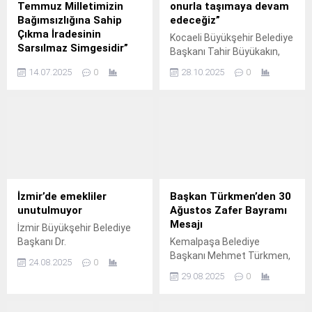
Temmuz Milletimizin
onurla taşımaya devam
Bağımsızlığına Sahip
edeceğiz”
Çıkma İradesinin
Kocaeli Büyükşehir Belediye
Sarsılmaz Simgesidir”
Başkanı Tahir Büyükakın,
Konya Büyükşehir Belediye
Cumhuriyetimizin 102.
14.07.2025
0
28.10.2025
0
Başkanı Uğur İbrahim Altay,
15 Temmuz Demokrasi ve
Milli Birlik Günü dolayısıyla
bir mesaj yayımlayarak, “O
karanlık gecede,
Cumhurbaşkanımız Sayın
Recep Tayyip Erdoğan’ın
çağrısıyla sokaklara dökülen
milletimiz, iradesine kast
İzmir’de emekliler
Başkan Türkmen’den 30
eden hainleri bozguna
unutulmuyor
Ağustos Zafer Bayramı
uğratmıştır.
Mesajı
İzmir Büyükşehir Belediye
Başkanı Dr.
Kemalpaşa Belediye
Başkanı Mehmet Türkmen,
24.08.2025
0
30 Ağustos Zafer
29.08.2025
0
Bayramı’nın 103’ncü
yıldönümü dolayısıyla bir
kutlama mesajı yayımladı.