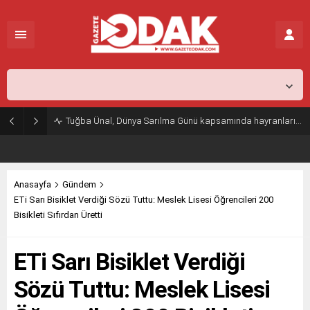
İstanbul,
26
°C
Açık
Tuğba Ünal, Dünya Sarılma Günü kapsamında hayranlarıyla buluştu
Anasayfa
Gündem
ETi Sarı Bisiklet Verdiği Sözü Tuttu: Meslek Lisesi Öğrencileri 200
Bisikleti Sıfırdan Üretti
ETi Sarı Bisiklet Verdiği
Sözü Tuttu: Meslek Lisesi