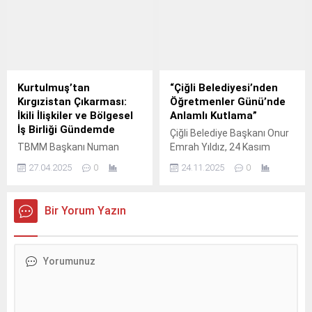
Kurtulmuş’tan
“Çiğli Belediyesi’nden
Kırgızistan Çıkarması:
Öğretmenler Günü’nde
İkili İlişkiler ve Bölgesel
Anlamlı Kutlama”
İş Birliği Gündemde
Çiğli Belediye Başkanı Onur
TBMM Başkanı Numan
Emrah Yıldız, 24 Kasım
Kurtulmuş, yarın
Öğretmenler Günü’nde hem
27.04.2025
0
24.11.2025
0
Kırgızistan’a
öğretmen olan eşi Gamze
gerçekleştireceği resmi
Yıldız’a yaptığı sürprizle
ziyaret kapsamında, iki ülke
hem de tüm öğretmenlere
Bir Yorum Yazın
arasındaki parlamentolar
armağan ettiği fidanlarla
arası ilişkileri güçlendirmek
unutulmaz bir kutlamaya
ve bölgesel iş birliği
imza attı.
konularını ele almak üzere
bir dizi önemli görüşme
yapacak. Kurtulmuş,
Bişkek’te ilk olarak