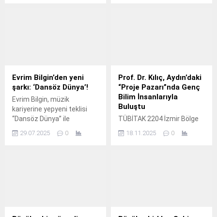
kamu hizmetlerine ve saha
uygulamalarına devam etti.
Evrim Bilgin’den yeni
Prof. Dr. Kılıç, Aydın’daki
şarkı: ‘Dansöz Dünya’!
“Proje Pazarı”nda Genç
Bilim İnsanlarıyla
Evrim Bilgin, müzik
Buluştu
kariyerine yepyeni teklisi
“Dansöz Dünya” ile
TÜBİTAK 2204 İzmir Bölge
merhaba demenin
Koordinatörü ve Dokuz Eylül
29.07.2025
0
18.11.2025
0
heyecanını ve mutluluğunu
Üniversitesi (DEÜ) Rektör
yaşıyor.
Yardımcısı Prof.