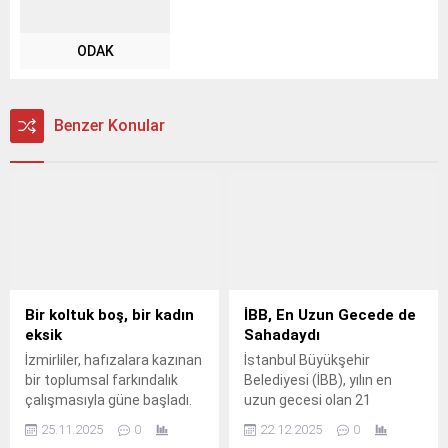
ODAK
Benzer Konular
Bir koltuk boş, bir kadın
İBB, En Uzun Gecede de
eksik
Sahadaydı
İzmirliler, hafızalara kazınan
İstanbul Büyükşehir
bir toplumsal farkındalık
Belediyesi (İBB), yılın en
çalışmasıyla güne başladı.
uzun gecesi olan 21
Aralık’ta da kentin dört bir
25.11.2025
0
22.12.2025
0
yanında 7/24 yürütülen