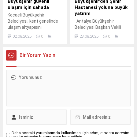
Büyükşehir güvenli
Büyükşehir’den Şehir
ulaşım için sahada
Hastanesi yoluna büyük
yatırım
Kocaeli Büyükşehir
Belediyesi, kent genelinde
Antalya Büyükşehir
ulaşım altyapısını
Belediyesi Başkan Vekili
güçlendirmek amacıyla
Büşra Özdemir, Antalya
02.08.2025
0
23.08.2025
0
bakım, onarım ve denetim
Bulvarı’ndan Şehir
çalışmalarını aralıksız ve
Hastanesi’ne ulaşımı
titizlikle sürdürüyor.
sağlayan en önemli
Bir Yorum Yazın
güzergahlarından biri olan
Zeytindalı Şehitleri
Caddesi’nde yürütülen
asfalt çalışmalarını yerinde
inceledi.
Daha sonraki yorumlarımda kullanılması için adım, e-posta adresim
ve site adresim bu tarayıcıya kaydedilsin.