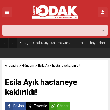
İstanbul,
29
°C
Açık
Tuğba Ünal, Dünya Sarılma Günü kapsamında hayranlarıyla buluştu
Anasayfa
Gündem
Esila Ayık hastaneye kaldırıldı!
Esila Ayık hastaneye
kaldırıldı!
Paylaş
Tweetle
Gönder