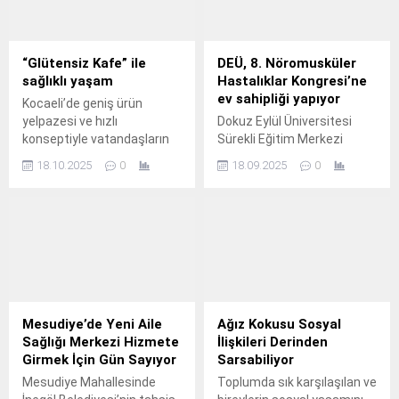
“Glütensiz Kafe” ile
DEÜ, 8. Nöromusküler
sağlıklı yaşam
Hastalıklar Kongresi’ne
ev sahipliği yapıyor
Kocaeli’de geniş ürün
yelpazesi ve hızlı
Dokuz Eylül Üniversitesi
konseptiyle vatandaşların
Sürekli Eğitim Merkezi
öncelikli tercihi haline gelen
(DESEM), Türkiye’nin en
18.10.2025
0
18.09.2025
0
Antikkapı A.
önemli bilimsel
buluşmalarından biri olan “8.
Mesudiye’de Yeni Aile
Ağız Kokusu Sosyal
Sağlığı Merkezi Hizmete
İlişkileri Derinden
Girmek İçin Gün Sayıyor
Sarsabiliyor
Mesudiye Mahallesinde
Toplumda sık karşılaşılan ve