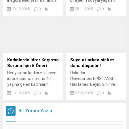
İnegöl Belediyesi’nin tahsis
bireylerin sosyal yaşamını
ettiği arsa üzerinde
olumsuz etkileyebilen ağız
23.12.2025
0
05.11.2025
0
hayırsever Ali İpek
kokusu yani tıptaki adı ile
tarafından yapımı
halitozis, bazen ciddi bir
gerçekleştirilen Aile Sağlığı
sağlık problemlerinin de
Merkezinde sona gelindi.
habercisi olabiliyor.
Kadınlarda İdrar Kaçırma
Suya atlarken bir kez
Sorunu İçin 5 Öneri
daha düşünün!
Her yaştan kadını etkileyen
Üsküdar
idrar kaçırma sorunu 40
Üniversitesi NPİSTANBUL
yaşına gelen kadınların
Hastanesi Beyin, Sinir ve
yaklaşık % 40’ında
Omurilik Cerrahı Op.
13.10.2025
0
07.06.2025
0
görülebiliyor.
Bir Yorum Yazın