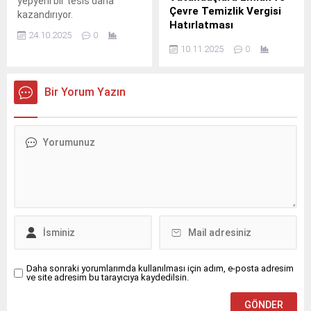
yepyeni bir tesis daha
Çevre Temizlik Vergisi
kazandırıyor.
Hatırlatması
24.10.2025
0
Selçuklu Belediyesi, Emlak,
10.11.2025
0
Çevre Temizlik ve İlan
Reklam Vergileri’nin 2025 yılı
ikinci taksit ödemelerinin 1
Bir Yorum Yazın
Aralık’ta sona ereceğini
bildirdi.
Daha sonraki yorumlarımda kullanılması için adım, e-posta adresim
ve site adresim bu tarayıcıya kaydedilsin.