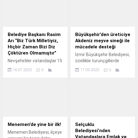
yaparak, İslam aleminin
bir görünüm kazandırdı.
bayramını içten dileklerle
kutladı. Kuzey Kıbrıs Türk
Cumhuriyeti Başbakanı Ünal
Üstel, Kurban Bayramı
dolayısıyla bir kutlama
Belediye Başkanı Rasim
Büyükşehir’den üreticiye
mesajı yayımladı.
Arı “Biz Türk Milletiyiz,
Akdeniz meyve sineği ile
Mesajında, bayramların
Hiçbir Zaman Bizi Diz
mücadele desteği
toplumsal birlik, beraberlik
Çöktüren Olmamıştır”
İzmir Büyükşehir Belediyesi,
ve kardeşlik duygularını
Nevşehirliler vatandaşlar 15
özellikle turunçgillerde
pekiştiren özel günler
Temmuz Demokrasi ve Milli
görülen Akdeniz meyve
olduğuna dikkat çeken
16.07.2025
0
17.09.2025
0
Birlik Günü’nün
sineğine karşı Karaburunlu
Üstel, İslam dünyasının
yıldönümünde 9.
üreticilere 1500 yakalama
bayramını...
tuzağı ve feromon dağıttı.
Menemen’de yine bir ilk!
Selçuklu
Belediyesi’nden
Menemen Belediyesi, ilçeye
Vatandaşlara Emlak ve