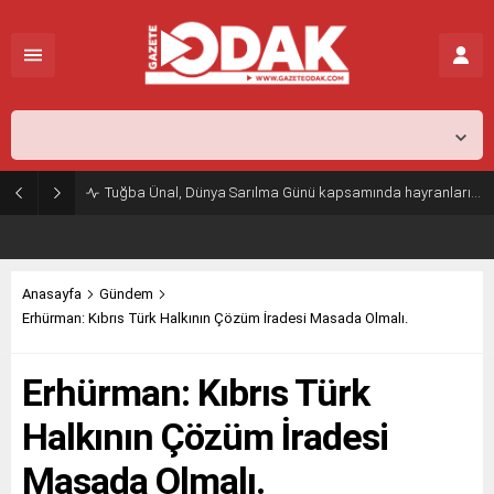
İstanbul,
26
°C
Açık
Tuğba Ünal, Dünya Sarılma Günü kapsamında hayranlarıyla buluştu
Anasayfa
Gündem
Erhürman: Kıbrıs Türk Halkının Çözüm İradesi Masada Olmalı.
Erhürman: Kıbrıs Türk
Halkının Çözüm İradesi
Masada Olmalı.