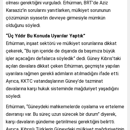
olması gerektiğini vurguladı. Erhürman, BRT’de Aziz
Karaaziz’in sorularını yanıtlarken, mülkiyet sorununun
çözümünün siyasetin devreye girmesiyle mümkün
olduğunu söyledi.
“Üç Yıldır Bu Konuda Uyarılar Yaptık”
Erhürman, inşaat sektörü ve mülkiyet sorunlarına dikkat
çekerek, “Bu işin içeride de dışarıda da başımıza büyük
işler açacağını defalarca söyledik” dedi. Güney Kıbrıs’taki
açılan davalara dikkat çeken Erhürman, geçmişte yapılan
uyarılara rağmen gerekli adımların atılmadığını ifade etti.
Ayrıca, KKTC vatandaşlarının Güney’de tazminat
davalarına karşı hukuk sisteminde mağduriyet yaşadığını
söyledi.
Erhürman, “Güneydeki mahkemelerde oyalama ve erteleme
davranışı var. Bu süreç uzun sürecek bir durum” diyerek,
karşı davaların gündeme getirilmesi gerektiğini belirtti.
Ayrıca, Kıbrıslı Türklerin Güneydeki mülkiyet mağduriyetinin