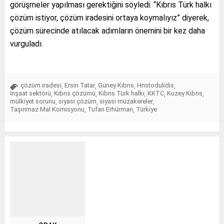
görüşmeler yapılması gerektiğini söyledi. “Kıbrıs Türk halkı
çözüm istiyor, çözüm iradesini ortaya koymalıyız” diyerek,
çözüm sürecinde atılacak adımların önemini bir kez daha
vurguladı.
çözüm iradesi
Ersin Tatar
Güney Kıbrıs
Hristodulidis
,
,
,
,
inşaat sektörü
Kıbrıs çözümü
Kıbrıs Türk halkı
KKTC
Kuzey Kıbrıs
,
,
,
,
,
mülkiyet sorunu
siyasi çözüm
siyasi müzakereler
,
,
,
Taşınmaz Mal Komisyonu
Tufan Erhürman
Türkiye
,
,