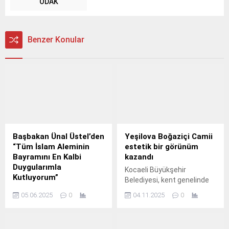
ODAK
Benzer Konular
Başbakan Ünal Üstel’den
Yeşilova Boğaziçi Camii
“Tüm İslam Aleminin
estetik bir görünüm
Bayramını En Kalbi
kazandı
Duygularımla
Kocaeli Büyükşehir
Kutluyorum”
Belediyesi, kent genelinde
Başbakan Ünal Üstel,
sürdürdüğü çevre
05.06.2025
0
04.11.2025
0
yayımladığı Kurban Bayramı
düzenleme çalışmaları
mesajında birlik ve
kapsamında İzmit Yeşilova
dayanışma vurgusu
Boğaziçi Camii’ne estetik