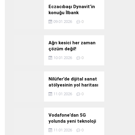
Eczacıbaşı Dynavit’in
konuğu İlbank
09.01.2026
0
Ağrı kesici her zaman
çözüm değil!
10.01.2026
0
Nilüfer’de dijital sanat
atölyesinin yol haritası
konuşuldu
11.01.2026
0
Vodafone’dan 5G
yolunda yeni teknoloji
yatırımı
11.01.2026
0