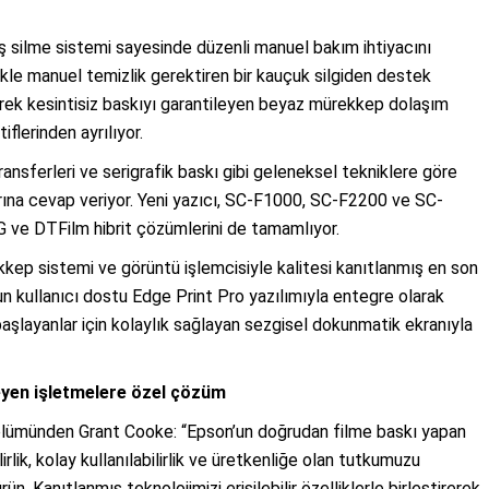
 silme sistemi sayesinde düzenli manuel bakım ihtiyacını
ikle manuel temizlik gerektiren bir kauçuk silgiden destek
erek kesintisiz baskıyı garantileyen beyaz mürekkep dolaşım
flerinden ayrılıyor.
ansferleri ve serigrafik baskı gibi geleneksel tekniklere göre
arına cevap veriyor. Yeni yazıcı, SC-F1000, SC-F2200 ve SC-
G ve DTFilm hibrit çözümlerini de tamamlıyor.
kkep sistemi ve görüntü işlemcisiyle kalitesi kanıtlanmış en son
un kullanıcı dostu Edge Print Pro yazılımıyla entegre olarak
 başlayanlar için kolaylık sağlayan sezgisel dokunmatik ekranıyla
teyen işletmelere özel çözüm
bölümünden Grant Cooke: “Epson’un doğrudan filme baskı yapan
lirlik, kolay kullanılabilirlik ve üretkenliğe olan tutkumuzu
ün. Kanıtlanmış teknolojimizi erişilebilir özelliklerle birleştirerek