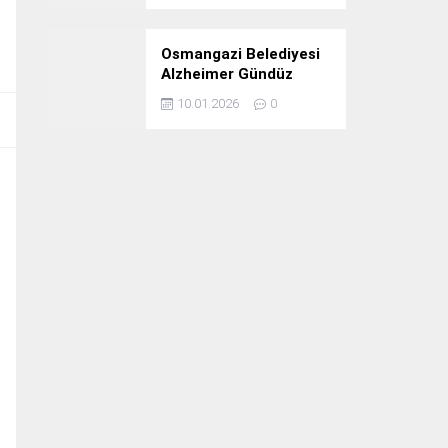
Osmangazi Belediyesi
Alzheimer Gündüz
Bakım Evi 3. Yılını
10.01.2026
0
Kutladı