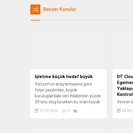
Benzer Konular
İşletme küçük hedef büyük
DT Clou
Egemenl
Verizon’un araştırmasına göre
Yaklaşı
fidye yazılımları, büyük
Kontrol
kuruluşlardaki veri ihlallerinin yüzde
39’unu oluştururken bu oran küçük
Verinin s
ve orta ölçekli işletmelerde yüzde
kabul ed
22.09.2025
0
04.09.
88’e yükseliyor.
için en b
başında 
regülas
geliyor².