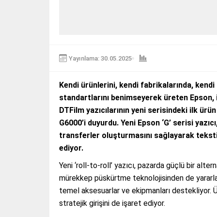
Yayınlama: 30.05.2025
Kendi ürünlerini, kendi fabrikalarında, kend
standartlarını benimseyerek üreten Epson, 
DTFilm yazıcılarının yeni serisindeki ilk ür
G6000’i duyurdu. Yeni Epson ‘G’ serisi yazıcı,
transferler oluşturmasını sağlayarak teksti
ediyor.
Yeni ‘roll-to-roll’ yazıcı, pazarda güçlü bir alt
mürekkep püskürtme teknolojisinden de yararla
temel aksesuarlar ve ekipmanları destekliyor.
stratejik girişini de işaret ediyor.