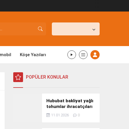
İstanbul,
31
°C
Açık
mobil
Köşe Yazıları
POPÜLER KONULAR
Hububat bakliyat yağlı
tohumlar ihracatçıları
Güney Kore yolcusu
11.01.2026
0