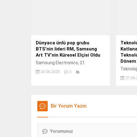
Dünyaca ünlü pop grubu
Teknolo
BTS’nin lideri RM, Samsung
Katlana
Art TV’nin Küresel Elçisi Oldu
Teknolo
Dönem 
Samsung Electronics, 21.
Teknoloj
30.06.2025
0
katlanabi
27.04.
alanında
gelişmel
süredir 
katlanabi
Bir Yorum Yazın
yenilikle
uzmanları
Güney Ko
gerçekleş
yepyeni b
modelini 