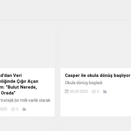
d’dan Veri
Casper ile okula dönüş başlıyor
iğinde Çığır Açan
Okula dönüş başladı.
m: “Bulut Nerede,
09.09.2025
0
 Orada”
tratejik bir milli varlık olarak
ildiği günümüzde, kurumlar
2025
0
üyük bulut zorluklarının
güvenlik (%81) ve
yonlara uyum (%73)