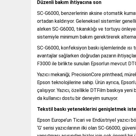
Düzenli bakım ihtiyacına son
SC-G6000, benzerlerinin aksine otomatik kumaş
ortadan kaldırıyor. Geleneksel sistemler genell
alırken SC-G6000, tıkanıklığı ve tortuyu önley
sistemiyle minimum bakım gerektirerek alternati
SC-G6000, konfeksiyon baskı işlemlerinde ısı tr
avantajlar sağlarken doğrudan pazarın ihtiyaçl
F3000 ile birlikte sunulan Epson’un mevcut DT
Yazıcı mekaniği; PrecisionCore printhead, müre
Epson teknolojilerine sahip. Ürün ayrıca, Epson’
çalışıyor. Yazıcı, özellikle DTFilm baskıya yeni
da kullanıcı dostu bir deneyim sunuyor.
Tekstil baskı yeteneklerini genişletmek is
Epson Europe’un Ticari ve Endüstriyel yazıcı 
‘G’ serisi yazıcılarının ilki olan SC-G6000; güveni
yansıtması açısından bizler için çok önemli bir ür