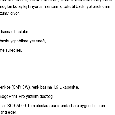
çleri kolaylaştırıyoruz. Yazıcımız, tekstil baskı yeteneklerini
züm.” diyor.
e hassas baskılar,
a baskı yapabilme yeteneği,
me süreçleri.
renkte (CMYK W), renk başına 1,6 L kapasite.
 EdgePrint Pro yazılım desteği.
olan SC-G6000, tüm uluslararası standartlara uygundur, ürün
anti eder.