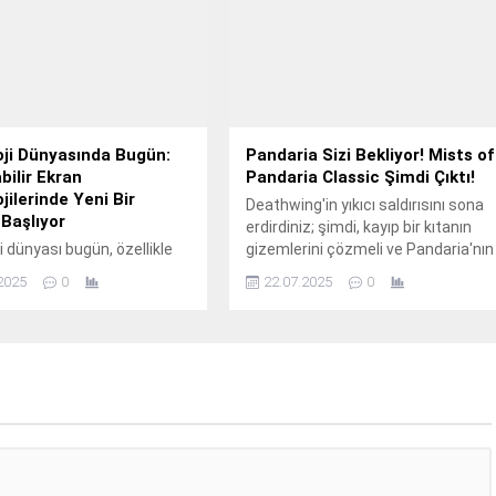
ji Dünyasında Bugün:
Pandaria Sizi Bekliyor! Mists of
bilir Ekran
Pandaria Classic Şimdi Çıktı!
jilerinde Yeni Bir
Deathwing'in yıkıcı saldırısını sona
Başlıyor
erdirdiniz; şimdi, kayıp bir kıtanın
i dünyası bugün, özellikle
gizemlerini çözmeli ve Pandaria'nın
lir ekran teknolojileri
geçmişinin karanlık sırlarını
2025
0
22.07.2025
0
 çığır açan yeni
keşfetmelisiniz.
erle hareketlendi. Bir
merakla beklenen yeni nesil
lir cihazlar ve bu alandaki
r, tüketicilerin ve endüstri
nın büyük ilgisini çekiyor.
reli teknoloji devi bugün
tirdiği özel bir etkinlikte,
ir katlanabilir akıllı telefon
tanıttı. Önceki nesillere...