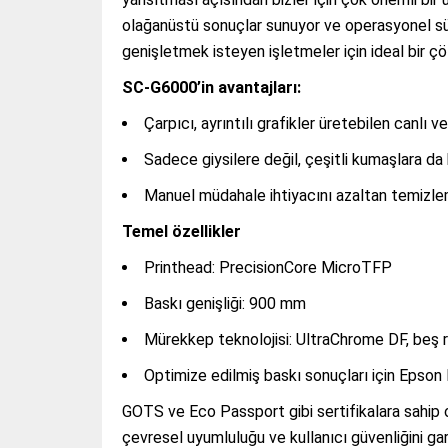
olağanüstü sonuçlar sunuyor ve operasyonel süre
genişletmek isteyen işletmeler için ideal bir çö
SC-G6000’in avantajları:
Çarpıcı, ayrıntılı grafikler üretebilen canlı v
Sadece giysilere değil, çeşitli kumaşlara d
Manuel müdahale ihtiyacını azaltan temizle
Temel özellikler
Printhead: PrecisionCore MicroTFP
Baskı genişliği: 900 mm
Mürekkep teknolojisi: UltraChrome DF, beş 
Optimize edilmiş baskı sonuçları için Epson
GOTS ve Eco Passport gibi sertifikalara sahip 
çevresel uyumluluğu ve kullanıcı güvenliğini gar