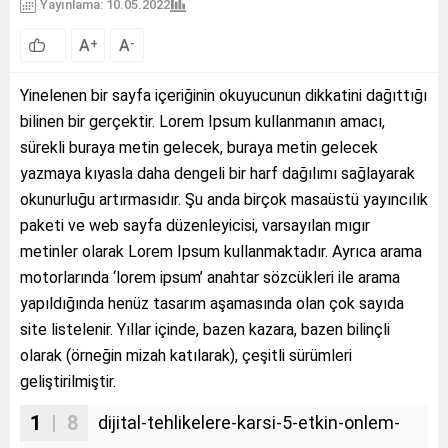
Yayınlama: 10.05.2022
A
A
+
-
Yinelenen bir sayfa içeriğinin okuyucunun dikkatini dağıttığı
bilinen bir gerçektir. Lorem Ipsum kullanmanın amacı,
sürekli buraya metin gelecek, buraya metin gelecek
yazmaya kıyasla daha dengeli bir harf dağılımı sağlayarak
okunurluğu artırmasıdır. Şu anda birçok masaüstü yayıncılık
paketi ve web sayfa düzenleyicisi, varsayılan mıgır
metinler olarak Lorem Ipsum kullanmaktadır. Ayrıca arama
motorlarında ‘lorem ipsum’ anahtar sözcükleri ile arama
yapıldığında henüz tasarım aşamasında olan çok sayıda
site listelenir. Yıllar içinde, bazen kazara, bazen bilinçli
olarak (örneğin mizah katılarak), çeşitli sürümleri
geliştirilmiştir.
1
| 8
dijital-tehlikelere-karsi-5-etkin-onlem-