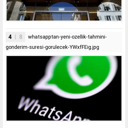
4
| 8
whatsapptan-yeni-ozellik-tahmini-
gonderim-suresi-gorulecek-YWxfFEig.jpg