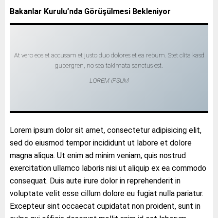
Bakanlar Kurulu’nda Görüşülmesi Bekleniyor
At vero eos et accusam et justo duo dolores et ea rebum. Stet clita kasd
gubergren, no sea takimata sanctus est.
LOREM IPSUM
Lorem ipsum dolor sit amet, consectetur adipisicing elit,
sed do eiusmod tempor incididunt ut labore et dolore
magna aliqua. Ut enim ad minim veniam, quis nostrud
exercitation ullamco laboris nisi ut aliquip ex ea commodo
consequat. Duis aute irure dolor in reprehenderit in
voluptate velit esse cillum dolore eu fugiat nulla pariatur.
Excepteur sint occaecat cupidatat non proident, sunt in