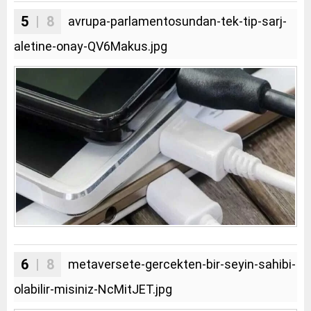
5
| 8
avrupa-parlamentosundan-tek-tip-sarj-
aletine-onay-QV6Makus.jpg
6
| 8
metaversete-gercekten-bir-seyin-sahibi-
olabilir-misiniz-NcMitJET.jpg