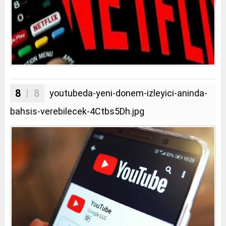
8
| 8
youtubeda-yeni-donem-izleyici-aninda-
bahsis-verebilecek-4Ctbs5Dh.jpg