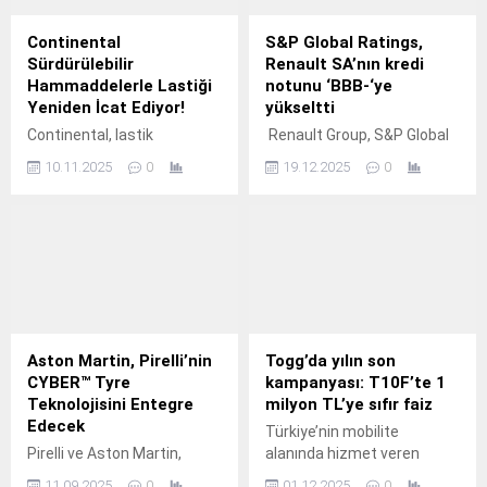
Continental
S&P Global Ratings,
Sürdürülebilir
Renault SA’nın kredi
Hammaddelerle Lastiği
notunu ‘BBB-‘ye
Yeniden İcat Ediyor!
yükseltti
Continental, lastik
Renault Group, S&P Global
üretiminde yenilenebilir ve
Ratings’in Renault SA’nın
10.11.2025
0
19.12.2025
0
geri dönüştürülmüş
uzun vadeli kredi notunu
malzemelerin kullanımını
“BB+”dan “BBB-”ye
her geçen gün artırarak
yükselttiğini duyurdu.
adeta lastiği yeniden icat
ediyor.
Aston Martin, Pirelli’nin
Togg’da yılın son
CYBER™ Tyre
kampanyası: T10F’te 1
Teknolojisini Entegre
milyon TL’ye sıfır faiz
Edecek
Türkiye’nin mobilite
Pirelli ve Aston Martin,
alanında hizmet veren
global İtalyan lastik devinin
küresel teknoloji markası
11.09.2025
0
01.12.2025
0