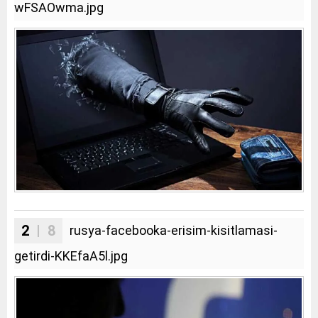
wFSAOwma.jpg
2
| 8
rusya-facebooka-erisim-kisitlamasi-
getirdi-KKEfaA5l.jpg