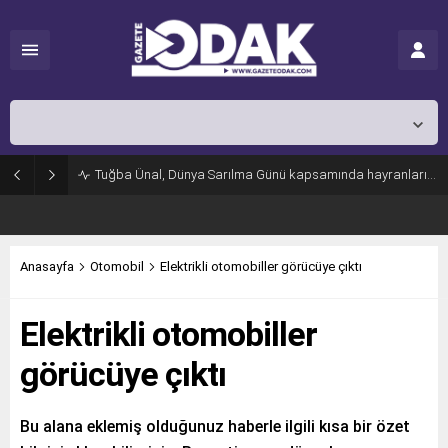
İstanbul,
26
°C
Açık
Tuğba Ünal, Dünya Sarılma Günü kapsamında hayranlarıyla buluştu
Anasayfa
Otomobil
Elektrikli otomobiller görücüye çıktı
Elektrikli otomobiller
görücüye çıktı
Bu alana eklemiş olduğunuz haberle ilgili kısa bir özet