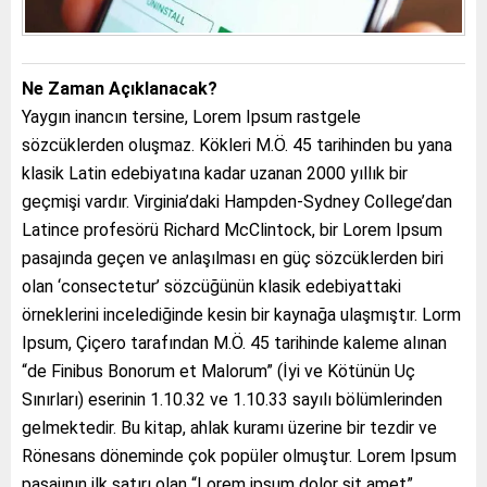
Ne Zaman Açıklanacak?
Yaygın inancın tersine, Lorem Ipsum rastgele
sözcüklerden oluşmaz. Kökleri M.Ö. 45 tarihinden bu yana
klasik Latin edebiyatına kadar uzanan 2000 yıllık bir
geçmişi vardır. Virginia’daki Hampden-Sydney College’dan
Latince profesörü Richard McClintock, bir Lorem Ipsum
pasajında geçen ve anlaşılması en güç sözcüklerden biri
olan ‘consectetur’ sözcüğünün klasik edebiyattaki
örneklerini incelediğinde kesin bir kaynağa ulaşmıştır. Lorm
Ipsum, Çiçero tarafından M.Ö. 45 tarihinde kaleme alınan
“de Finibus Bonorum et Malorum” (İyi ve Kötünün Uç
Sınırları) eserinin 1.10.32 ve 1.10.33 sayılı bölümlerinden
gelmektedir. Bu kitap, ahlak kuramı üzerine bir tezdir ve
Rönesans döneminde çok popüler olmuştur. Lorem Ipsum
pasajının ilk satırı olan “Lorem ipsum dolor sit amet”