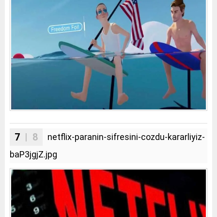
7
| 8
netflix-paranin-sifresini-cozdu-kararliyiz-
baP3jgjZ.jpg