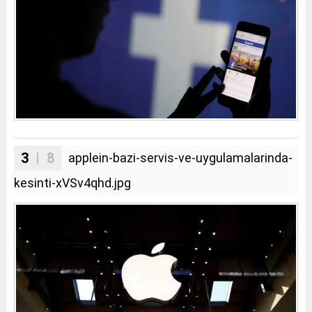
3
| 8
applein-bazi-servis-ve-uygulamalarinda-
kesinti-xVSv4qhd.jpg