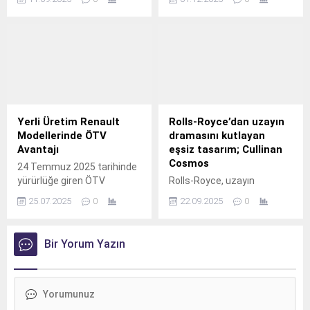
özel Cyber™ Tyre
Togg, aralık ayında da
teknolojisini İngiliz ultra lüks
kullanıcıları güçlü
performans markasının
finansman avantajlarıyla
gelecekteki araçlarına
buluşturmaya devam
entegre etmek için bir iş
ediyor.
birliğine imza attı.
Yerli Üretim Renault
Rolls-Royce’dan uzayın
Modellerinde ÖTV
dramasını kutlayan
Avantajı
eşsiz tasarım; Cullinan
Cosmos
24 Temmuz 2025 tarihinde
yürürlüğe giren ÖTV
Rolls-Royce, uzayın
güncellemeleri ile
büyüleyici dramını yansıtan
25.07.2025
0
22.09.2025
0
Renault’nun Türkiye’de
eşsiz tasarımı Cullinan
üretilen güçlü modelleri Clio,
Cosmos’u tanıtıyor.
Megane Sedan ve
Bir Yorum Yazın
Duster’da önemli fiyat
avantajları sunuluyor.