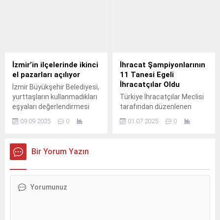
onayına sunuldu.
Prof.
İzmir’in ilçelerinde ikinci
İhracat Şampiyonlarının
el pazarları açılıyor
11 Tanesi Egeli
İhracatçılar Oldu
İzmir Büyükşehir Belediyesi,
yurttaşların kullanmadıkları
Türkiye İhracatçılar Meclisi
eşyaları değerlendirmesi
tarafından düzenlenen
için “İkinci El Pazarı” etkinliği
“İhracat Şampiyonları Ödül
09.09.2025
0
01.07.2025
0
düzenliyor.
Töreni”nde Egeli ihracatçılar
11 ödül kazandı.
Bir Yorum Yazın