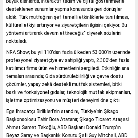
büyük alanlarda, interaktif tadım ve dijital gösterimlerle
desteklenen sunumlar yapma konusunda geri dönüşler
aldık. Türk mutfağının şef temelli etkinliklerle tanıtılması,
kültürel etkiyi artırıyor ve ziyaretçilerin ilgisini çekiyor. Bu
yöntemi artırarak devam ettireceğiz” diyerek sözlerini
noktaladı.
NRA Show; bu yıl 110’dan fazla ülkeden 53.000’in üzerinde
profesyonel ziyaretçiye ev sahipliği yaptı, 2.300’den fazla
katılımcı firma ürün ve hizmetlerini sergiledi. Etkinliğin ana
temaları arasında; Gıda sürdürülebilirliği ve çevre dostu
çözümler, yapay zekâ destekli mutfak sistemleri, bitki
bazlı ve fonksiyonel gıdalar, teknolojik mutfak ekipmanları,
işletme optimizasyonu ve müşteri deneyimi öne çıktı.
Ege İhracatçı Birlikleri’nin standını, Türkiye’nin Şikago
Başkonsolosu Tahir Bora Atatanır, Şikago Ticaret Ataşesi
Ahmet Samet Tekoğlu, ABD Başkanı Donald Trump’ın
Beyaz Saray ve Başkanlık Konutu Şefi Guy Mitchell, ABD