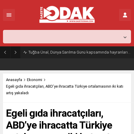
İstanbul,
25
°C
Açık
Tuğba Ünal, Dünya Sarılma Günü kapsamında hayranlarıyla buluştu
Anasayfa
Ekonomi
Egeli gıda ihracatçıları, ABD’ye ihracatta Türkiye ortalamasının iki katı
artış yakaladı
Egeli gıda ihracatçıları,
ABD’ye ihracatta Türkiye