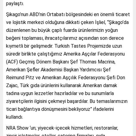
paylaştı.
Şikago’nun ABD’nin Ortabatı bölgesindeki en önemli ticaret
ve lojistik merkezi olduğuna dikkati çeken İşliel, “Şikago’da
düzenlenen bu büyük çaplı fuarda ürünlerimizin yoğun
beğeni toplaması, ihracatçılarımız açısından son derece
kıymetli bir gelişmedir. Turkish Tastes Projemizde uzun
süredir birlikte çalıştığımız Amerika Aşçılar Federasyonu
(ACF) Geçmiş Dönem Başkanı Şef Thomas Macrina,
Amerikan Şefler Akademisi Başkan Yardımcısı Şef
Reimund Pitz ve Amerikan Aşçılık Federasyonu Şefi Don
Zajac, Türk gıda ürünlerini kullanarak Amerikan damak
tadına uygun lezzetler hazırladılar ve bu sunumlarla
ziyaretçilerin ilgisini çekmeyi başardılar. Bu temaslarımızın
ticari bağlantıya dönüşmesini bekliyoruz” ifadelerini
kullandı.
NRA Show ‘un; yiyecek-içecek hizmetleri, restoranlar,
zincir işletmeler, oteller, catering firmaları, gıda