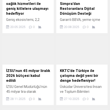
sağlık hizmetleri ile
Simpra’dan
geniş kitlelere ulaşmayı
Restoranlara Dijital
hedefliyor
Dönüşüm Desteği
Geniş ekosistemi, 2,2
Garanti BBVA, yeme-içme
milyon sağlık sigortalısı ve
ve konaklama sektörüne
20.05.2025
0
20.08.2025
0
uçtan uca dijital, yenilikçi
yönelik yenilikçi
çözümleriyle özel sağlık
teknolojileriyle tanınan,
sigortasında liderliğini
Protel Holding grup
sürdüren Allianz Türkiye,
şirketlerinden Simpra iş
farklı müşteri
birliğiyle, restoran ve kafe
segmentlerine uygun,
işletmeleri için
kapsayıcı hizmetleriyle
dijitalleşmeyi kolaylaştıran
müşterilerinin yaşam boyu
avantajlı bir kampanya
sağlık partneri olmayı
başlattı.
İZSU’nun 45 milyar liralık
KKTC’de Türkiye ile
hedefliyor.
2026 bütçesi kabul
çatışma değil yeni bir
edildi
denge hedefleniyor!
İZSU Genel Müdürlüğü’nün
Üsküdar Üniversitesi İnsan
45 milyar lira olarak
ve Toplum Bilimleri
belirlenen 2026 Mali Yılı
Fakültesi Siyaset Bilimi ve
28.11.2025
0
27.10.2025
0
Bütçesi ve Performans
Uluslararası İlişkiler
Programı genel kurulun
(İngilizce) Bölüm Başkanı