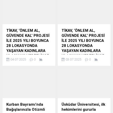
TİKAV, ‘ÖNLEM AL,
TİKAV, ‘ÖNLEM AL,
GÜVENDE KAL’ PROJESİ
GÜVENDE KAL’ PROJESİ
İLE 2025 YILI BOYUNCA
İLE 2025 YILI BOYUNCA
28 LOKASYONDA
28 LOKASYONDA
YAŞAYAN KADINLARA
YAŞAYAN KADINLARA
ULAŞMAYI HEDEFLİYOR
ULAŞMAYI HEDEFLİYOR
04.07.2025
0
03.07.2025
0
TİKAV, “Önlem Al,
TİKAV, “Önlem Al,
Güvende Kal” Projesi ile
Güvende Kal” Projesi ile
Kırsal Bölgelerde
Kırsal Bölgelerde
Yaşayan Kadınlara
Yaşayan Kadınlara
Afetlerden Korunma
Afetlerden Korunma
Eğitimi Veriyor
Eğitimi Veriyor
Akfen Holding’in kurucusu
Akfen Holding’in kurucusu
olduğu ve sosyal
olduğu ve sosyal
sorumluluk projeleriyle
sorumluluk projeleriyle
Kurban Bayramı’nda
Üsküdar Üniversitesi, ilk
toplumun farklı kesimlerine
toplumun farklı kesimlerine
Bağışlarınızla Otizmli
hekimlerini gururla
destek olmayı
destek olmayı