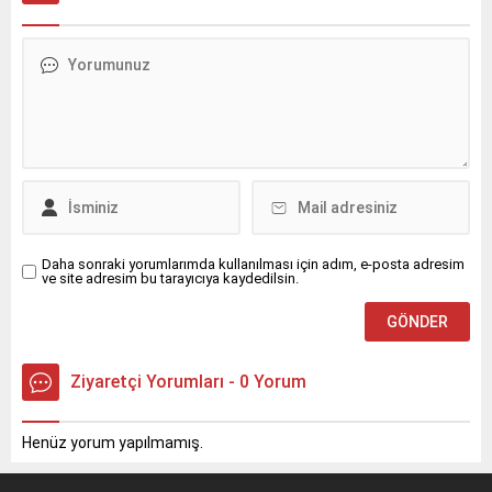
Afetlerden Korunma
Eğitimi Veriyor
Akfen Holding’in kurucusu
olduğu ve sosyal
sorumluluk projeleriyle
toplumun farklı kesimlerine
destek olmayı
amaçlayan Türkiye İnsan
Kaynakları Eğitim ve Sağlık
Vakfı (TİKAV), ‘Önlem Al,
Güvende Kal’ projesi
kapsamında kırsal
Daha sonraki yorumlarımda kullanılması için adım, e-posta adresim
ve site adresim bu tarayıcıya kaydedilsin.
bölgelerde yaşayan
kadınlara yönelik afet
farkındalığı eğitimlerine hız
kesmeden devam ediyor.
Ziyaretçi Yorumları - 0 Yorum
Henüz yorum yapılmamış.