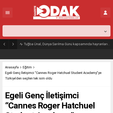
İstanbul,
25
°C
Açık
Tuğba Ünal, Dünya Sarılma Günü kapsamında hayranlarıyla buluştu
Anasayfa
Eğitim
Egeli Genç İletişimci “Cannes Roger Hatchuel Student Academy”ye
Türkiye’den seçilen tek isim oldu
Egeli Genç İletişimci
“Cannes Roger Hatchuel