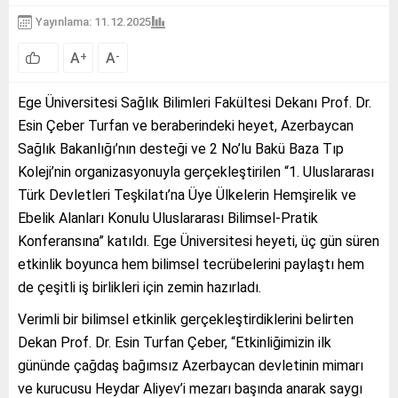
Yayınlama: 11.12.2025
A
A
+
-
Ege Üniversitesi Sağlık Bilimleri Fakültesi Dekanı Prof. Dr.
Esin Çeber Turfan ve beraberindeki heyet, Azerbaycan
Sağlık Bakanlığı’nın desteği ve 2 No’lu Bakü Baza Tıp
Koleji’nin organizasyonuyla gerçekleştirilen “1. Uluslararası
Türk Devletleri Teşkilatı’na Üye Ülkelerin Hemşirelik ve
Ebelik Alanları Konulu Uluslararası Bilimsel-Pratik
Konferansına” katıldı. Ege Üniversitesi heyeti, üç gün süren
etkinlik boyunca hem bilimsel tecrübelerini paylaştı hem
de çeşitli iş birlikleri için zemin hazırladı.
Verimli bir bilimsel etkinlik gerçekleştirdiklerini belirten
Dekan Prof. Dr. Esin Turfan Çeber, “Etkinliğimizin ilk
gününde çağdaş bağımsız Azerbaycan devletinin mimarı
ve kurucusu Heydar Aliyev’i mezarı başında anarak saygı