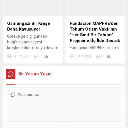
kesmeden devam ediyor.
Osmangazi Bir Kreşe
Fundación MAPFRE’den
Daha Kavuşuyor
Tohum Otizm Vakfı’nın
“Her Sınıf Bir Tohum”
Göreve geldiği günden
Projesine Üç İlde Destek
bugüne kadar ilçeyi
kreşlerle donatmaya devam
Fundación MAPFRE, otizmli
eden Osmangazi Belediye
çocukların eğitime erişimini
14.12.2025
0
05.01.2026
0
Başkanı Erkan Aydın, inşaat
desteklemek amacıyla
çalışması biten ve açılmak
Tohum Otizm Vakfı’nın "Her
için gün sayan Hamit Özelif
Sınıf Bir Tohum" projesine
Bir Yorum Yazın
Kreş ve Gündüz Bakım Evi’ni
katkı sunmaya devam
ziyaret ederek
ediyor.
incelemelerde bulundu.