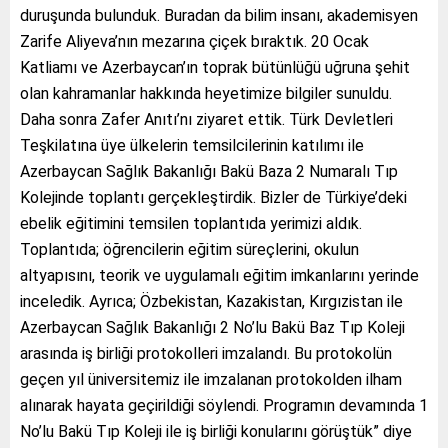
duruşunda bulunduk. Buradan da bilim insanı, akademisyen
Zarife Aliyeva’nın mezarına çiçek bıraktık. 20 Ocak
Katliamı ve Azerbaycan’ın toprak bütünlüğü uğruna şehit
olan kahramanlar hakkında heyetimize bilgiler sunuldu.
Daha sonra Zafer Anıtı’nı ziyaret ettik. Türk Devletleri
Teşkilatına üye ülkelerin temsilcilerinin katılımı ile
Azerbaycan Sağlık Bakanlığı Bakü Baza 2 Numaralı Tıp
Kolejinde toplantı gerçekleştirdik. Bizler de Türkiye’deki
ebelik eğitimini temsilen toplantıda yerimizi aldık.
Toplantıda; öğrencilerin eğitim süreçlerini, okulun
altyapısını, teorik ve uygulamalı eğitim imkanlarını yerinde
inceledik. Ayrıca; Özbekistan, Kazakistan, Kırgızistan ile
Azerbaycan Sağlık Bakanlığı 2 No’lu Bakü Baz Tıp Koleji
arasında iş birliği protokolleri imzalandı. Bu protokolün
geçen yıl üniversitemiz ile imzalanan protokolden ilham
alınarak hayata geçirildiği söylendi. Programın devamında 1
No’lu Bakü Tıp Koleji ile iş birliği konularını görüştük” diye