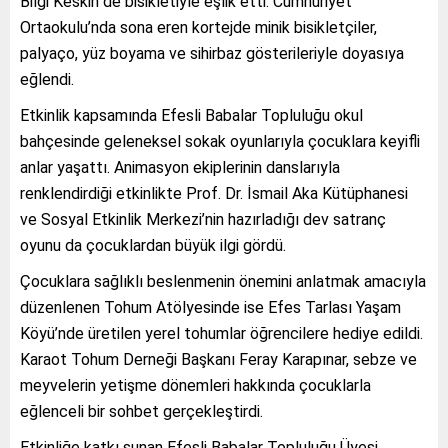
Bilgi Keskin de bisikletiyle eşlik etti. Cumhuriyet
Ortaokulu’nda sona eren kortejde minik bisikletçiler,
palyaço, yüz boyama ve sihirbaz gösterileriyle doyasıya
eğlendi.
Etkinlik kapsamında Efesli Babalar Topluluğu okul
bahçesinde geleneksel sokak oyunlarıyla çocuklara keyifli
anlar yaşattı. Animasyon ekiplerinin danslarıyla
renklendirdiği etkinlikte Prof. Dr. İsmail Aka Kütüphanesi
ve Sosyal Etkinlik Merkezi’nin hazırladığı dev satranç
oyunu da çocuklardan büyük ilgi gördü.
Çocuklara sağlıklı beslenmenin önemini anlatmak amacıyla
düzenlenen Tohum Atölyesinde ise Efes Tarlası Yaşam
Köyü’nde üretilen yerel tohumlar öğrencilere hediye edildi.
Karaot Tohum Derneği Başkanı Feray Karapınar, sebze ve
meyvelerin yetişme dönemleri hakkında çocuklarla
eğlenceli bir sohbet gerçekleştirdi.
Etkinliğe katkı sunan Efesli Babalar Topluluğu Üyesi