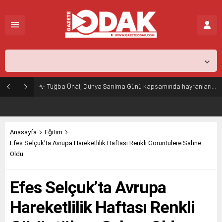
İstanbul,
26
°C
Açık
Tuğba Ünal, Dünya Sarılma Günü kapsamında hayranlarıyla buluştu
Anasayfa
Eğitim
Efes Selçuk’ta Avrupa Hareketlilik Haftası Renkli Görüntülere Sahne
Oldu
Efes Selçuk’ta Avrupa
Hareketlilik Haftası Renkli