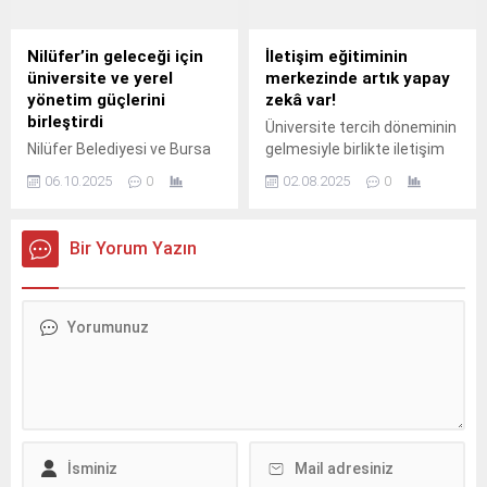
Nilüfer’in geleceği için
İletişim eğitiminin
üniversite ve yerel
merkezinde artık yapay
yönetim güçlerini
zekâ var!
birleştirdi
Üniversite tercih döneminin
Nilüfer Belediyesi ve Bursa
gelmesiyle birlikte iletişim
Uludağ Üniversitesi, kentin
alanında eğitim almak
06.10.2025
0
02.08.2025
0
sürdürülebilir gelişimine
isteyen aday öğrencilere yol
yönelik çok kapsamlı bir iş
gösteren Üsküdar
birliği protokolüne imza attı.
Üniversitesi İletişim
Bir Yorum Yazın
Fakültesi Dekanı Prof.