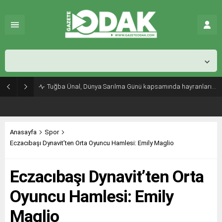
İstanbul,
25
°C
Açık
Tuğba Ünal, Dünya Sarılma Günü kapsamında hayranlarıyla buluştu
Anasayfa
Spor
Eczacıbaşı Dynavit’ten Orta Oyuncu Hamlesi: Emily Maglio
Eczacıbaşı Dynavit’ten Orta
Oyuncu Hamlesi: Emily
Maglio