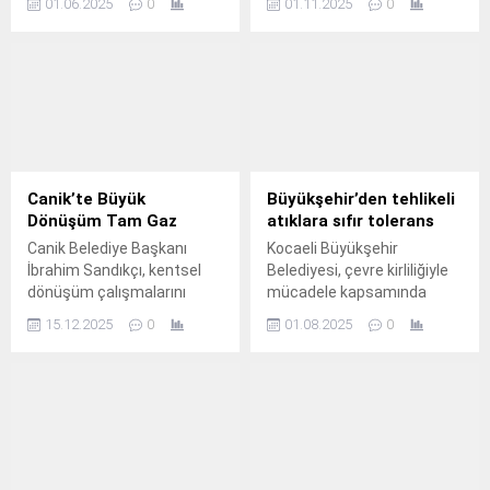
01.06.2025
0
01.11.2025
0
günü ihale yapacak.
ağırlanan aileleri ziyaret
etti.
Canik’te Büyük
Büyükşehir’den tehlikeli
Dönüşüm Tam Gaz
atıklara sıfır tolerans
Canik Belediye Başkanı
Kocaeli Büyükşehir
İbrahim Sandıkçı, kentsel
Belediyesi, çevre kirliliğiyle
dönüşüm çalışmalarını
mücadele kapsamında
aralıksız bir şekilde
doğaya bilinçsizce bırakılan
15.12.2025
0
01.08.2025
0
sürdürerek can güvenliği
atıkları tespit ederek
için tehlike oluşturan
bertaraf çalışmalarını
depreme dayanıksız binaları
sürdürüyor.
bertaraf etmeye devam
ettiklerini söyledi.