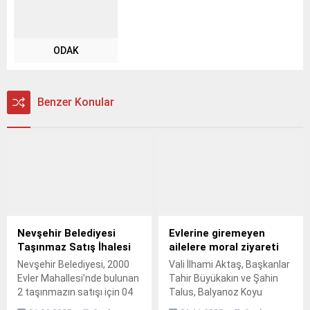
ODAK
Benzer Konular
Nevşehir Belediyesi
Evlerine giremeyen
Taşınmaz Satış İhalesi
ailelere moral ziyareti
Nevşehir Belediyesi, 2000
Vali İlhami Aktaş, Başkanlar
Evler Mahallesi’nde bulunan
Tahir Büyükakın ve Şahin
2 taşınmazın satışı için 04
Talus, Balyanoz Koyu
Haziran 2025 Çarşamba
Sosyal Tesisleri'nde