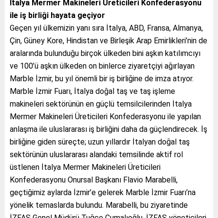
İtalya Mermer Makineleri Üreticileri Konfederasyonu
ile iş birliği hayata geçiyor
Geçen yıl ülkemizin yanı sıra İtalya, ABD, Fransa, Almanya,
Çin, Güney Kore, Hindistan ve Birleşik Arap Emirlikleri’nin de
aralarında bulunduğu birçok ülkeden bini aşkın katılımcıyı
ve 100’ü aşkın ülkeden on binlerce ziyaretçiyi ağırlayan
Marble İzmir, bu yıl önemli bir iş birliğine de imza atıyor.
Marble İzmir Fuarı, İtalya doğal taş ve taş işleme
makineleri sektörünün en güçlü temsilcilerinden İtalya
Mermer Makineleri Üreticileri Konfederasyonu ile yapılan
anlaşma ile uluslararası iş birliğini daha da güçlendirecek. İş
birliğine giden süreçte; uzun yıllardır İtalyan doğal taş
sektörünün uluslararası alandaki temsilinde aktif rol
üstlenen İtalya Mermer Makineleri Üreticileri
Konfederasyonu Onursal Başkanı Flavio Marabelli,
geçtiğimiz aylarda İzmir’e gelerek Marble İzmir Fuarı’na
yönelik temaslarda bulundu. Marabelli, bu ziyaretinde
İZFAŞ Genel Müdürü Tuğçe Cumalıoğlu, İZFAŞ yöneticileri