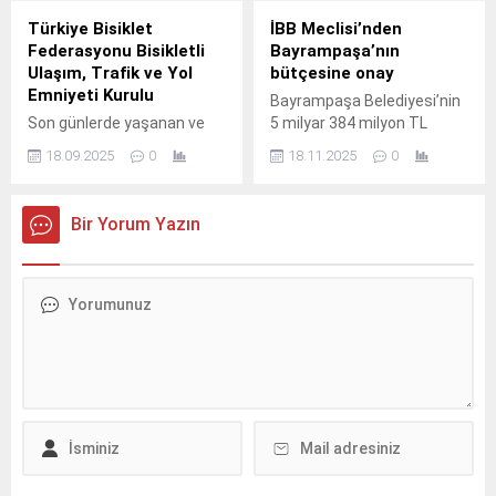
Türkiye Bisiklet
İBB Meclisi’nden
Federasyonu Bisikletli
Bayrampaşa’nın
Ulaşım, Trafik ve Yol
bütçesine onay
Emniyeti Kurulu
Bayrampaşa Belediyesi’nin
Son günlerde yaşanan ve
5 milyar 384 milyon TL
kamu vicdanını derinden
olarak belirlenen 2026 yılı
18.09.2025
0
18.11.2025
0
yaralayan bisikletli ölümleri
mali bütçesi İBB Meclisi’nde
trafikte bisikletlilerin can
onaylandı.
güvenliğinin güvence altına
Bir Yorum Yazın
alınması gerektiğini bir kez
daha acil biçimde gündeme
taşımıştır.