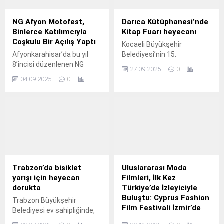
NG Afyon Motofest,
Darıca Kütüphanesi’nde
Binlerce Katılımcıyla
Kitap Fuarı heyecanı
Coşkulu Bir Açılış Yaptı
Kocaeli Büyükşehir
Afyonkarahisar’da bu yıl
Belediyesi’nin 15.
8’incisi düzenlenen NG
27.09.2025
0
Afyon MotoFest, binlerce
04.09.2025
0
katılımcının yoğun ilgisiyle
kapılarını açtı.
Trabzon’da bisiklet
Uluslararası Moda
yarışı için heyecan
Filmleri, İlk Kez
dorukta
Türkiye’de İzleyiciyle
Buluştu: Cyprus Fashion
Trabzon Büyükşehir
Film Festivali İzmir’de
Belediyesi ev sahipliğinde,
Düzenlendi
Trabzon Valiliği, Gençlik ve