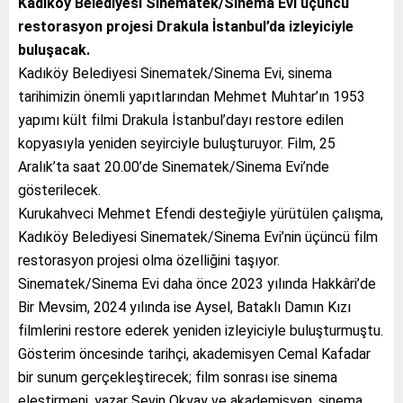
Kadıköy Belediyesi Sinematek/Sinema Evi üçüncü
restorasyon projesi Drakula İstanbul’da izleyiciyle
buluşacak.
Kadıköy Belediyesi Sinematek/Sinema Evi, sinema
tarihimizin önemli yapıtlarından Mehmet Muhtar’ın 1953
yapımı kült filmi Drakula İstanbul’dayı restore edilen
kopyasıyla yeniden seyirciyle buluşturuyor. Film, 25
Aralık’ta saat 20.00’de Sinematek/Sinema Evi’nde
gösterilecek.
Kurukahveci Mehmet Efendi desteğiyle yürütülen çalışma,
Kadıköy Belediyesi Sinematek/Sinema Evi’nin üçüncü film
restorasyon projesi olma özelliğini taşıyor.
Sinematek/Sinema Evi daha önce 2023 yılında Hakkâri’de
Bir Mevsim, 2024 yılında ise Aysel, Bataklı Damın Kızı
filmlerini restore ederek yeniden izleyiciyle buluşturmuştu.
Gösterim öncesinde tarihçi, akademisyen Cemal Kafadar
bir sunum gerçekleştirecek; film sonrası ise sinema
eleştirmeni, yazar Sevin Okyay ve akademisyen, sinema