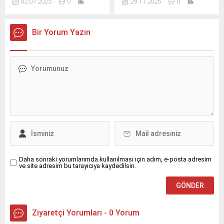
02.07.2025
0
29.11.2025
0
Spor Bakanlığı, Türkiye
İzmir'de sinemaseverler ve
Bisiklet Federasyonu
moda dünyası, Cyprus
destekleriyle ve 78 Event
Fashion Film Festivali
Bir Yorum Yazın
organizasyonuyla
seçkisiyle görsel bir şölen
düzenlenen Gran Fondo
yaşadı.
Trabzon, “Spor Şehri
Trabzon” ve “Trabzon’u
Keşfet” vizyonuyla hayata
geçirilecek.
Daha sonraki yorumlarımda kullanılması için adım, e-posta adresim
ve site adresim bu tarayıcıya kaydedilsin.
Ziyaretçi Yorumları - 0 Yorum