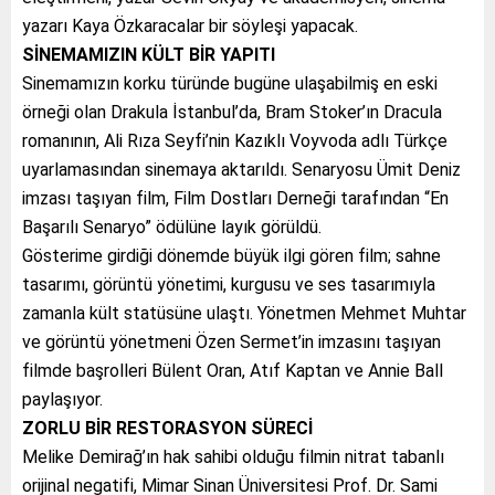
yazarı Kaya Özkaracalar bir söyleşi yapacak.
SİNEMAMIZIN KÜLT BİR YAPITI
Sinemamızın korku türünde bugüne ulaşabilmiş en eski
örneği olan Drakula İstanbul’da, Bram Stoker’ın Dracula
romanının, Ali Rıza Seyfi’nin Kazıklı Voyvoda adlı Türkçe
uyarlamasından sinemaya aktarıldı. Senaryosu Ümit Deniz
imzası taşıyan film, Film Dostları Derneği tarafından “En
Başarılı Senaryo” ödülüne layık görüldü.
Gösterime girdiği dönemde büyük ilgi gören film; sahne
tasarımı, görüntü yönetimi, kurgusu ve ses tasarımıyla
zamanla kült statüsüne ulaştı. Yönetmen Mehmet Muhtar
ve görüntü yönetmeni Özen Sermet’in imzasını taşıyan
filmde başrolleri Bülent Oran, Atıf Kaptan ve Annie Ball
paylaşıyor.
ZORLU BİR RESTORASYON SÜRECİ
Melike Demirağ’ın hak sahibi olduğu filmin nitrat tabanlı
orijinal negatifi, Mimar Sinan Üniversitesi Prof. Dr. Sami