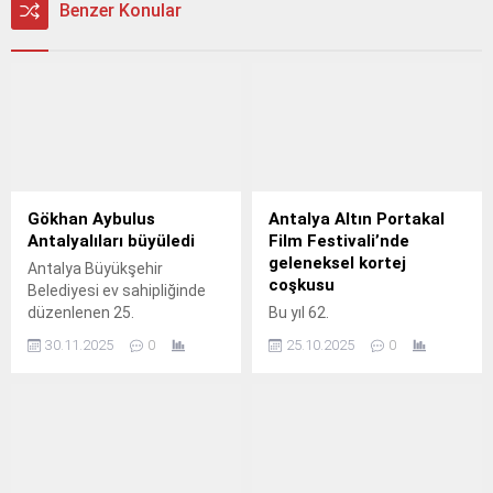
Benzer Konular
Gökhan Aybulus
Antalya Altın Portakal
Antalyalıları büyüledi
Film Festivali’nde
geleneksel kortej
​Antalya Büyükşehir
coşkusu
Belediyesi ev sahipliğinde
düzenlenen 25.
Bu yıl 62.
30.11.2025
0
25.10.2025
0