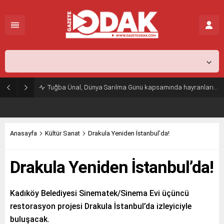
İstanbul,
25
°C
Kapalı
Tuğba Ünal, Dünya Sarılma Günü kapsamında hayranlarıyla buluştu
Anasayfa
Kültür Sanat
Drakula Yeniden İstanbul’da!
Drakula Yeniden İstanbul’da!
Kadıköy Belediyesi Sinematek/Sinema Evi üçüncü
restorasyon projesi Drakula İstanbul’da izleyiciyle
buluşacak.