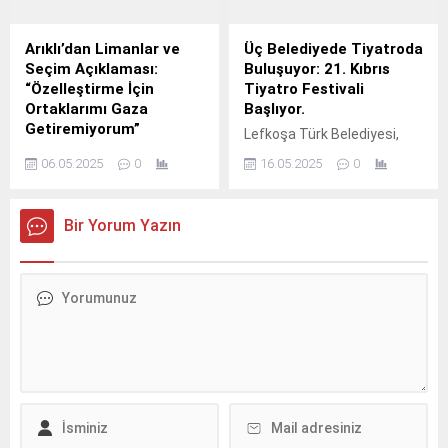
Güvenlik Bakanı Sadık
edildi. Güney Kıbrıs Rum
Gardiyanoğlu, engelli
Yönetimi, yaz aylarında
bireyler ve ailelerine yönelik
sıkça yaşanan orman
Arıklı’dan Limanlar ve
Üç Belediyede Tiyatroda
sosyal destek projeleri
yangınlarına karşı
Seçim Açıklaması:
Buluşuyor: 21. Kıbrıs
hakkında açıklamalarda
hazırlıklarını yoğunlaştırdı.
“Özelleştirme İçin
Tiyatro Festivali
bulundu. Katıldığı bir
Yangınla mücadele
Ortaklarımı Gaza
Başlıyor.
televizyon programında
kapsamında hava filosuna
Getiremiyorum”
Lefkoşa Türk Belediyesi,
konuşan Bakan
iki adet yüksek kapasiteli
Bayındırlık ve Ulaştırma
Girne Belediyesi ve
Gardiyanoğlu, Demirhan
yangın söndürme
06.05.2025
0
16.05.2025
0
Bakanı Erhan Arıklı, katıldığı
Gazimağusa Belediyesi iş
Engelsiz...
helikopteri daha eklendi....
bir televizyon programında
birliğinde düzenlenen 21.
limanların özelleştirilmesi
Kıbrıs Tiyatro Festivali, dün
Bir Yorum Yazın
ve yaklaşan
Lefkoşa Belediye
cumhurbaşkanlığı seçimi
Tiyatrosu’nda
hakkında önemli
gerçekleştirilen basın
açıklamalarda bulundu.
toplantısıyla tanıtıldı.
Arıklı, limanların kötü
Festival organizasyon
koşullarına dikkat çekerek,
komitesi üyeleri ve belediye
bu yapıları özelleştirmek
başkanları, tiyatronun Kıbrıs
için hükümet ortaklarını ikna
kültüründeki yerini vurguladı
etmeye çalıştığını ancak bu
ve festivalin önemine
konuda yeterince başarılı
değindi. Ayrıca festival
olamadığını belirtti. Kötü
programı ve sponsorlar