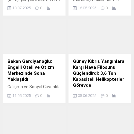
önemli bir etkinliğe ev
Milletvekili Sami Özuslu,
18.07.2025
0
16.05.2025
0
sahipliği yaptı. “GENÇ
anjiyo sonrası damarlarının
HÜRKUŞ: Gençlerimizle
temiz çıktığını ve bugün
KKTC Buluşması” başlıklı
taburcu olacağını açıkladı.
organizasyonda, Türk
Özuslu, sağlık çalışanlarına
Havacılık ve Uzay Sanayii
ve destek veren herkese
Baş Test Pilotu Murat
teşekkür etti. Cumhuriyetçi
Özpala, DAÜ Turizm
Türk Partisi Milletvekili Sami
Fakültesi öğrencileriyle
Özuslu, dün yaşadığı ani
buluştu. Etkinlik, DAÜ
rahatsızlığın ardından
Bakan Gardiyanoğlu:
Güney Kıbrıs Yangınlara
Turizm Fakültesi Öğretim
kaldırıldığı Dr. Burhan
Engelli Oteli ve Otizm
Karşı Hava Filosunu
Görevlisi Dr. Nazanin
Nalbantoğlu Devlet
Merkezinde Sona
Güçlendirdi: 3,6 Ton
Naderiadib Alpler’in
Hastanesi’nde anjiyo
Yaklaşıldı
Kapasiteli Helikopterler
koordinatörlüğünde
yapıldığını ve damarlarında...
Görevde
Çalışma ve Sosyal Güvenlik
düzenlendi. Murat Özpala,
Bakanı Sadık Gardiyanoğlu,
Güney Kıbrıs, yaz aylarında
programda...
11.05.2025
0
05.06.2025
0
Demirhan’daki Engelli Oteli
artan yangın tehlikesine
Projesi ve Otizm Merkezi
karşı önlemlerini artırıyor.
çalışmalarında sona
Yeni alınan 3,6 ton
gelindiğini açıkladı. Projeler,
kapasiteli Black Hawk
ailelere ücretsiz hizmet
helikopterleri, yangın
sunacak. Çalışma ve Sosyal
söndürme filosuna dahil