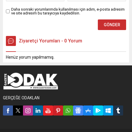
koşullara sahip limanları
kamuoyuyla paylaşıldı.
özelleştirmek için
Festivalin Ortaklaşmasının
Daha sonraki yorumlarımda kullanılması için adım, e-posta adresim
ve site adresim bu tarayıcıya kaydedilsin.
ortaklarımı...
HeyecanıLefkoşa Türk...
Ziyaretçi Yorumları - 0 Yorum
Henüz yorum yapılmamış.
GERÇEĞE ODAKLAN