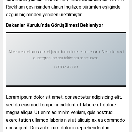
Rackham çevirisinden alınan İngilizce sürümleri eşliğinde
özgün biçiminden yeniden üretilmiştir.
Bakanlar Kurulu’nda Görüşülmesi Bekleniyor
At vero eos et accusam et justo duo dolores et ea rebum. Stet clita kasd
gubergren, no sea takimata sanctus est.
LOREM IPSUM
Lorem ipsum dolor sit amet, consectetur adipisicing elit,
sed do eiusmod tempor incididunt ut labore et dolore
magna aliqua. Ut enim ad minim veniam, quis nostrud
exercitation ullamco laboris nisi ut aliquip ex ea commodo
consequat. Duis aute irure dolor in reprehenderit in