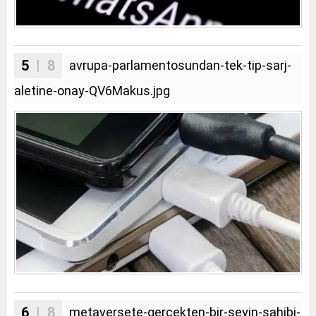
5
| 8
avrupa-parlamentosundan-tek-tip-sarj-
aletine-onay-QV6Makus.jpg
6
| 8
metaversete-gercekten-bir-seyin-sahibi-