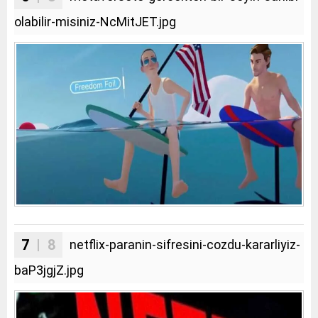
olabilir-misiniz-NcMitJET.jpg
7
| 8
netflix-paranin-sifresini-cozdu-kararliyiz-
baP3jgjZ.jpg