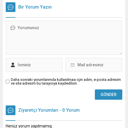
beyin aktivitesinde
inflamatuar bağırsak
Bir Yorum Yazın
değişiklik oluşturabildiğini
hastalığının ilk sinyalleri de
dile getiren Nöroloji Uzmanı
olabiliyor.
Prof.
Daha sonraki yorumlarımda kullanılması için adım, e-posta adresim
ve site adresim bu tarayıcıya kaydedilsin.
Ziyaretçi Yorumları - 0 Yorum
Henüz yorum yapılmamış.