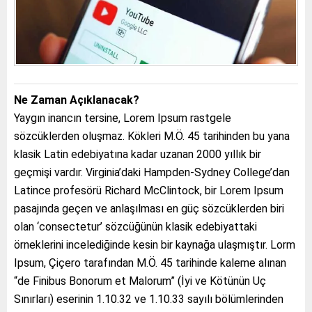
Ne Zaman Açıklanacak?
Yaygın inancın tersine, Lorem Ipsum rastgele
sözcüklerden oluşmaz. Kökleri M.Ö. 45 tarihinden bu yana
klasik Latin edebiyatına kadar uzanan 2000 yıllık bir
geçmişi vardır. Virginia’daki Hampden-Sydney College’dan
Latince profesörü Richard McClintock, bir Lorem Ipsum
pasajında geçen ve anlaşılması en güç sözcüklerden biri
olan ‘consectetur’ sözcüğünün klasik edebiyattaki
örneklerini incelediğinde kesin bir kaynağa ulaşmıştır. Lorm
Ipsum, Çiçero tarafından M.Ö. 45 tarihinde kaleme alınan
“de Finibus Bonorum et Malorum” (İyi ve Kötünün Uç
Sınırları) eserinin 1.10.32 ve 1.10.33 sayılı bölümlerinden