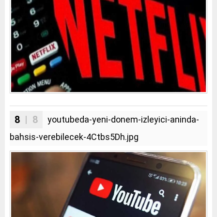
8
| 8
youtubeda-yeni-donem-izleyici-aninda-
bahsis-verebilecek-4Ctbs5Dh.jpg