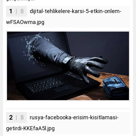
1
| 8
dijital-tehlikelere-karsi-5-etkin-onlem-
wFSAOwma.jpg
2
| 8
rusya-facebooka-erisim-kisitlamasi-
getirdi-KKEfaA5l.jpg