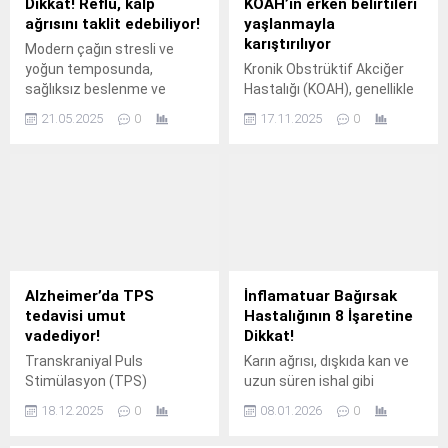
Dikkat! Reflü, kalp
KOAH’ın erken belirtileri
ağrısını taklit edebiliyor!
yaşlanmayla
karıştırılıyor
Modern çağın stresli ve
yoğun temposunda,
Kronik Obstrüktif Akciğer
sağlıksız beslenme ve
Hastalığı (KOAH), genellikle
yanlış yaşam
orta ve ileri yaşlarda ortaya
21.05.2025
0
17.11.2025
0
alışkanlıklarının da etkisiyle
çıkan, yavaş seyreden ve
reflü hastalığı hızla
belirtileri nedeniyle çoğu
yaygınlaşıyor.
zaman yaşlanmanın ya da
sigara içmenin etkileriyle
karıştırılan ciddi bir solunum
hastalığı.
Alzheimer’da TPS
İnflamatuar Bağırsak
tedavisi umut
Hastalığının 8 İşaretine
vadediyor!
Dikkat!
Transkraniyal Puls
Karın ağrısı, dışkıda kan ve
Stimülasyon (TPS)
uzun süren ishal gibi
yönteminin, kısa ultrasonik
belirtiler geçici bir bağırsak
18.12.2025
0
08.01.2026
0
uyarılarla beynin derin
sorunu olarak yorumlansa
bölgelerini hedefleyerek
da bu şikayetler kimi zaman