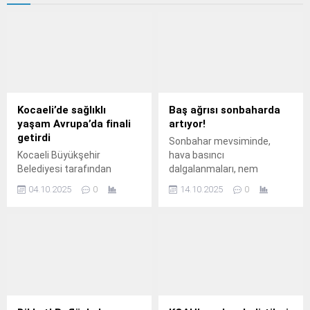
Kocaeli’de sağlıklı
Baş ağrısı sonbaharda
yaşam Avrupa’da finali
artıyor!
getirdi
Sonbahar mevsiminde,
Kocaeli Büyükşehir
hava basıncı
Belediyesi tarafından
dalgalanmaları, nem
yürütülen “Anne Şehir
oranındaki değişimler ve
04.10.2025
0
14.10.2025
0
Sağlıklı Yaşam Programı”
sıcaklık düşüşlerinin yanı
uluslararası alanda önemli
sıra yaşam tarzının
bir başarıya imza attı.
farklılaşması nedeniyle baş
ağrısının görülme sıklığı
belirgin şekilde artıyor.