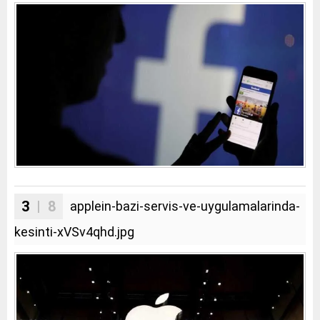
3
| 8
applein-bazi-servis-ve-uygulamalarinda-
kesinti-xVSv4qhd.jpg