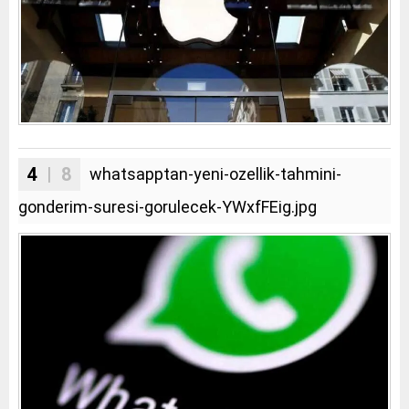
4
| 8
whatsapptan-yeni-ozellik-tahmini-
gonderim-suresi-gorulecek-YWxfFEig.jpg