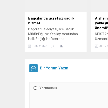
Bağcılar’da ücretsiz sağlık
Alzheim
hizmeti
yaklaşı
önemli!
Bağcılar Belediyesi, İlçe Sağlık
Müdürlüğü ve Yeşilay tarafından
NPİSTAN
Halk Sağlığı Haftası’nda
Uzmanı 
düzenlenen programda
10.09.2025
0
01.12.
vatandaşlara ücretsiz sağlık
taraması ve bilgilendirilmesi yapıldı.
Bir Yorum Yazın