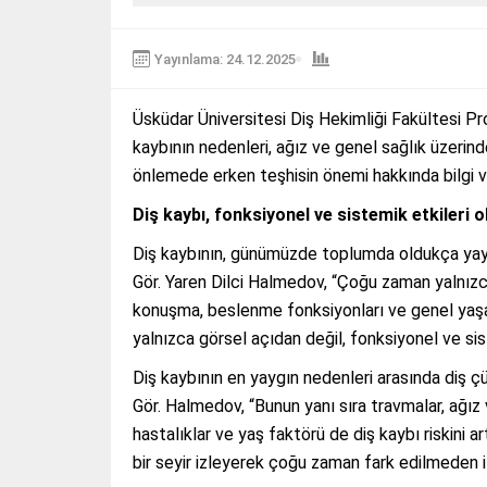
Yayınlama: 24.12.2025
Üsküdar Üniversitesi Diş Hekimliği Fakültesi Pr
kaybının nedenleri, ağız ve genel sağlık üzerind
önlemede erken teşhisin önemi hakkında bilgi v
Diş kaybı, fonksiyonel ve sistemik etkileri o
Diş kaybının, günümüzde toplumda oldukça yayg
Gör. Yaren Dilci Halmedov, “Çoğu zaman yalnızca
konuşma, beslenme fonksiyonları ve genel yaşam 
yalnızca görsel açıdan değil, fonksiyonel ve sist
Diş kaybının en yaygın nedenleri arasında diş çür
Gör. Halmedov, “Bunun yanı sıra travmalar, ağız 
hastalıklar ve yaş faktörü de diş kaybı riskini art
bir seyir izleyerek çoğu zaman fark edilmeden ile