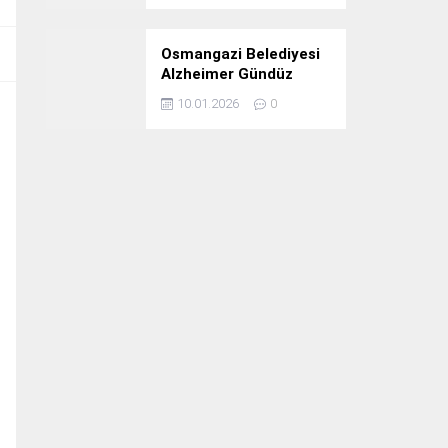
Osmangazi Belediyesi
Alzheimer Gündüz
Bakım Evi 3. Yılını
10.01.2026
0
Kutladı