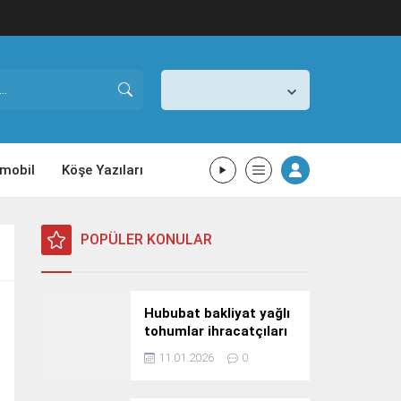
İstanbul,
26
°C
Açık
mobil
Köşe Yazıları
POPÜLER KONULAR
Hububat bakliyat yağlı
tohumlar ihracatçıları
Güney Kore yolcusu
11.01.2026
0