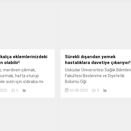
kalça eklemlerinizdeki
Sürekli dışarıdan yemek
n olabilir!
hastalıklara davetiye çıkarıyor!
, merdiven çıkmak,
Üsküdar Üniversitesi Sağlık Bilimler
kurmak, hatta oturup
Fakültesi Beslenme ve Diyetetik
le sizin için ızdıraba mı
Bölümü Öğr.
r? Şiddetli ağrı nedeniyle
2025
0
30.08.2025
0
ktivitelerinizi yapmanızı
bu yakınmalarınızın nedeni
lemlerinizde gelişen bir
abilir! Zira, vücudumuzun
i eklemlerinden biri olan
lemleri çeşitli sebeplerden
sar görebiliyor.