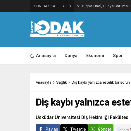
SON DAKİKA
Tuğba Ünal, Dünya Sarılma 
Anasayfa
Dünya
Ekonomi
Spor
Anasayfa
Sağlık
Diş kaybı yalnızca estetik bir sorun 
Diş kaybı yalnızca estet
Üsküdar Üniversitesi Diş Hekimliği Fakültesi
Paylaş
Tweetle
Gönder