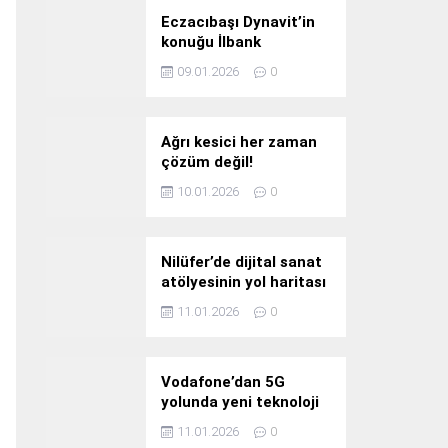
Eczacıbaşı Dynavit’in
konuğu İlbank
09.01.2026
0
Ağrı kesici her zaman
çözüm değil!
10.01.2026
0
Nilüfer’de dijital sanat
atölyesinin yol haritası
konuşuldu
11.01.2026
0
Vodafone’dan 5G
yolunda yeni teknoloji
yatırımı
11.01.2026
0