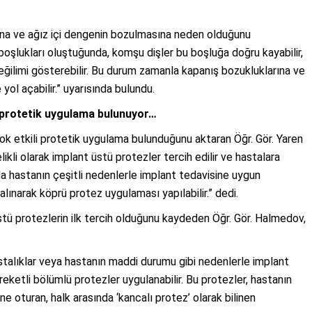
ına ve ağız içi dengenin bozulmasına neden olduğunu
 boşlukları oluştuğunda, komşu dişler bu boşluğa doğru kayabilir,
eğilimi gösterebilir. Bu durum zamanla kapanış bozukluklarına ve
yol açabilir.” uyarısında bulundu.
li protetik uygulama bulunuyor…
ok etkili protetik uygulama bulunduğunu aktaran Öğr. Gör. Yaren
ikli olarak implant üstü protezler tercih edilir ve hastalara
 da hastanın çeşitli nedenlerle implant tedavisine uygun
narak köprü protez uygulaması yapılabilir.” dedi.
stü protezlerin ilk tercih olduğunu kaydeden Öğr. Gör. Halmedov,
hastalıklar veya hastanın maddi durumu gibi nedenlerle implant
etli bölümlü protezler uygulanabilir. Bu protezler, hastanın
 oturan, halk arasında ‘kancalı protez’ olarak bilinen