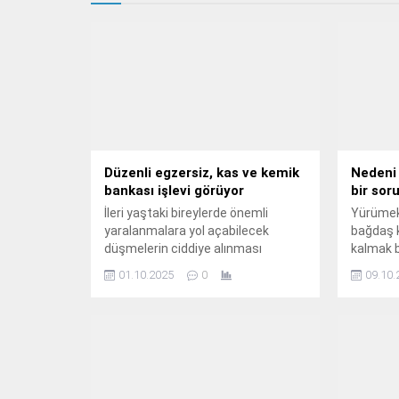
Düzenli egzersiz, kas ve kemik
Nedeni 
bankası işlevi görüyor
bir soru
İleri yaştaki bireylerde önemli
Yürümek
yaralanmalara yol açabilecek
bağdaş 
düşmelerin ciddiye alınması
kalmak bi
gerekiyor.
dönüşüyo
01.10.2025
0
09.10.
günlük a
önleyen 
kalça ek
sorun ol
en öneml
kalça ek
dolayı ha