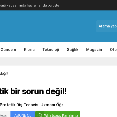
Günü kapsamında hayranlarıyla buluştu
Gündem
Kıbrıs
Teknoloji
Sağlık
Magazin
Oto
değil!
ik bir sorun değil!
 Protetik Diş Tedavisi Uzmanı Öğr.
ABONE OL
Whatsapp Kanalımız