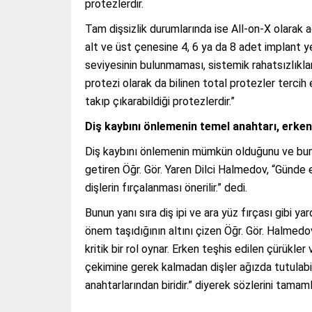
protezlerdir.
Tam dişsizlik durumlarında ise All-on-X olarak 
alt ve üst çenesine 4, 6 ya da 8 adet implant ye
seviyesinin bulunmaması, sistemik rahatsızlıkl
protezi olarak da bilinen total protezler tercih
takıp çıkarabildiği protezlerdir.”
Diş kaybını önlemenin temel anahtarı, erken
Diş kaybını önlemenin mümkün olduğunu ve bunun
getiren Öğr. Gör. Yaren Dilci Halmedov, “Günde
dişlerin fırçalanması önerilir.” dedi.
Bunun yanı sıra diş ipi ve ara yüz fırçası gibi 
önem taşıdığının altını çizen Öğr. Gör. Halmedo
kritik bir rol oynar. Erken teşhis edilen çürükler
çekimine gerek kalmadan dişler ağızda tutulabil
anahtarlarından biridir.” diyerek sözlerini tamaml