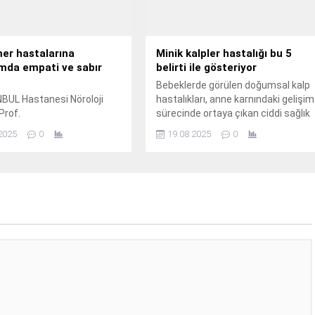
er hastalarına
Minik kalpler hastalığı bu 5
mda empati ve sabır
belirti ile gösteriyor
Bebeklerde görülen doğumsal kalp
BUL Hastanesi Nöroloji
hastalıkları, anne karnındaki gelişim
Prof.
sürecinde ortaya çıkan ciddi sağlık
sorunları arasında yer alıyor.
2025
0
19.08.2025
0