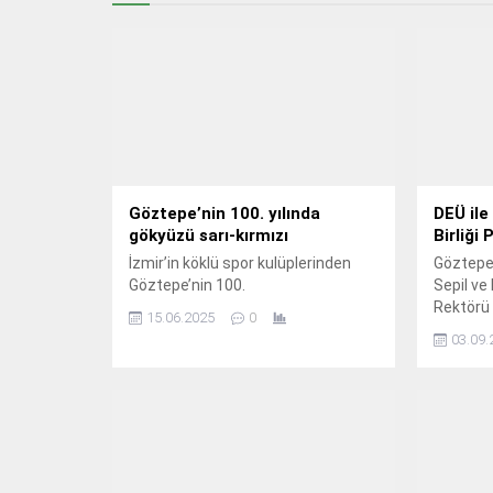
Göztepe’nin 100. yılında
DEÜ ile
gökyüzü sarı-kırmızı
Birliği
İzmir’in köklü spor kulüplerinden
Göztepe
Göztepe’nin 100.
Sepil ve 
Rektörü 
15.06.2025
0
03.09.