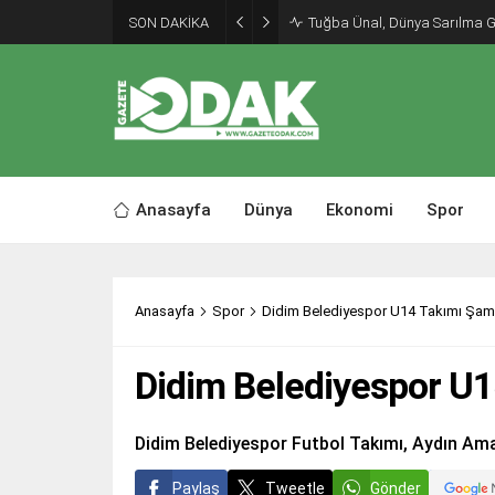
SON DAKİKA
Tuğba Ünal, Dünya Sarılma 
Anasayfa
Dünya
Ekonomi
Spor
Anasayfa
Spor
Didim Belediyespor U14 Takımı Şam
Didim Belediyespor U
Didim Belediyespor Futbol Takımı, Aydın Ama
Paylaş
Tweetle
Gönder