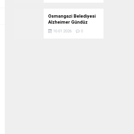
Osmangazi Belediyesi
Alzheimer Gündüz
Bakım Evi 3. Yılını
10.01.2026
0
Kutladı