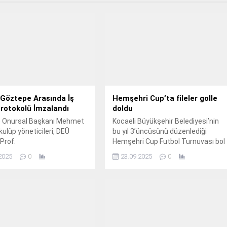
 Göztepe Arasında İş
Hemşehri Cup’ta fileler golle
 Protokolü İmzalandı
doldu
 Onursal Başkanı Mehmet
Kocaeli Büyükşehir Belediyesi’nin
kulüp yöneticileri, DEÜ
bu yıl 3’üncüsünü düzenlediği
Prof.
Hemşehri Cup Futbol Turnuvası bol
gollü maçlarla start aldı.
2025
0
23.09.2025
0