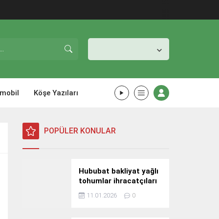
İstanbul,
31
°C
Açık
mobil
Köşe Yazıları
POPÜLER KONULAR
Hububat bakliyat yağlı
tohumlar ihracatçıları
Güney Kore yolcusu
11.01.2026
0