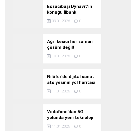
Eczacıbaşı Dynavit’in
konuğu İlbank
09.01.2026
0
Ağrı kesici her zaman
çözüm değil!
10.01.2026
0
Nilüfer’de dijital sanat
atölyesinin yol haritası
konuşuldu
11.01.2026
0
Vodafone’dan 5G
yolunda yeni teknoloji
yatırımı
11.01.2026
0