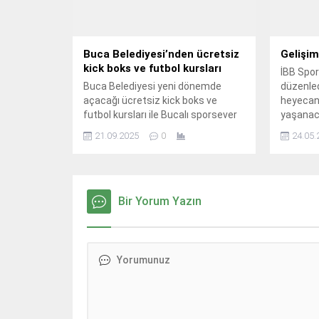
Buca Belediyesi’nden ücretsiz
Gelişim
kick boks ve futbol kursları
İBB Spor
Buca Belediyesi yeni dönemde
düzenledi
açacağı ücretsiz kick boks ve
heyecan
futbol kursları ile Bucalı sporsever
yaşanac
çocukları desteklemeyi sürdürüyor.
21.09.2025
0
24.05.
Bir Yorum Yazın