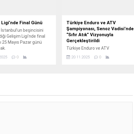
 Ligi’nde Final Günü
Türkiye Enduro ve ATV
Şampiyonası, Senoz Vadisi’nde
 İstanbul’un beşincisini
“Sıfır Atık” Vizyonuyla
ği Gelişim Ligi’nde final
Gerçekleştirildi
ı 25 Mayıs Pazar günü
ak.
Türkiye Enduro ve ATV
Şampiyonası’nın 2.
2025
0
20.11.2025
0