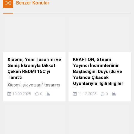
Benzer Konular
Xiaomi, Yeni Tasarımı ve
KRAFTON, Steam
Geniş Ekranıyla Dikkat
Yayıncı İndirimleriinin
Çeken REDMI 15C’yi
Başladığını Duyurdu ve
Tanıttı
Yakında Çıkacak
Oyunlarıyla İlgili Bilgiler
Xiaomi, şık ve zarif tasarımı
Verdi
ile geniş 6,9 inçlik ekranla
10.09.2025
0
11.12.2025
0
buluşturan REDMI 15C’yi
KRAFTON, Inc.
piyasaya sunuyor.