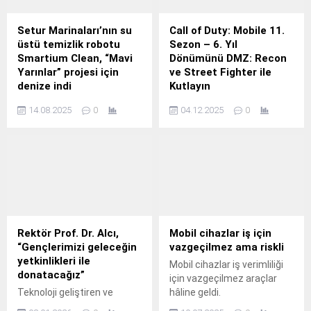
Setur Marinaları’nın su
Call of Duty: Mobile 11.
üstü temizlik robotu
Sezon – 6. Yıl
Smartium Clean, “Mavi
Dönümünü DMZ: Recon
Yarınlar” projesi için
ve Street Fighter ile
denize indi
Kutlayın
Sürdürülebilir ve duyarlı
Call of Duty®: Mobile, 6.
14.08.2025
0
04.12.2025
0
marina işletmeciliğini ilke
edinen Setur Marinaları,
Yalova Belediyesi iş birliğiyle
yürütülen “Mavi Yarınlar”
projesinde çocuklara
unutulmaz bir deneyim
yaşattı.
Rektör Prof. Dr. Alcı,
Mobil cihazlar iş için
“Gençlerimizi geleceğin
vazgeçilmez ama riskli
yetkinlikleri ile
Mobil cihazlar iş verimliliği
donatacağız”
için vazgeçilmez araçlar
Teknoloji geliştiren ve
hâline geldi.
üreten bir Türkiye hedefiyle;