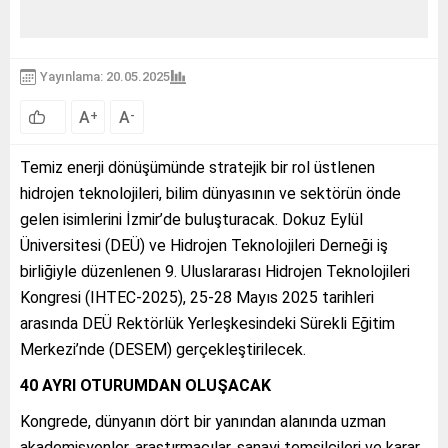
Yayınlama: 20.05.2025
A
A
+
-
Temiz enerji dönüşümünde stratejik bir rol üstlenen
hidrojen teknolojileri, bilim dünyasının ve sektörün önde
gelen isimlerini İzmir’de buluşturacak. Dokuz Eylül
Üniversitesi (DEÜ) ve Hidrojen Teknolojileri Derneği iş
birliğiyle düzenlenen 9. Uluslararası Hidrojen Teknolojileri
Kongresi (IHTEC-2025), 25-28 Mayıs 2025 tarihleri
arasında DEÜ Rektörlük Yerleşkesindeki Sürekli Eğitim
Merkezi’nde (DESEM) gerçekleştirilecek.
40 AYRI OTURUMDAN OLUŞACAK
Kongrede, dünyanın dört bir yanından alanında uzman
akademisyenler, araştırmacılar, sanayi temsilcileri ve karar