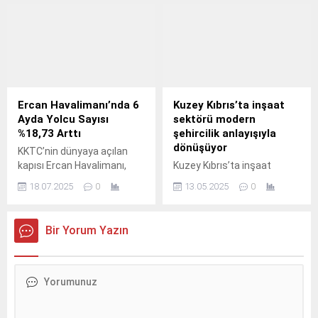
bulundu. Saydam’a göre
Başbakanı Ünal Üstel,
siyaset, ekonominin gerçek
önemli bir dizi görüşme
sorunlarını perdelemekle
gerçekleştirmek üzere dün
meşgul. Ekonomist
akşam Ankara’ya gitti.
Mehmet Saydam, Kanal T
Başbakan Üstel’in
ekranlarında yayınlanan ve
ziyaretinin ana gündem
Nazar Erişkin’in sunduğu
maddeleri arasında, KKTC
Güne Dair programında,
Meclisi’nde onaylanan 2025
Ercan Havalimanı’nda 6
Kuzey Kıbrıs’ta inşaat
Kuzey Kıbrıs’taki ekonomik
İktisadi ve Mali İş birliği
Ayda Yolcu Sayısı
sektörü modern
gündeme ilişkin dikkat
Anlaşması’nın detayları,
%18,73 Arttı
şehircilik anlayışıyla
çeken değerlendirmelerde
önümüzdeki günlerde açılışı
dönüşüyor
KKTC’nin dünyaya açılan
bulundu. Saydam, siyasi
yapılacak projelerin
kapısı Ercan Havalimanı,
Kuzey Kıbrıs’ta inşaat
gündemin, ekonomik
değerlendirilmesi ve
yolcu ve uçak trafiğinde
sektörü büyümeye devam
gerçeklerin üstünü
KKTC’ye kazandırılacak yeni
18.07.2025
0
13.05.2025
0
yükseliş trendini sürdürüyor.
ederken, modern şehir
örttüğünü...
projelerin planlaması yer
Ocak-Haziran 2025
planlaması ve sürdürülebilir
alıyor....
döneminde yolcu sayısı
mimari anlayışı ön plana
Bir Yorum Yazın
geçen yıla göre %18,73,
çıkıyor. Kuzey Kıbrıs Türk
uçak sayısı ise %23,22 artış
Cumhuriyeti’nde inşaat
gösterdi. Kuzey Kıbrıs Türk
sektörü son yıllarda önemli
Cumhuriyeti’nin en büyük
bir gelişim sürecinden
havalimanı konumundaki
geçiyor. Artan nüfus, turizm
Ercan Havalimanı, 2025’in ilk
potansiyeli ve üniversite