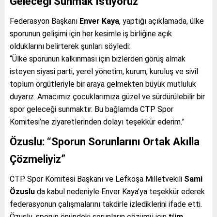
Geleceği Sunmak İstiyoruz”
Federasyon Başkanı
Enver Kaya
, yaptığı açıklamada, ülke
sporunun gelişimi için her kesimle iş birliğine açık
olduklarını belirterek şunları söyledi:
“Ülke sporunun kalkınması için bizlerden görüş almak
isteyen siyasi parti, yerel yönetim, kurum, kuruluş ve sivil
toplum örgütleriyle bir araya gelmekten büyük mutluluk
duyarız. Amacımız çocuklarımıza güzel ve sürdürülebilir bir
spor geleceği sunmaktır. Bu bağlamda CTP Spor
Komitesi’ne ziyaretlerinden dolayı teşekkür ederim.”
Özuslu: “Sporun Sorunlarını Ortak Akılla
Çözmeliyiz”
CTP Spor Komitesi Başkanı ve Lefkoşa Milletvekili
Sami
Özuslu
da kabul nedeniyle Enver Kaya’ya teşekkür ederek
federasyonun çalışmalarını takdirle izlediklerini ifade etti.
Özuslu, sporun önündeki sorunların çözümü için
tüm