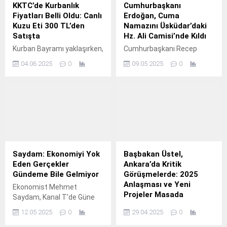
KKTC’de Kurbanlık
Cumhurbaşkanı
Fiyatları Belli Oldu: Canlı
Erdoğan, Cuma
Kuzu Eti 300 TL’den
Namazını Üsküdar’daki
Satışta
Hz. Ali Camisi’nde Kıldı
Kurban Bayramı yaklaşırken,
Cumhurbaşkanı Recep
Kuzey Kıbrıs Türk
Tayyip Erdoğan, bugün öğle
04.06.2025
0
09.05.2025
0
Cumhuriyeti’nde büyükbaş
saatlerinde Üsküdar
ve küçükbaş kurbanlık
Kısıklı’daki konutundan
fiyatları netleşti. Hayvan
çıkarak Hz. Ali Camisi’nde
Üreticileri ve Yetiştiricileri
cuma namazını eda etti.
Birliği, bu yıl fiyatlara zam
Namazın ardından camiden
yapmayarak geçen yılki
ayrılan Erdoğan, Haliç
rakamları koruma kararı aldı.
Kongre Merkezi’nde
Kararın, vatandaşın alım
gerçekleştirilen MÜSİAD 28.
gücünü korumak ve et
Olağan Genel Kurulu’na
Saydam: Ekonomiyi Yok
Başbakan Üstel,
alışverişinin Güney Kıbrıs’a
katılmak üzere bölgeden
Eden Gerçekler
Ankara’da Kritik
kaymasını önlemek
ayrıldı.
Gündeme Bile Gelmiyor
Görüşmelerde: 2025
amacıyla alındığı belirtildi.
Anlaşması ve Yeni
Ekonomist Mehmet
Birlik Başkanı Adil Onat,
Projeler Masada
Saydam, Kanal T’de Güne
yaptığı açıklamada...
Dair programında dikkat
Kuzey Kıbrıs Türk
12.05.2025
0
29.04.2025
0
çeken açıklamalarda
Cumhuriyeti (KKTC)