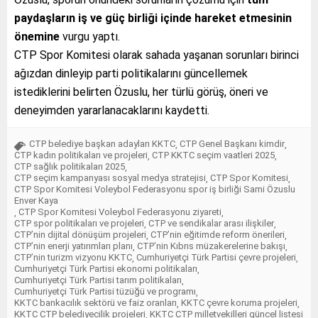
paydaşların iş ve güç birliği içinde hareket etmesinin
önemine
vurgu yaptı.
CTP Spor Komitesi olarak sahada yaşanan sorunları birinci
ağızdan dinleyip parti politikalarını güncellemek
istediklerini belirten Özuslu, her türlü görüş, öneri ve
deneyimden yararlanacaklarını kaydetti.
CTP belediye başkan adayları KKTC
CTP Genel Başkanı kimdir
,
,
CTP kadın politikaları ve projeleri
CTP KKTC seçim vaatleri 2025
,
,
CTP sağlık politikaları 2025
,
CTP seçim kampanyası sosyal medya stratejisi
CTP Spor Komitesi
,
,
CTP Spor Komitesi Voleybol Federasyonu spor iş birliği Sami Özuslu
Enver Kaya
CTP Spor Komitesi Voleybol Federasyonu ziyareti
,
,
CTP spor politikaları ve projeleri
CTP ve sendikalar arası ilişkiler
,
,
CTP’nin dijital dönüşüm projeleri
CTP’nin eğitimde reform önerileri
,
,
CTP’nin enerji yatırımları planı
CTP’nin Kıbrıs müzakerelerine bakışı
,
,
CTP’nin turizm vizyonu KKTC
Cumhuriyetçi Türk Partisi çevre projeleri
,
,
Cumhuriyetçi Türk Partisi ekonomi politikaları
,
Cumhuriyetçi Türk Partisi tarım politikaları
,
Cumhuriyetçi Türk Partisi tüzüğü ve programı
,
KKTC bankacılık sektörü ve faiz oranları
KKTC çevre koruma projeleri
,
,
KKTC CTP belediyecilik projeleri
KKTC CTP milletvekilleri güncel listesi
,