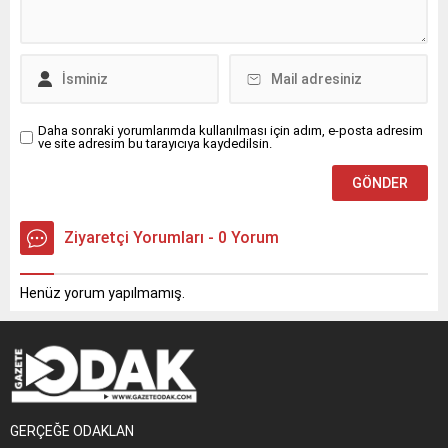
yarısında yolcu ve uçak
merkezli büyüme
trafiğinde önemli bir artış
dinamikleriyle birlikte,
kaydetti. T&T...
şehirler artık sadece konut
ihtiyacına göre değil; ulaşım,
çevre ve...
Daha sonraki yorumlarımda kullanılması için adım, e-posta adresim
ve site adresim bu tarayıcıya kaydedilsin.
Ziyaretçi Yorumları - 0 Yorum
Henüz yorum yapılmamış.
GERÇEĞE ODAKLAN