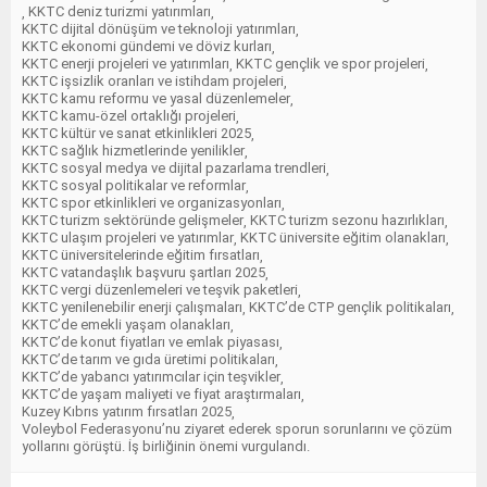
KKTC deniz turizmi yatırımları
,
,
KKTC dijital dönüşüm ve teknoloji yatırımları
,
KKTC ekonomi gündemi ve döviz kurları
,
KKTC enerji projeleri ve yatırımları
KKTC gençlik ve spor projeleri
,
,
KKTC işsizlik oranları ve istihdam projeleri
,
KKTC kamu reformu ve yasal düzenlemeler
,
KKTC kamu-özel ortaklığı projeleri
,
KKTC kültür ve sanat etkinlikleri 2025
,
KKTC sağlık hizmetlerinde yenilikler
,
KKTC sosyal medya ve dijital pazarlama trendleri
,
KKTC sosyal politikalar ve reformlar
,
KKTC spor etkinlikleri ve organizasyonları
,
KKTC turizm sektöründe gelişmeler
KKTC turizm sezonu hazırlıkları
,
,
KKTC ulaşım projeleri ve yatırımlar
KKTC üniversite eğitim olanakları
,
,
KKTC üniversitelerinde eğitim fırsatları
,
KKTC vatandaşlık başvuru şartları 2025
,
KKTC vergi düzenlemeleri ve teşvik paketleri
,
KKTC yenilenebilir enerji çalışmaları
KKTC’de CTP gençlik politikaları
,
,
KKTC’de emekli yaşam olanakları
,
KKTC’de konut fiyatları ve emlak piyasası
,
KKTC’de tarım ve gıda üretimi politikaları
,
KKTC’de yabancı yatırımcılar için teşvikler
,
KKTC’de yaşam maliyeti ve fiyat araştırmaları
,
Kuzey Kıbrıs yatırım fırsatları 2025
,
Voleybol Federasyonu’nu ziyaret ederek sporun sorunlarını ve çözüm
yollarını görüştü. İş birliğinin önemi vurgulandı.