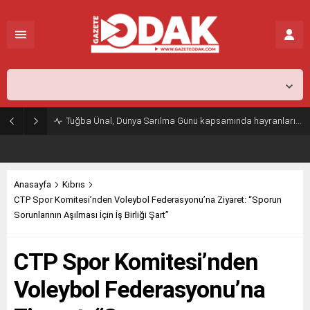
İstanbul,
29
°C
Açık
Tuğba Ünal, Dünya Sarılma Günü kapsamında hayranlarıyla buluştu
Anasayfa
Kıbrıs
CTP Spor Komitesi’nden Voleybol Federasyonu’na Ziyaret: “Sporun
Sorunlarının Aşılması İçin İş Birliği Şart”
CTP Spor Komitesi’nden
Voleybol Federasyonu’na