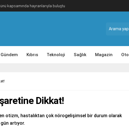
Günü kapsamında hayranlarıyla buluştu
Gündem
Kıbrıs
Teknoloji
Sağlık
Magazin
Oto
at!
şaretine Dikkat!
len otizm, hastalıktan çok nörogelişimsel bir durum olarak
 gün artıyor.