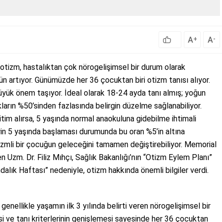
A
A
+
-
otizm, hastalıktan çok nörogelişimsel bir durum olarak
ün artıyor. Günümüzde her 36 çocuktan biri otizm tanısı alıyor.
üyük önem taşıyor. İdeal olarak 18-24 ayda tanı almış; yoğun
arın %50’sinden fazlasında belirgin düzelme sağlanabiliyor.
tim alırsa, 5 yaşında normal anaokuluna gidebilme ihtimali
erin 5 yaşında başlaması durumunda bu oran %5’in altına
otizmli bir çocuğun geleceğini tamamen değiştirebiliyor. Memorial
Uzm. Dr. Filiz Mıhçı, Sağlık Bakanlığı’nın “Otizm Eylem Planı”
alık Haftası” nedeniyle, otizm hakkında önemli bilgiler verdi.
ellikle yaşamın ilk 3 yılında belirti veren nörogelişimsel bir
i ve tanı kriterlerinin genişlemesi sayesinde her 36 çocuktan