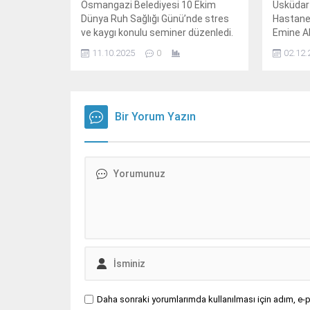
Osmangazi Belediyesi 10 Ekim
Üsküdar
Dünya Ruh Sağlığı Günü’nde stres
Hastanes
ve kaygı konulu seminer düzenledi.
Emine Ak
Engellile
11.10.2025
0
02.12.
bireyleri
etkileyen
Bir Yorum Yazın
Daha sonraki yorumlarımda kullanılması için adım, e-p