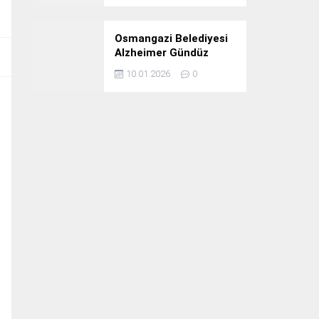
Osmangazi Belediyesi
Alzheimer Gündüz
Bakım Evi 3. Yılını
10.01.2026
0
Kutladı