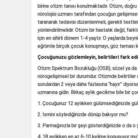
birine otizm tanısı konulmaktadır. Otizm, doğru
nörolojisi uzmanı tarafından çocuğun gelişimsel
taranarak tedavisi düzenlenmeli, gerekli testler
yönlendirilmelidir. Otizm bir hastalık değil, far
için en sihirli dönem 1-4 yaştır. O yaşlarda bey
eğitimle birçok çocuk konuşmayı, göz teması ku
Çocuğunuzu gözlemleyin, belirtileri fark edi
Otizm Spektrum Bozukluğu (OSB), sözel ya da s
nörogelişimsel bir durumdur. Otizmde belirtile
sorulardan 2 veya daha fazlasına “hayır” diyors
uzmanına gidin. Birkaç aylık gecikme bile bir çoc
Çocuğunuz 12 aylıkken gülümsediğinizde g
İsmini söylediğinizde dönüp bakıyor mu?
Parmağınızla bir şeyi gösterdiğinizde o da o
18 aylıkken en az 6-10 kelime konuşuyor mu