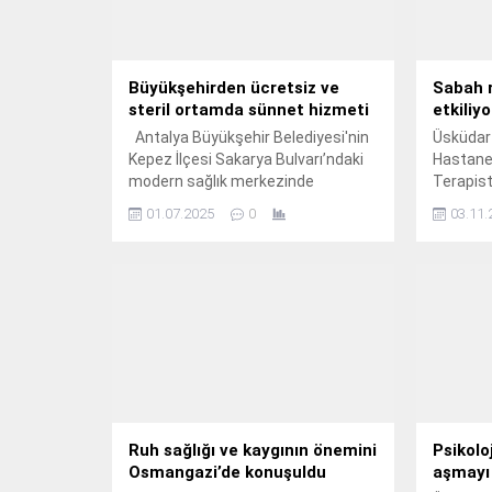
Büyükşehirden ücretsiz ve
Sabah r
steril ortamda sünnet hizmeti
etkiliyo
Antalya Büyükşehir Belediyesi'nin
Üsküdar
Kepez İlçesi Sakarya Bulvarı’ndaki
Hastane
modern sağlık merkezinde
Terapist
çocuklara sünnet hizmeti veriliyor.
sağlığın
01.07.2025
0
03.11.
sabah rut
nasıl do
uyandırıl
verdi.
Ruh sağlığı ve kaygının önemini
Psikoloj
Osmangazi’de konuşuldu
aşmayı 