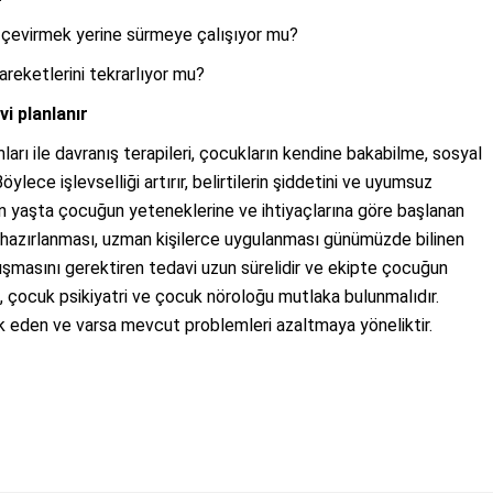
 çevirmek yerine sürmeye çalışıyor mu?
reketlerini tekrarlıyor mu?
i planlanır
arı ile davranış terapileri, çocukların kendine bakabilme, sosyal
ylece işlevselliği artırır, belirtilerin şiddetini ve uyumsuz
erken yaşta çocuğun yeteneklerine ve ihtiyaçlarına göre başlanan
ı hazırlanması, uzman kişilerce uygulanması günümüzde bilinen
ışmasını gerektiren tedavi uzun sürelidir ve ekipte çocuğun
, çocuk psikiyatri ve çocuk nöroloğu mutlaka bulunmalıdır.
ik eden ve varsa mevcut problemleri azaltmaya yöneliktir.