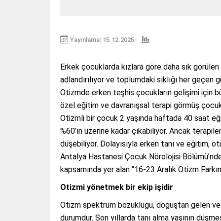
Yayınlama: 15.12.2025
Erkek çocuklarda kızlara göre daha sık görülen 
adlandırılıyor ve toplumdaki sıklığı her geçen g
Otizmde erken teşhis çocukların gelişimi için b
özel eğitim ve davranışsal terapi görmüş çocukl
Otizmli bir çocuk 2 yaşında haftada 40 saat eği
%60’ın üzerine kadar çıkabiliyor. Ancak terapil
düşebiliyor. Dolayısıyla erken tanı ve eğitim, 
Antalya Hastanesi Çocuk Nörolojisi Bölümü’nden 
kapsamında yer alan “16-23 Aralık Otizm Farkınd
Otizmi yönetmek bir ekip işidir
Otizm spektrum bozukluğu, doğuştan gelen ve gen
durumdur. Son yıllarda tanı alma yaşının düşmes