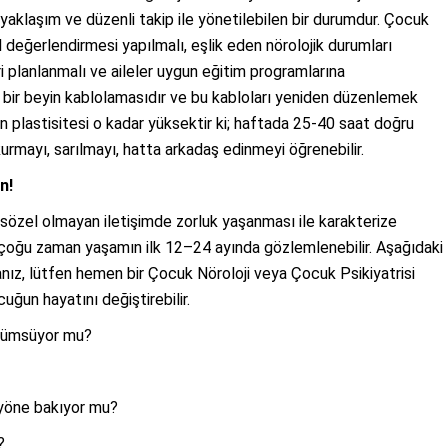
 yaklaşım ve düzenli takip ile yönetilebilen bir durumdur. Çocuk
 değerlendirmesi yapılmalı, eşlik eden nörolojik durumları
i planlanmalı ve aileler uygun eğitim programlarına
klı bir beyin kablolamasıdır ve bu kabloları yeniden düzenlemek
nin plastisitesi o kadar yüksektir ki; haftada 25-40 saat doğru
rmayı, sarılmayı, hatta arkadaş edinmeyi öğrenebilir.
n!
özel olmayan iletişimde zorluk yaşanması ile karakterize
r çoğu zaman yaşamın ilk 12–24 ayında gözlemlenebilir. Aşağıdaki
anız, lütfen hemen bir Çocuk Nöroloji veya Çocuk Psikiyatrisi
uğun hayatını değiştirebilir.
ülümsüyor mu?
 yöne bakıyor mu?
?