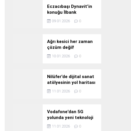
Eczacıbaşı Dynavit’in
konuğu İlbank
09.01.2026
0
Ağrı kesici her zaman
çözüm değil!
10.01.2026
0
Nilüfer’de dijital sanat
atölyesinin yol haritası
konuşuldu
11.01.2026
0
Vodafone’dan 5G
yolunda yeni teknoloji
yatırımı
11.01.2026
0