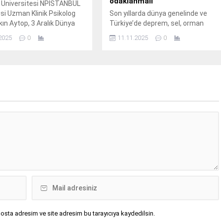
odaklanmalı
 Üniversitesi NPİSTANBUL
i Uzman Klinik Psikolog
Son yıllarda dünya genelinde ve
ın Aytop, 3 Aralık Dünya
Türkiye’de deprem, sel, orman
r Günü dolayısıyla özellikli
yangını ve kuraklık gibi afetlerin
2025
0
11.11.2025
0
n psikolojik dayanıklılığını
sayısındaki hızlı artış, afetlere
 faktörleri değerlendirdi.
hazırlık süreçlerinin yeniden
gözden geçirilmesini zorunlu kılıyor.
osta adresim ve site adresim bu tarayıcıya kaydedilsin.