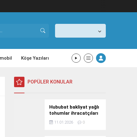
İstanbul,
25
°C
Açık
mobil
Köşe Yazıları
POPÜLER KONULAR
Hububat bakliyat yağlı
tohumlar ihracatçıları
Güney Kore yolcusu
11.01.2026
0