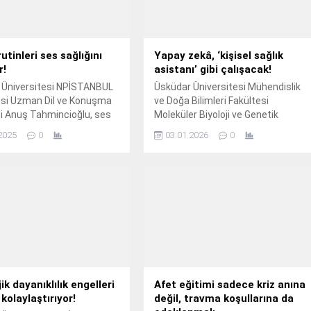
utinleri ses sağlığını
Yapay zekâ, ‘kişisel sağlık
r!
asistanı’ gibi çalışacak!
 Üniversitesi NPİSTANBUL
Üsküdar Üniversitesi Mühendislik
si Uzman Dil ve Konuşma
ve Doğa Bilimleri Fakültesi
i Anuş Tahmincioğlu, ses
Moleküler Biyoloji ve Genetik
ı korumanın önemi ve
(İngilizce) Bölümü Öğr.
2025
0
03.01.2026
0
inleriyle ses tellerinin
ğru şekilde
abileceği hakkında bilgi
ik dayanıklılık engelleri
Afet eğitimi sadece kriz anına
kolaylaştırıyor!
değil, travma koşullarına da