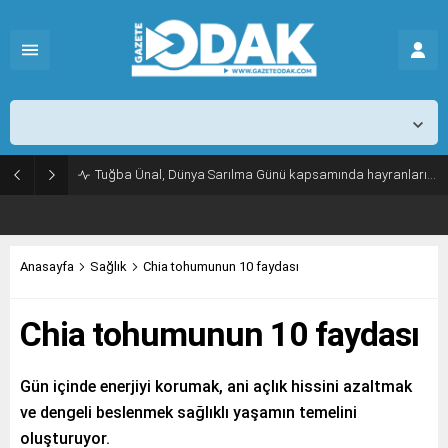
İstanbul,
25
°C
Açık
Tuğba Ünal, Dünya Sarılma Günü kapsamında hayranlarıyla buluştu
Anasayfa
Sağlık
Chia tohumunun 10 faydası
Chia tohumunun 10 faydası
Gün içinde enerjiyi korumak, ani açlık hissini azaltmak
ve dengeli beslenmek sağlıklı yaşamın temelini
oluşturuyor.