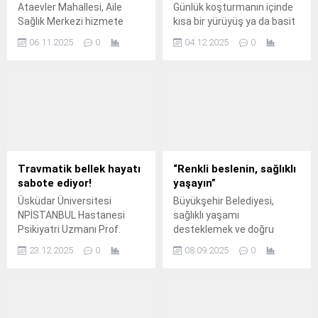
Ataevler Mahallesi, Aile
Günlük koşturmanın içinde
Sağlık Merkezi hizmete
kısa bir yürüyüş ya da basit
başladı.
bir esneme hareketi bile
06.11.2025
0
04.12.2025
0
kendimizi daha zinde
hissetmemizi sağlıyor.
Travmatik bellek hayatı
“Renkli beslenin, sağlıklı
sabote ediyor!
yaşayın”
Üsküdar Üniversitesi
Büyükşehir Belediyesi,
NPİSTANBUL Hastanesi
sağlıklı yaşamı
Psikiyatri Uzmanı Prof.
desteklemek ve doğru
beslenme alışkanlıklarını
23.12.2025
0
08.09.2025
0
teşvik etmek amacıyla
seminerler düzenlemeye
devam ediyor.