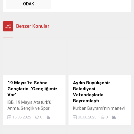
ODAK
Benzer Konular
19 Mayıs’ta Sahne
Aydın Büyükşehir
Gençlerin: ‘Gençliğimiz
Belediyesi
Var’
Vatandaşlarla
Bayramlaştı
İBB, 19 Mayıs Atatürk’ü
Anma, Gençlik ve Spor
Kurban Bayramı’nın manevi
Bayramı’nı bu yıl
atmosferini paylaşmak
16.05.2025
0
06.06.2025
0
“Gençliğimiz Var” temasıyla
isteyen Aydın Büyükşehir
kutluyor; tüm sahneler
Belediyesi, bayram
gençlere ayrılıyor.
namazının ardından cami