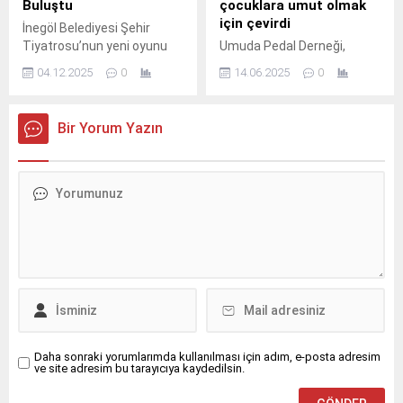
Buluştu
çocuklara umut olmak
için çevirdi
İnegöl Belediyesi Şehir
Tiyatrosu’nun yeni oyunu
Umuda Pedal Derneği,
“Kadın Sığınağı” Beşinci
Laodikya Bisiklet Topluluğu
04.12.2025
0
14.06.2025
0
Mevsim Kültür Sanat
ve Pamukkale Bisiklet
Merkezinde yapılan gala
Derneği’nden bisikletçiler ile
gösterimiyle sahneyle
TEGV Mütevelli Heyeti
Bir Yorum Yazın
buluştu.
Üyeleri Dr.
Daha sonraki yorumlarımda kullanılması için adım, e-posta adresim
ve site adresim bu tarayıcıya kaydedilsin.