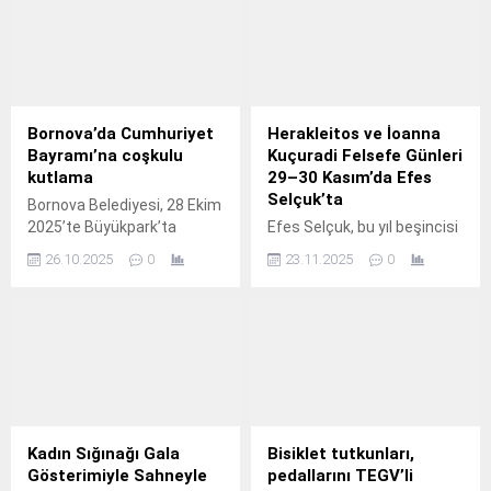
çıkışlarında vatandaşlara
lokum ikramında bulundu.
Bornova’da Cumhuriyet
Herakleitos ve İoanna
Bayramı’na coşkulu
Kuçuradi Felsefe Günleri
kutlama
29–30 Kasım’da Efes
Selçuk’ta
Bornova Belediyesi, 28 Ekim
2025’te Büyükpark’ta
Efes Selçuk, bu yıl beşincisi
Sevcan Orhan konseriyle
düzenlenen Herakleitos ve
26.10.2025
0
23.11.2025
0
Cumhuriyet Bayramı
İoanna Kuçuradi Felsefe
coşkusunu kutlayacak.
Günleri ile 29–30 Kasım
tarihlerinde yeniden felsefe
severlere ev sahipliği
yapıyor.
Kadın Sığınağı Gala
Bisiklet tutkunları,
Gösterimiyle Sahneyle
pedallarını TEGV’li