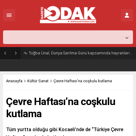
İstanbul,
25
°C
Parçalı Az Bulutlu
Tuğba Ünal, Dünya Sarılma Günü kapsamında hayranlarıyla buluştu
Anasayfa
Kültür Sanat
Çevre Haftası’na coşkulu kutlama
Çevre Haftası’na coşkulu
kutlama
Tüm yurtta olduğu gibi Kocaeli’nde de “Türkiye Çevre