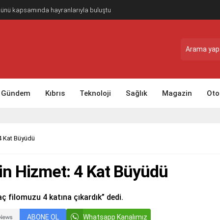
Günü kapsamında hayranlarıyla buluştu
Gündem
Kıbrıs
Teknoloji
Sağlık
Magazin
Oto
 4 Kat Büyüdü
kin Hizmet: 4 Kat Büyüdü
ç filomuzu 4 katına çıkardık” dedi.
ABONE OL
Whatsapp Kanalımız