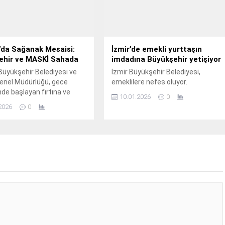
’da Sağanak Mesaisi:
İzmir’de emekli yurttaşın
ehir ve MASKİ Sahada
imdadına Büyükşehir yetişiyor
üyükşehir Belediyesi ve
İzmir Büyükşehir Belediyesi,
enel Müdürlüğü, gece
emeklilere nefes oluyor.
nde başlayan fırtına ve
10.01.2026
0
 sağanak yağışa karşı
2026
0
 oldu.