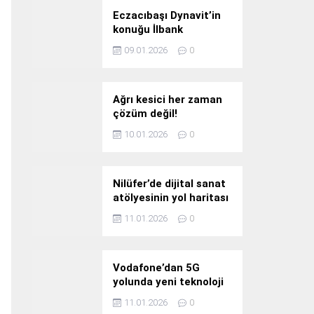
Eczacıbaşı Dynavit’in
konuğu İlbank
09.01.2026
0
Ağrı kesici her zaman
çözüm değil!
10.01.2026
0
Nilüfer’de dijital sanat
atölyesinin yol haritası
konuşuldu
11.01.2026
0
Vodafone’dan 5G
yolunda yeni teknoloji
yatırımı
11.01.2026
0