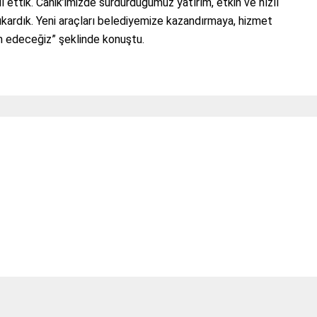
l ettik. Canik’imizde sürdürdüğümüz yatırım, etkin ve hızlı
ıkardık. Yeni araçları belediyemize kazandırmaya, hizmet
m edeceğiz” şeklinde konuştu.