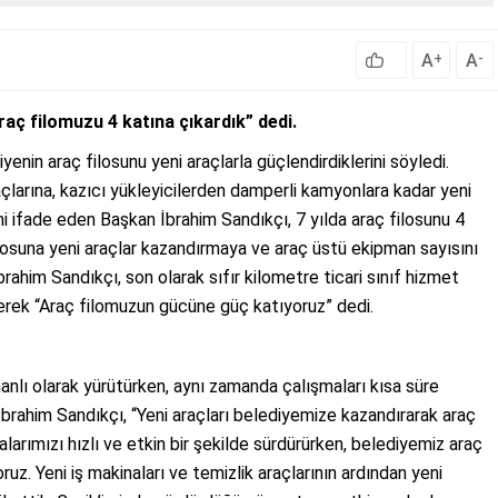
A
A
+
-
raç filomuzu 4 katına çıkardık” dedi.
enin araç filosunu yeni araçlarla güçlendirdiklerini söyledi.
açlarına, kazıcı yükleyicilerden damperli kamyonlara kadar yeni
ini ifade eden Başkan İbrahim Sandıkçı, 7 yılda araç filosunu 4
 filosuna yeni araçlar kazandırmaya ve araç üstü ekipman sayısını
ahim Sandıkçı, son olarak sıfır kilometre ticari sınıf hizmet
eyerek “Araç filomuzun gücüne güç katıyoruz” dedi.
manlı olarak yürütürken, aynı zamanda çalışmaları kısa süre
brahim Sandıkçı, “Yeni araçları belediyemize kazandırarak araç
alarımızı hızlı ve etkin bir şekilde sürdürürken, belediyemiz araç
uz. Yeni iş makinaları ve temizlik araçlarının ardından yeni