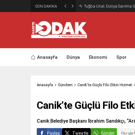
SON DAKİKA
Tuğba Ünal, Dünya Sarılma 
Anasayfa
Dünya
Ekonomi
Spor
Anasayfa
Gündem
Canik’te Güçlü Filo Etkin Hizmet:
Canik’te Güçlü Filo Et
Canik Belediye Başkanı İbrahim Sandıkçı, “Ara
Paylaş
Tweetle
Gönder