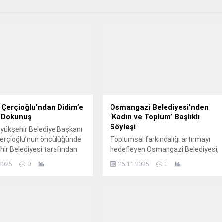
Çerçioğlu’ndan Didim’e
Osmangazi Belediyesi’nden
k Dokunuş
‘Kadın ve Toplum’ Başlıklı
Söyleşi
yükşehir Belediye Başkanı
erçioğlu’nun öncülüğünde
Toplumsal farkındalığı artırmayı
ir Belediyesi tarafından
hedefleyen Osmangazi Belediyesi,
elinde sürdürülen
25 Kasım Kadına Yönelik Şiddete
2025
0
26.11.2025
0
ar Didim’de de devam
Karşı Uluslararası Mücadele Günü
kapsamında Osmangazi Belediyesi
Meslek Edindirme Kursları (OSMEK)
bünyesindeki kursiyerlerine ‘Kadın
ve Toplum’ başlıklı söyleşi
düzenledi.