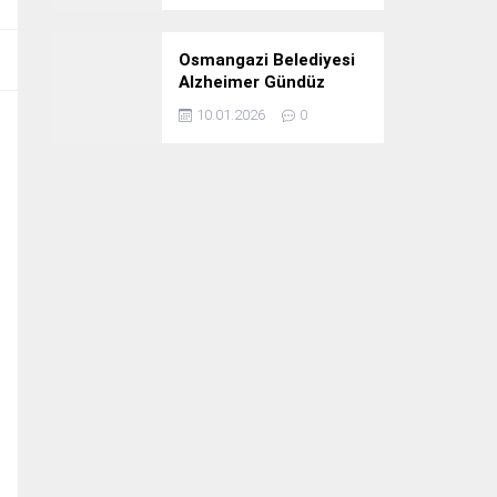
Osmangazi Belediyesi
Alzheimer Gündüz
Bakım Evi 3. Yılını
10.01.2026
0
Kutladı