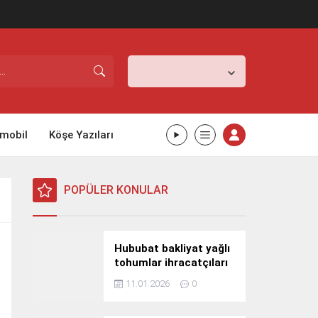
İstanbul,
31
°C
Açık
mobil
Köşe Yazıları
POPÜLER KONULAR
Hububat bakliyat yağlı
tohumlar ihracatçıları
Güney Kore yolcusu
11.01.2026
0