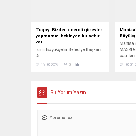
Tugay: Bizden önemli görevler
Manisa
yapmamızı bekleyen bir şehir
Büyükş
var
Manisa B
İzmir Büyükşehir Belediye Başkanı
MASKİ G
Dr.
saatleri
şiddetli
16.08.2025
0
08.01.
seferber
Bir Yorum Yazın