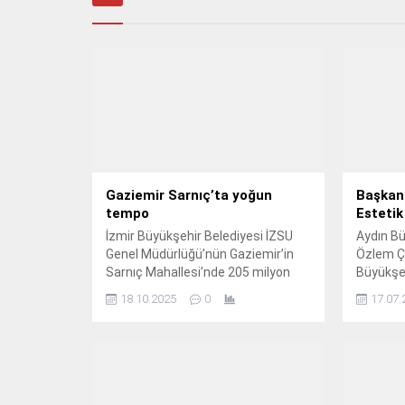
Gaziemir Sarnıç’ta yoğun
Başkan 
tempo
Esteti
İzmir Büyükşehir Belediyesi İZSU
Aydın Bü
Genel Müdürlüğü’nün Gaziemir’in
Özlem Ç
Sarnıç Mahallesi’nde 205 milyon
Büyükşeh
liralık yatırımla başlattığı 75
kent gen
18.10.2025
0
17.07.
kilometrelik içme suyu ve şebeke
çalışmal
hattı çalışmaları hızla sürüyor.
ediyor.