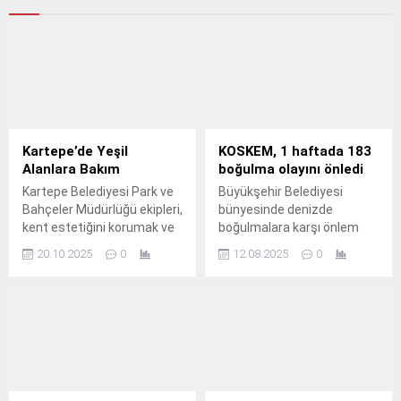
Kartepe’de Yeşil
KOSKEM, 1 haftada 183
Alanlara Bakım
boğulma olayını önledi
Kartepe Belediyesi Park ve
Büyükşehir Belediyesi
Bahçeler Müdürlüğü ekipleri,
bünyesinde denizde
kent estetiğini korumak ve
boğulmalara karşı önlem
yeşil alanların düzenini
almak amacıyla kurulan
20.10.2025
0
12.08.2025
0
sağlamak amacıyla ağaç
Kocaeli Su Kazalarını
budama çalışmalarını
Engelleme Merkezi
aralıksız sürdürüyor.
(KOSKEM), 4-10 Ağustos
tarihleri arasında
gerçekleştirdiği
müdahalelerle boğulma
tehlikesi yaşayan 183
vatandaşın yaşama