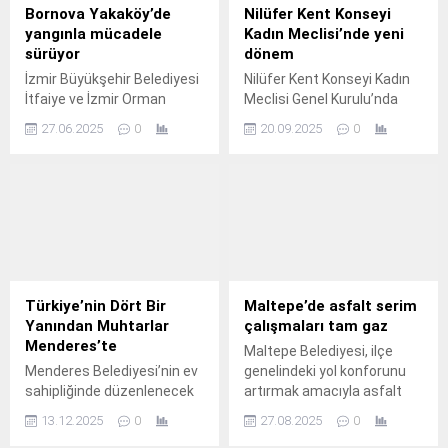
tutunmasını sağladı.
Bornova Yakaköy’de
Nilüfer Kent Konseyi
yangınla mücadele
Kadın Meclisi’nde yeni
sürüyor
dönem
İzmir Büyükşehir Belediyesi
Nilüfer Kent Konseyi Kadın
İtfaiye ve İzmir Orman
Meclisi Genel Kurulu’nda
Bölge Müdürlüğü ekipleri,
Tülin Demir yeni başkan
27.06.2025
0
20.09.2025
0
Bornova Yakaköy
seçildi.
Mahallesi'nde çıkan yangına
müdahalesini sürdürüyor.
Türkiye’nin Dört Bir
Maltepe’de asfalt serim
Yanından Muhtarlar
çalışmaları tam gaz
Menderes’te
Maltepe Belediyesi, ilçe
Menderes Belediyesi’nin ev
genelindeki yol konforunu
sahipliğinde düzenlenecek
artırmak amacıyla asfalt
İzmir Muhtarlar
çalışmalarına aralıksız
13.12.2025
0
27.08.2025
0
Federasyonu Çalıştayı
devam ediyor.