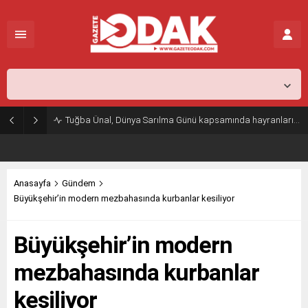
İstanbul,
31
°C
Açık
Tuğba Ünal, Dünya Sarılma Günü kapsamında hayranlarıyla buluştu
Anasayfa
Gündem
Büyükşehir’in modern mezbahasında kurbanlar kesiliyor
Büyükşehir’in modern
mezbahasında kurbanlar
kesiliyor