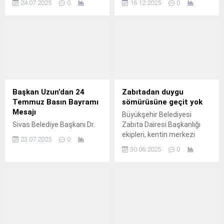
24.07.2025
0
16.12.2025
0
Başiskele Cahit Zarifoğlu
projeleri ve öğrencilere
Akademi Lise, Yakup Altun
yönelik destekleri takdirleri
Sporcu Gençlik Eğitim
toplarken, öğrencilerin
Merkezi ve Karamürsel
taleplerini ve önerilerini
Şehirlerarası Otobüs
dinlediği buluşma
Terminali ile Kocaelililere
programları ise ilgiyle takip
adeta mini bir açılış bayramı
ediliyor.
yaşattı.
Başkan Uzun’dan 24
Zabıtadan duygu
Temmuz Basın Bayramı
sömürüsüne geçit yok
Mesajı
Büyükşehir Belediyesi
Sivas Belediye Başkanı Dr.
Zabıta Dairesi Başkanlığı
ekipleri, kentin merkezi
23.07.2025
0
noktalarında vatandaşların
30.06.2025
0
duygularını sömürerek
dilencilik yapan ve haksız
kazanç sağlamaya çalışan
şahıslara göz açtırmıyor.