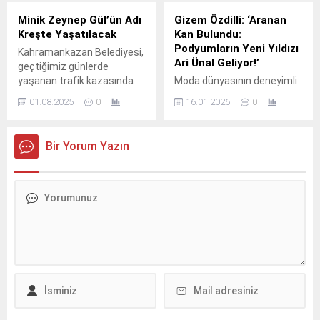
Minik Zeynep Gül’ün Adı
Gizem Özdilli: ‘Aranan
Kreşte Yaşatılacak
Kan Bulundu:
Podyumların Yeni Yıldızı
Kahramankazan Belediyesi,
Ari Ünal Geliyor!’
geçtiğimiz günlerde
yaşanan trafik kazasında
Moda dünyasının deneyimli
hayatını kaybeden minik
ismi, ünlü manken ve
01.08.2025
0
16.01.2026
0
Zeynep Gül’ün adını, eğitim
sunucu Gizem Özdilli,
gördüğü kreşe vererek
sektördeki "yeni model"
yaşatma kararı aldı.
eksikliğine dikkat çekerek
Bir Yorum Yazın
müjdeyi verdi.