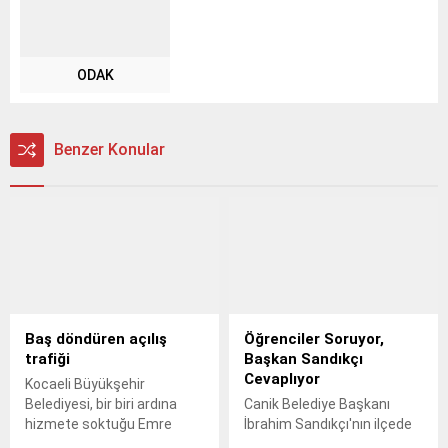
ODAK
Benzer Konular
Baş döndüren açılış
Öğrenciler Soruyor,
trafiği
Başkan Sandıkçı
Cevaplıyor
Kocaeli Büyükşehir
Belediyesi, bir biri ardına
Canik Belediye Başkanı
hizmete soktuğu Emre
İbrahim Sandıkçı'nın ilçede
Yazgan Judo Salonu,
hayata geçirdiği eğitim