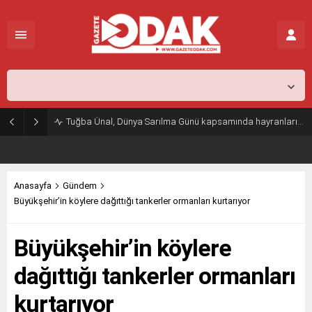
İstanbul,
26
°C
Açık
Tuğba Ünal, Dünya Sarılma Günü kapsamında hayranlarıyla buluştu
Anasayfa
Gündem
Büyükşehir’in köylere dağıttığı tankerler ormanları kurtarıyor
Büyükşehir’in köylere
dağıttığı tankerler ormanları
kurtarıyor