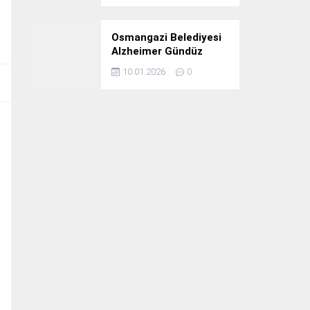
Osmangazi Belediyesi
Alzheimer Gündüz
Bakım Evi 3. Yılını
10.01.2026
0
Kutladı