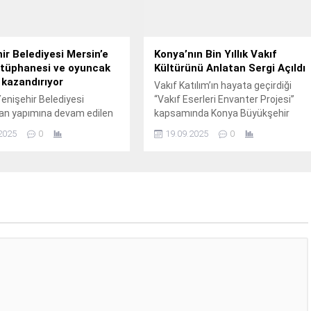
ir Belediyesi Mersin’e
Konya’nın Bin Yıllık Vakıf
ütüphanesi ve oyuncak
Kültürünü Anlatan Sergi Açıldı
kazandırıyor
Vakıf Katılım’ın hayata geçirdiği
enişehir Belediyesi
“Vakıf Eserleri Envanter Projesi”
an yapımına devam edilen
kapsamında Konya Büyükşehir
ne ve oyuncak müzesinin
Belediyesi tarafından AYNA
2025
0
19.09.2025
0
da sona gelindi.
“Anadolu Göğünün İpek Mahyası”
temalı Konya Vakıf Eserleri
Fotoğraf ve Deneyim Sergisi açıldı.