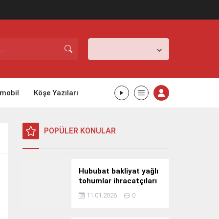
İstanbul,
31
°C
Açık
mobil
Köşe Yazıları
POPÜLER KONULAR
Hububat bakliyat yağlı
tohumlar ihracatçıları
Güney Kore yolcusu
11.01.2026
0