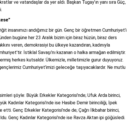
rokratlar ve vatandaşlar da yer aldı. Başkan Tugay’ın yanı sıra Güç,
di.
kese”
ğit insanımızı andığımız bir gün. Genç bir öğretmen Cumhuriyet’i
günden bugüne her 23 Aralık bizim için biraz hüzün, biraz ders
kkını veren, demokrasiyi bu ülkeye kazandıran, kadınıyla
huriyet’tir. İstiklal Savaşı’nı kazanan o halka armağan edilmiştir.
ermiş herkes kutsaldır. Ülkemizle, milletimizle gurur duyuyoruz.
 gençlerimiz Cumhuriyet’imizi geleceğe taşıyacaklardır. Ne mutlu
mleri şöyle: Büyük Erkekler Kategorisi’nde; Ufuk Arda birinci,
yük Kadınlar Kategorisi’nde ise Hasibe Demir birinciliği, İpek
etti. Genç Erkekler Kategorisi’nde de; Çağrı İlkbahar birinci,
u. Genç Kadınlar Kategorisi’nde ise Ravza Aktan ipi göğüsledi.