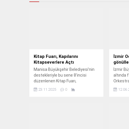
Kitap Fuarı, Kapılarını
İzmir O
Kitapseverlere Açtı
gönülle
Manisa Büyükşehir Belediyesi’nin
İzmir Bü
destekleriyle bu sene 8’incisi
altında 
düzenlenen Kitap Fuarı,
Orkestra
kitapseverlerle yeniden buluştu.
senfoni
23.11.2025
0
12.06.
müzik zi