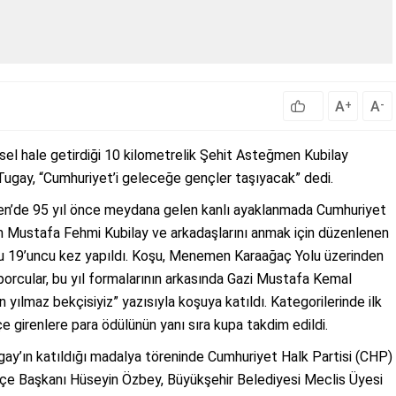
A
A
+
-
sel hale getirdiği 10 kilometrelik Şehit Asteğmen Kubilay
ugay, “Cumhuriyet’i geleceğe gençler taşıyacak” dedi.
en’de 95 yıl önce meydana gelen kanlı ayaklanmada Cumhuriyet
en Mustafa Fehmi Kubilay ve arkadaşlarını anmak için düzenlenen
u 19’uncu kez yapıldı. Koşu, Menemen Karaağaç Yolu üzerinden
orcular, bu yıl formalarının arkasında Gazi Mustafa Kemal
 yılmaz bekçisiyiz” yazısıyla koşuya katıldı. Kategorilerinde ilk
çe girenlere para ödülünün yanı sıra kupa takdim edildi.
gay’ın katıldığı madalya töreninde Cumhuriyet Halk Partisi (CHP)
çe Başkanı Hüseyin Özbey, Büyükşehir Belediyesi Meclis Üyesi