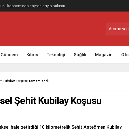
Günü kapsamında hayranlarıyla buluştu
Gündem
Kıbrıs
Teknoloji
Sağlık
Magazin
Oto
it Kubilay Koşusu tamamlandı
sel Şehit Kubilay Koşusu
eksel hale getirdiği 10 kilometrelik Şehit Asteğmen Kubilay