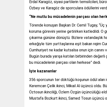
Erdal Karagöz, siyasi partilerin temsilcileri, bü
Özbey ve Karagöz de sporculara ödüllerini ver
“Ne mutlu bu mücadelenin parçası olan her
Törende konuşan Başkan Dr. Cemil Tugay, “Üç yi
koruma görevini yerine getirirken katledildi. O 
çıkarma gününe dönüştü. Bizlere vatandaşlık ha
erkeğiyle tüm yurttaşlarına eşit bakan rejim Cum
Cumhuriyet ne kadar kutsalsa onun için canını v
Bugün burada yarışa katılan birbirinden değerli
bu mücadelenin parçası olan herkese” dedi.
İşte kazananlar
356 sporcunun ter döktüğü koşunun ödül alan isi
Keremcan Çelik ikinci, Mikail Al üçüncü oldu. Bü
Öztosun ikinciliği, Özlem Özgün üçüncülüğü elde 
Mustafa Bozkurt ikinci, Samed Tosun üçüncü old