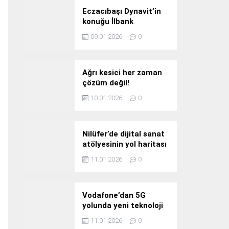
Eczacıbaşı Dynavit’in
konuğu İlbank
09.01.2026
0
Ağrı kesici her zaman
çözüm değil!
10.01.2026
0
Nilüfer’de dijital sanat
atölyesinin yol haritası
konuşuldu
11.01.2026
0
Vodafone’dan 5G
yolunda yeni teknoloji
yatırımı
11.01.2026
0