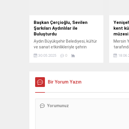
Başkan Çerçioğlu, Sevilen
Yenişeh
Şarkıları Aydınlılar ile
kent k
Buluşturdu
müzesi 
Aydın Büyükşehir Belediyesi, kültür
Mersin Y
ve sanat etkinlikleriyle şehrin
tarafınd
kültürel hayatını zenginleştirmeye
kütüpha
30.05.2025
0
18.06.
devam ediyor.
inşaatın
Bir Yorum Yazın