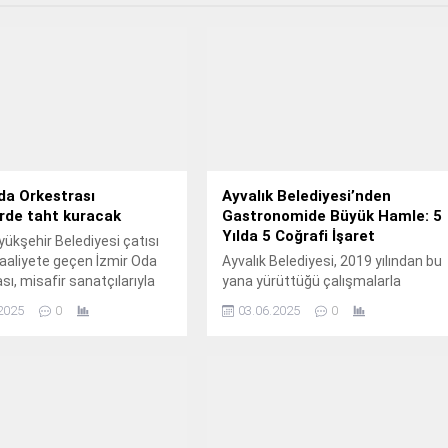
da Orkestrası
Ayvalık Belediyesi’nden
rde taht kuracak
Gastronomide Büyük Hamle: 5
Yılda 5 Coğrafi İşaret
yükşehir Belediyesi çatısı
faaliyete geçen İzmir Oda
Ayvalık Belediyesi, 2019 yılından bu
sı, misafir sanatçılarıyla
yana yürüttüğü çalışmalarla
 orkestrasına dönüşerek
Ayvalık’a özgü beş yerel ürüne
2025
0
03.06.2025
0
yafeti sunuyor.
coğrafi işaret kazandırdı.