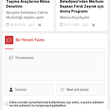
Taşıma Araçlarına Klima
Belediyesi’nden Merhum
Denetimi
Başkan Ferdi Zeyrek için
Anma Programı
Nevşehir Belediyesi Zabıta
Müdürlüğü ekipleri, şehir
Manisa Büyükşehir
merkezinde bulunan toplu
Belediyesi, geçtiğimiz 9
03.09.2025
0
29.07.2025
0
taşıma araçlarına klima
Haziran’da hayatını
denetimi yaptı.
kaybeden merhum
Büyükşehir
Bir Yorum Yazın
Belediye Başkanı Ferdi
Zeyrek’i, vefatının 52.
Daha sonraki yorumlarımda kullanılması için adım, e-posta adresim
ve site adresim bu tarayıcıya kaydedilsin.