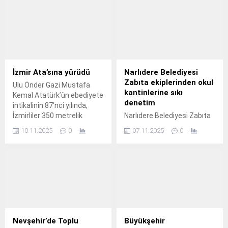
İzmir Ata’sına yürüdü
Narlıdere Belediyesi
Zabıta ekiplerinden okul
Ulu Önder Gazi Mustafa
kantinlerine sıkı
Kemal Atatürk’ün ebediyete
denetim
intikalinin 87’nci yılında,
İzmirliler 350 metrelik
Narlıdere Belediyesi Zabıta
Atatürk posteri ile “Ata’ya
Müdürlüğü ekipleri, okul
10.11.2025
0
07.11.2025
0
Saygı Yürüyüşü”nde
kantinlerinde denetimlerini
buluştu.
aralıksız sürdürüyor
Narlıdere Belediyesi Zabıta
Müdürlüğü ekipleri,
öğrencilerin sağlıklı, güvenli
ve hijyenik ortamlarda
eğitimlerine devam
edebilmeleri için okul
kantinlerinde denetimlerini
Nevşehir’de Toplu
Büyükşehir
aralıksız sürdürüyor.