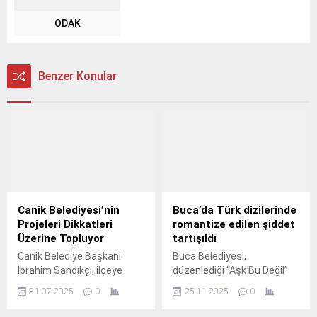
ODAK
Benzer Konular
Canik Belediyesi’nin
Buca’da Türk dizilerinde
Projeleri Dikkatleri
romantize edilen şiddet
Üzerine Topluyor
tartışıldı
Canik Belediye Başkanı
Buca Belediyesi,
İbrahim Sandıkçı, ilçeye
düzenlediği “Aşk Bu Değil”
projeler ve yatırımlarla
atölyesinde ekranlardaki
31.07.2025
0
25.11.2025
0
değer katmaya devam
büyük tehlikeye dikkat çekti.
ettiklerini ifade etti.