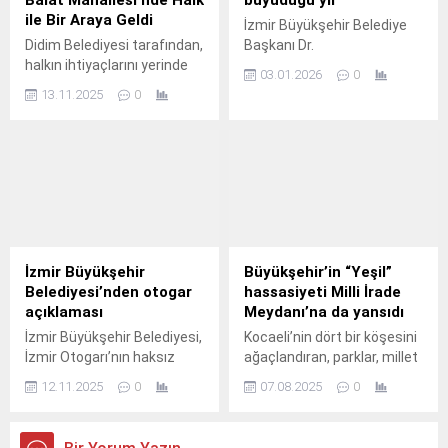
ile Bir Araya Geldi
İzmir Büyükşehir Belediye
Didim Belediyesi tarafından,
Başkanı Dr.
halkın ihtiyaçlarını yerinde
03.01.2026
0
tespit edip kalıcı çözümler
13.11.2025
0
üretmek amacıyla
başlatılan “Mahallemi
Dinliyorum” buluşmalarının
son durağı Balat Mahallesi
oldu.
İzmir Büyükşehir
Büyükşehir’in “Yeşil”
Belediyesi’nden otogar
hassasiyeti Milli İrade
açıklaması
Meydanı’na da yansıdı
İzmir Büyükşehir Belediyesi,
Kocaeli’nin dört bir köşesini
İzmir Otogarı’nın haksız
ağaçlandıran, parklar, millet
işgali nedeniyle ecrimisil
bahçeleri, sahil
12.11.2025
0
07.08.2025
0
bedellerinin tahsili için
düzenlemeleriyle
işletmeci konumundaki
milyonlarca ağacı toprakla
İZOTAŞ’a yönelik haciz
buluşturan Kocaeli