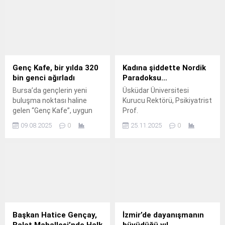
Genç Kafe, bir yılda 320
Kadına şiddette Nordik
bin genci ağırladı
Paradoksu…
Bursa’da gençlerin yeni
Üsküdar Üniversitesi
buluşma noktası haline
Kurucu Rektörü, Psikiyatrist
gelen “Genç Kafe”, uygun
Prof.
fiyatlı ürünleri ve sıcak
09.08.2025
0
25.11.2025
0
atmosferiyle 1 yılda 320 bin
ziyaretçiye kapılarını açtı.
Başkan Hatice Gençay,
İzmir’de dayanışmanın
Balat Mahallesi’nde Halk
büyüdüğü yıl