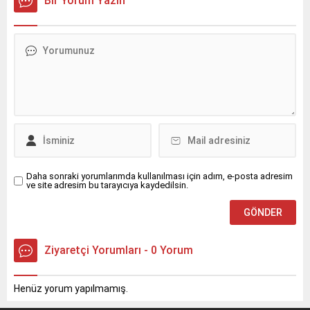
Bir Yorum Yazın
işlemi başlatıldığını duyurdu.
Büyükşehir Belediyesi, İzmit
Milli İrade Meydanı’nda da
15 farklı türde 316 fidan
ekti.
Daha sonraki yorumlarımda kullanılması için adım, e-posta adresim
ve site adresim bu tarayıcıya kaydedilsin.
Ziyaretçi Yorumları - 0 Yorum
Henüz yorum yapılmamış.