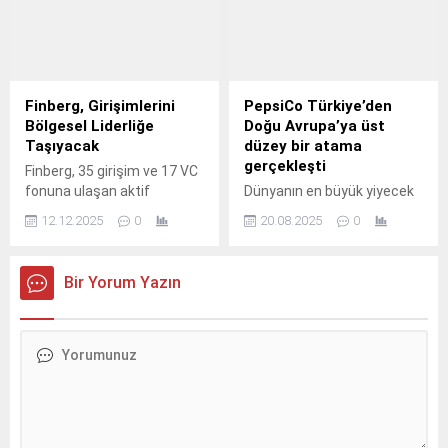
Finberg, Girişimlerini
PepsiCo Türkiye’den
Bölgesel Liderliğe
Doğu Avrupa’ya üst
Taşıyacak
düzey bir atama
gerçekleşti
Finberg, 35 girişim ve 17 VC
fonuna ulaşan aktif
Dünyanın en büyük yiyecek
portföyüyle toplam 97,8
ve içecek şirketlerinden biri
12.12.2025
0
20.08.2025
0
milyon dolar yatırım
olan PepsiCo’da önemli bir
hacmine erişirken, AGM
atama gerçekleşti.
IV’te bölgesel ölçeklenme
Bir Yorum Yazın
vizyonu, değişen sermaye
akışları ve yeni dönemin
yatırım dinamiklerini
sektörün önde gelen
isimleriyle değerlendirdi.