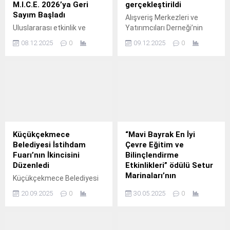
M.I.C.E. 2026’ya Geri
gerçekleştirildi
Sayım Başladı
Alışveriş Merkezleri ve
Uluslararası etkinlik ve
Yatırımcıları Derneği’nin
organizasyon sektörünün
(AYD) her yıl
08.12.2025
0
09.12.2025
0
en itibarlı platformu ACE of
düzenlediği “AYD Alışveriş
M.
Ekonomisi Zirvesi”nin 16.
Küçükçekmece
“Mavi Bayrak En İyi
Belediyesi İstihdam
Çevre Eğitim ve
Fuarı’nın İkincisini
Bilinçlendirme
Düzenledi
Etkinlikleri” ödülü Setur
Marinaları’nın
Küçükçekmece Belediyesi
tarafından Fevzi Çakmak
Türkiye’nin lider zincir
20.09.2025
0
30.05.2025
0
Meydanı’nda ‘2.
marina işletmesi Setur
Marinaları, çevre eğitimine
yönelik çalışmalarını yeni bir
ödülle taçlandırdı.