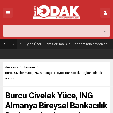
İstanbul,
26
°C
Açık
Tuğba Ünal, Dünya Sarılma Günü kapsamında hayranlarıyla buluştu
Anasayfa
Ekonomi
Burcu Civelek Yüce, ING Almanya Bireysel Bankacılık Başkanı olarak
atandı
Burcu Civelek Yüce, ING
Almanya Bireysel Bankacılık