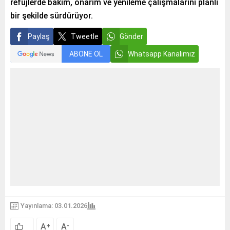
refüjlerde bakım, onarım ve yenileme çalışmalarını planlı
bir şekilde sürdürüyor.
Paylaş
Tweetle
Gönder
ABONE OL
Whatsapp Kanalımız
Yayınlama: 03.01.2026
A
A
+
-