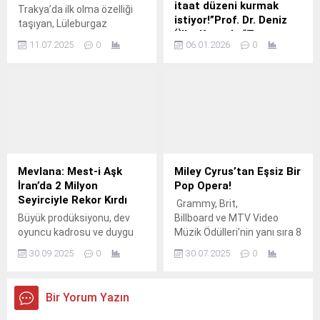
itaat düzeni kurmak
Trakya’da ilk olma özelliği
istiyor!”Prof. Dr. Deniz
taşıyan, Lüleburgaz
Ülke Kaynak: “Trump
Belediyesi’nin Durak
11.07.2025
0
06.01.2026
0
tüm dünyada bir
Mahallesi’nde hayata
sadakat ve itaat düzeni
geçirdiği Solar Çamur
kurmak istiyor!”
Kurutma Tesisi ile günlük 15
ton çamur, 5 günde 4,5 ton
Üsküdar Üniversitesi İnsan
granüllü çamur haline
ve Toplum Bilimleri
geliyor.
Fakültesi Dekanı Prof.
Mevlana: Mest-i Aşk
Miley Cyrus’tan Eşsiz Bir
İran’da 2 Milyon
Pop Opera!
Seyirciyle Rekor Kırdı
Grammy, Brit,
Büyük prodüksiyonu, dev
Billboard ve MTV Video
oyuncu kadrosu ve duygu
Müzik Ödülleri’nin yanı sıra 8
yüklü hikâyesiyle dikkat
kez Guinness Dünya
30.09.2025
0
30.07.2025
0
çeken "Mevlana: Mest-i
Rekoru elde eden ve farklı
Aşk", vizyona girdiği İran'da
yıllarda hem Time 100 hem
komedi olmayan filmler
de Forbes 30 Under
Bir Yorum Yazın
dalında (Tarihi – Dram) 2
30 listesine girmeyi
milyon 85 bin izleyiciye
başaran Miley Cyrus,