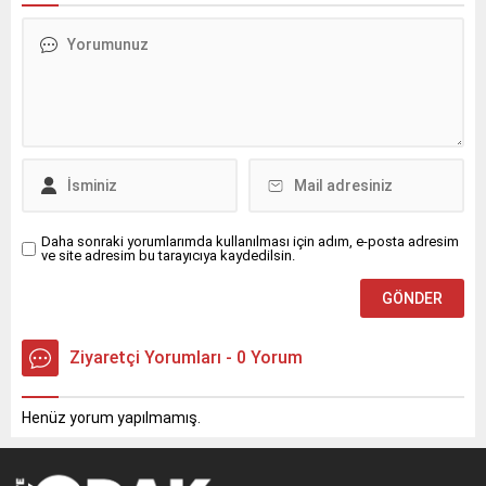
ulaşarak rekor kırdı.
“türünün tek örneği” olarak
tanımlanan özel bir pop
opera ile Disney+’a geri
döndü.
Daha sonraki yorumlarımda kullanılması için adım, e-posta adresim
ve site adresim bu tarayıcıya kaydedilsin.
Ziyaretçi Yorumları - 0 Yorum
Henüz yorum yapılmamış.