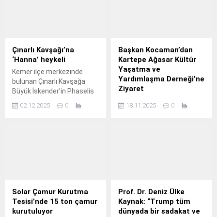
Çınarlı Kavşağı’na
Başkan Kocaman’dan
‘Hanna’ heykeli
Kartepe Ağasar Kültür
Yaşatma ve
Kemer ilçe merkezinde
Yardımlaşma Derneği’ne
bulunan Çınarlı Kavşağa
Ziyaret
Büyük İskender’in Phaselis
Antik Kenti’nde yaşadığı
Kartepe Belediye Başkanı
02.12.2025
0
18.11.2025
0
aşkı simgeleyen Hanna’nın
Av.
ve heykeli yapılıyor.
Solar Çamur Kurutma
Prof. Dr. Deniz Ülke
Tesisi’nde 15 ton çamur
Kaynak: “Trump tüm
kurutuluyor
dünyada bir sadakat ve