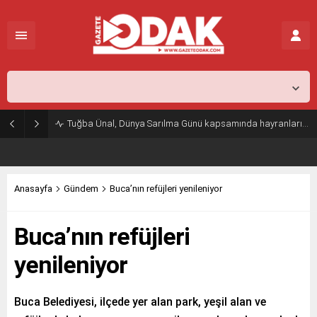
İstanbul,
25
°C
Açık
Tuğba Ünal, Dünya Sarılma Günü kapsamında hayranlarıyla buluştu
Anasayfa
Gündem
Buca’nın refüjleri yenileniyor
Buca’nın refüjleri
yenileniyor
Buca Belediyesi, ilçede yer alan park, yeşil alan ve