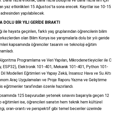
 Daha fazla etkinlik, daha fazla buluşma ve daha fazla ilim için
an yaz etkinlikleri 15 Ağustos’ta sona erecek. Kayıtlar ise 10-15
r adresinden yapılabilecek.
DOLU BİR YILI GERİDE BIRAKTI
 ile hayata geçirilen, farklı yaş gruplarından öğrencilerin bilim
kezlerden olan Bilim Konya ise yarışmalarla dolu bir yılı geride
mleri kapsamında öğrenciler tasarım ve teknoloji eğitim
amamladı.
lgoritma Programlama ve Veri Yapıları, Mikrodenetleyiciler ile C
y, ESP32), Elektronik 101-401, Mekanik 101-401, Python 101-
il Modelleri Eğitimleri ve Yapay Zekâ, İnsansız Hava ve Su Altı
tonom Araç Uygulamaları ve Proje Raporu Yazma ve Geliştirme
s eğitmenler tarafından özenle hazırlandı.
psamında 125 başvurudan yetenek sınavını başarıyla geçen 12
 eğitimleri ise, öğrencileri sanatın hem teknik hem kültürel
zgi, oran-orantı ve perspektif gibi temel beceriler üzerinde