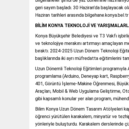
Bilgehaneler şimdi de yaz dönemine hazırlanıyor.
geri sayım başladı. 30 Haziran’da başlayacak ol
Haziran tarihleri arasında bilgehane.konya.bel.t
BİLİM KONYA TEKNOLOJİ VE YARIŞMALARLA 
Konya Büyükşehir Belediyesi ve T3 Vakfı işbirliği
ve teknolojiye merakını artırmayı amaçlayan mer
bıraktı. 2024-2025 Uzun Dönem Teknoloji Eğiti
başlıklarında iki ayrı müfredatta eğitimlerini t
Uzun Dönemli Teknoloji Eğitimleri programıyla A
programlama (Arduino, Deneyap kart, Raspberr
401, Görüntü İşleme-Makine Öğrenmesi, Büyük D
Araçları, Mobil & Web Uygulama Geliştirme, O
gibi kapsamlı konular yer alan program, mühendi
Bilim Konya Uzun Dönem Tasarım Atölyeleri ka
öğrenci yürütülen karakalem, minyatür ve tezhip
yönleriyle buluşturdu. Karakalem derslerinde çi