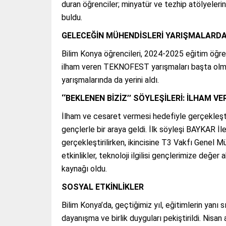
duran öğrenciler; minyatür ve tezhip atölyeleri
buldu.
GELECEĞİN MÜHENDİSLERİ YARIŞMALARDA 
Bilim Konya öğrencileri, 2024-2025 eğitim öğr
ilham veren TEKNOFEST yarışmaları başta ol
yarışmalarında da yerini aldı.
‘‘BEKLENEN BİZİZ’’ SÖYLEŞİLERİ: İLHAM 
İlham ve cesaret vermesi hedefiyle gerçekleştir
gençlerle bir araya geldi. İlk söyleşi BAYKAR İ
gerçekleştirilirken, ikincisine T3 Vakfı Genel 
etkinlikler, teknoloji ilgilisi gençlerimize değe
kaynağı oldu.
SOSYAL ETKİNLİKLER
Bilim Konya’da, geçtiğimiz yıl, eğitimlerin ya
dayanışma ve birlik duyguları pekiştirildi. Nis