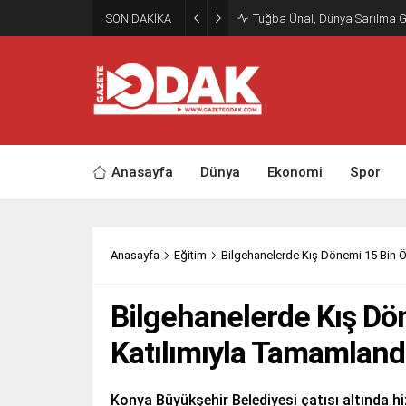
SON DAKİKA
Tuğba Ünal, Dünya Sarılma 
Anasayfa
Dünya
Ekonomi
Spor
Anasayfa
Eğitim
Bilgehanelerde Kış Dönemi 15 Bin Ö
Bilgehanelerde Kış Dö
Katılımıyla Tamamland
Konya Büyükşehir Belediyesi çatısı altında h