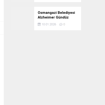
Osmangazi Belediyesi
Alzheimer Gündüz
Bakım Evi 3. Yılını
10.01.2026
0
Kutladı