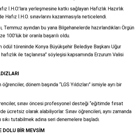
ız İ.H.O.’lara yerleşmesine katkı sağlayan Hafızlık Hazırlık
e Hafız İ.H.O. sınavlarını kazanmasıyla neticelendi.
mı, Temmuz ayından bu yana Bilgehanelerde hazırlandıkları Örgün
ze 100’lük bir oranla başarılı oldu.
en ödül töreninde Konya Büyükşehir Belediye Başkanı Uğur
hafızlık ile taçlanırsa” söyleşisi kapsamında Erzurum Valisi
LDIZLARI
öğrenciler, dönem başında “LGS Yıldızları” ismiyle ayrı bir
ğrenciler, sınav öncesi profesyonel desteği “eğitimde fırsat
de ücretsiz olarak alabiliyorlar. Sınav öğrencileri, aynı zamanda
ı sıkı tutabilmek adına seri denemelere başladı.
 DOLU BİR MEVSİM