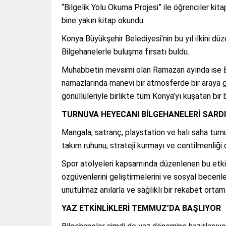
“Bilgelik Yolu Okuma Projesi” ile öğrenciler kit
bine yakın kitap okundu.
Konya Büyükşehir Belediyesi’nin bu yıl ilkini düz
Bilgehanelerle buluşma fırsatı buldu.
Muhabbetin mevsimi olan Ramazan ayında ise Bil
namazlarında manevi bir atmosferde bir araya geld
gönüllüleriyle birlikte tüm Konya’yı kuşatan bir b
TURNUVA HEYECANI BİLGEHANELERİ SARDI
Mangala, satranç, playstation ve halı saha tur
takım ruhunu, strateji kurmayı ve centilmenliği
Spor atölyeleri kapsamında düzenlenen bu etkin
özgüvenlerini geliştirmelerini ve sosyal beceril
unutulmaz anılarla ve sağlıklı bir rekabet ortam
YAZ ETKİNLİKLERİ TEMMUZ’DA BAŞLIYOR