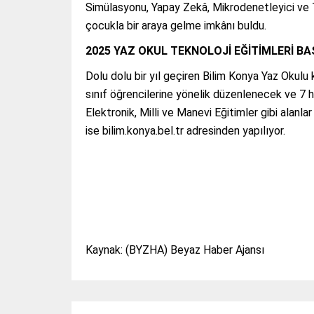
Simülasyonu, Yapay Zekâ, Mikrodenetleyici ve Ta
çocukla bir araya gelme imkânı buldu.
2025 YAZ OKUL TEKNOLOJİ EĞİTİMLERİ B
Dolu dolu bir yıl geçiren Bilim Konya Yaz Okulu k
sınıf öğrencilerine yönelik düzenlenecek ve 7 
Elektronik, Milli ve Manevi Eğitimler gibi alanla
ise bilim.konya.bel.tr adresinden yapılıyor.
Kaynak: (BYZHA) Beyaz Haber Ajansı