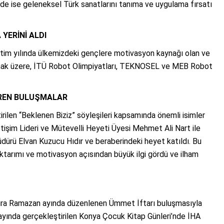
nde ise geleneksel Türk sanatlarını tanıma ve uygulama fırsatı
YERİNİ ALDI
etim yılında ülkemizdeki gençlere motivasyon kaynağı olan ve
mak üzere, İTÜ Robot Olimpiyatları, TEKNOSEL ve MEB Robot
VEREN BULUŞMALAR
ilen ‘‘Beklenen Biziz” söyleşileri kapsamında önemli isimler
letişim Lideri ve Mütevelli Heyeti Üyesi Mehmet Ali Nart ile
Müdürü Elvan Kuzucu Hıdır ve beraberindeki heyet katıldı. Bu
r aktarımı ve motivasyon açısından büyük ilgi gördü ve ilham
nı sıra Ramazan ayında düzenlenen Ümmet İftarı buluşmasıyla
an ayında gerçekleştirilen Konya Çocuk Kitap Günleri’nde İHA