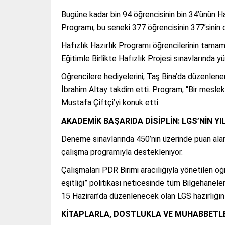
Bugüne kadar bin 94 öğrencisinin bin 34’ünün Haf
Programı, bu seneki 377 öğrencisinin 377’sinin d
Hafızlık Hazırlık Programı öğrencilerinin tama
Eğitimle Birlikte Hafızlık Projesi sınavlarında yü
Öğrencilere hediyelerini, Taş Bina’da düzenlen
İbrahim Altay takdim etti. Program, “Bir meslek 
Mustafa Çiftçi’yi konuk etti.
AKADEMİK BAŞARIDA DİSİPLİN: LGS’NİN YI
Deneme sınavlarında 450’nin üzerinde puan alan 
çalışma programıyla destekleniyor.
Çalışmaları PDR Birimi aracılığıyla yönetilen ö
eşitliği” politikası neticesinde tüm Bilgehaneler
15 Haziran’da düzenlenecek olan LGS hazırlığın
KİTAPLARLA, DOSTLUKLA VE MUHABBETLE