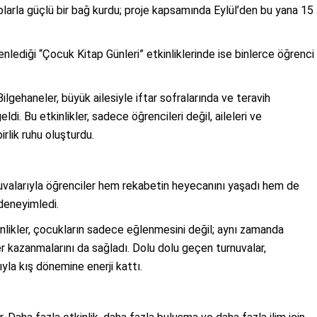
aplarla güçlü bir bağ kurdu; proje kapsamında Eylül’den bu yana 15
enlediği “Çocuk Kitap Günleri” etkinliklerinde ise binlerce öğrenci
gehaneler, büyük ailesiyle iftar sofralarında ve teravih
i. Bu etkinlikler, sadece öğrencileri değil, aileleri ve
irlik ruhu oluşturdu.
nuvalarıyla öğrenciler hem rekabetin heyecanını yaşadı hem de
 deneyimledi.
likler, çocukların sadece eğlenmesini değil; aynı zamanda
er kazanmalarını da sağladı. Dolu dolu geçen turnuvalar,
ıyla kış dönemine enerji kattı.