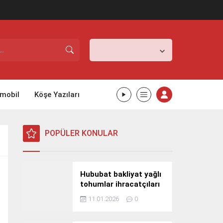
İstanbul,
26
°C
Açık
mobil
Köşe Yazıları
POPÜLER KONULAR
Hububat bakliyat yağlı
tohumlar ihracatçıları
Güney Kore yolcusu
11.01.2026
0