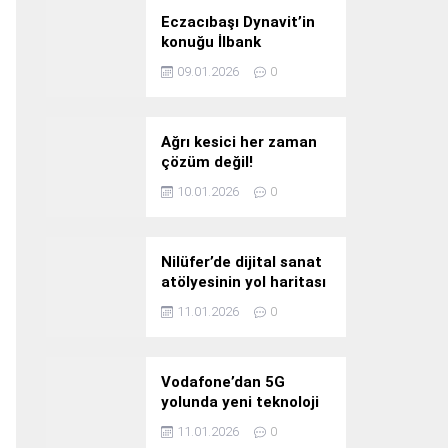
Eczacıbaşı Dynavit’in
konuğu İlbank
09.01.2026
0
Ağrı kesici her zaman
çözüm değil!
10.01.2026
0
Nilüfer’de dijital sanat
atölyesinin yol haritası
konuşuldu
11.01.2026
0
Vodafone’dan 5G
yolunda yeni teknoloji
yatırımı
11.01.2026
0