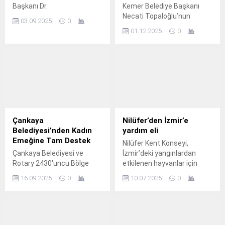
Başkanı Dr.
Kemer Belediye Başkanı
Necati Topaloğlu’nun
03.09.2025
0
sosyal belediyecilik alanında
01.12.2025
0
yaptığı başarılı projelerinden
olan ve geçtiğimiz günlerde
açılışı gerçekleştirilen
Kemer Belediyesi Mola Evi
hizmet vermeye başladı.
Çankaya
Nilüfer’den İzmir’e
Belediyesi’nden Kadın
yardım eli
Emeğine Tam Destek
Nilüfer Kent Konseyi,
Çankaya Belediyesi ve
İzmir’deki yangınlardan
Rotary 2430'uncu Bölge
etkilenen hayvanlar için
Federasyonu'nun ortaklaşa
anlamlı bir yardım
16.09.2025
0
10.07.2025
0
yürüttüğü Girişimci Kadınlar
kampanyası düzenledi.
Projesi'nde kapsamında,
kadınların ekonomik olarak
güçlenmesi ve işgücüne
katılımlarını desteklemek