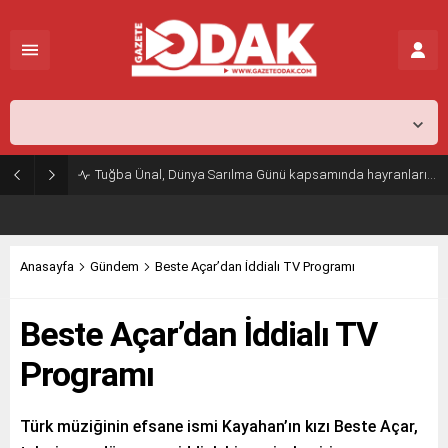
İstanbul,
31
°C
Açık
Tuğba Ünal, Dünya Sarılma Günü kapsamında hayranlarıyla buluştu
Anasayfa
Gündem
Beste Açar’dan İddialı TV Programı
Beste Açar’dan İddialı TV
Programı
Türk müziğinin efsane ismi Kayahan’ın kızı Beste Açar,