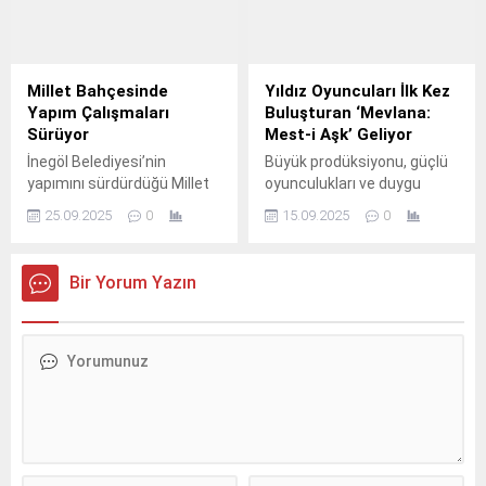
amacıyla 5 hafta sürecek
girişimcilik eğitimlerinin ilk
haftası tamamlandı.
Millet Bahçesinde
Yıldız Oyuncuları İlk Kez
Yapım Çalışmaları
Buluşturan ‘Mevlana:
Sürüyor
Mest-i Aşk’ Geliyor
İnegöl Belediyesi’nin
Büyük prodüksiyonu, güçlü
yapımını sürdürdüğü Millet
oyunculukları ve duygu
Bahçesinde altyapı
yüklü hikâyesiyle Mevlana:
25.09.2025
0
15.09.2025
0
çalışmaları devam ediyor.
Mest-i Aşk, 17 Ekim'de
sinemalarda! Dünya
sinemasının en iddialı
Bir Yorum Yazın
yapımlarından biri olmaya
aday Mevlana: Mest-i Aşk,
17 Ekim'de izleyiciyle
buluşuyor.