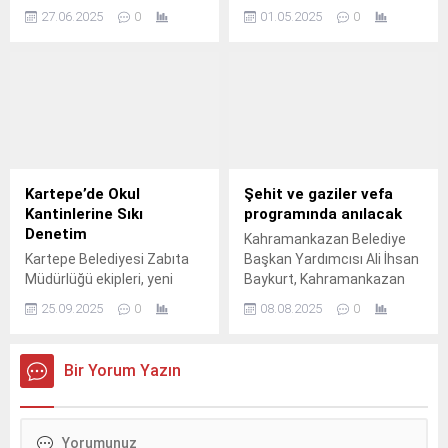
Bölge Müdürlüğü ekipleri,
Tahsin Ertuğruloğlu,
27.06.2025
0
01.05.2025
0
Bornova Yakaköy
Azerbaycan’dan gelen
Mahallesi'nde çıkan yangına
önemli bir bilim heyetini
müdahalesini sürdürüyor.
kabul etti. Azerbaycan
Ulusal Bilimler Akademisi
Arkeoloji ve Antropoloji
Enstitüsü İslam Arkeolojisi
Bölüm Başkanı Prof. Dr.
Gafar Cabiyev’in başkanlık
ettiği heyet, Bakan
Kartepe’de Okul
Şehit ve gaziler vefa
Ertuğruloğlu ile bir araya
Kantinlerine Sıkı
programında anılacak
geldi. Samimi bir
Denetim
Kahramankazan Belediye
atmosferde gerçekleşen
Kartepe Belediyesi Zabıta
Başkan Yardımcısı Ali İhsan
kabulde Bakan Ertuğruloğlu,
Müdürlüğü ekipleri, yeni
Baykurt, Kahramankazan
Azerbaycanlı misafirlerini...
eğitim ve öğretim yılının
15 Temmuz Gaziler ve
25.09.2025
0
08.08.2025
0
başlamasıyla birlikte
Şehit Aileleri Derneği
öğrencilerin sağlığını
tarafından başlatılan
korumak amacıyla okul
"Ölümsüz Kahramanlara
Bir Yorum Yazın
kantinlerinde denetimlerini
Vefa" projesinin açılış
sıklaştırdı.
programına katıldı.