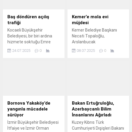
Baş döndüren açılış
Kemer’e mola evi
trafiği
müjdesi
Kocaeli Büyükşehir
Kemer Belediye Başkanı
Belediyesi, bir biri ardına
Necati Topaloğlu,
hizmete soktuğu Emre
Arslanbucak
Yazgan Judo Salonu,
Mahallesi’ndeki Kur’an
24.07.2025
0
08.07.2025
0
Başiskele Cahit Zarifoğlu
Kursu’nun Karakoyunlu
Akademi Lise, Yakup Altun
Cami yanında yeni yapılan
Sporcu Gençlik Eğitim
yerine taşınmasından sonra
Merkezi ve Karamürsel
Kemer Belediyesi’ne ait
Şehirlerarası Otobüs
mevcut binayı mola evi
Terminali ile Kocaelililere
olarak yapacaklarının
adeta mini bir açılış bayramı
müjdesini verdi.
yaşattı.
Bornova Yakaköy’de
Bakan Ertuğruloğlu,
yangınla mücadele
Azerbaycanlı Bilim
sürüyor
İnsanlarını Ağırladı
İzmir Büyükşehir Belediyesi
Kuzey Kıbrıs Türk
İtfaiye ve İzmir Orman
Cumhuriyeti Dışişleri Bakanı