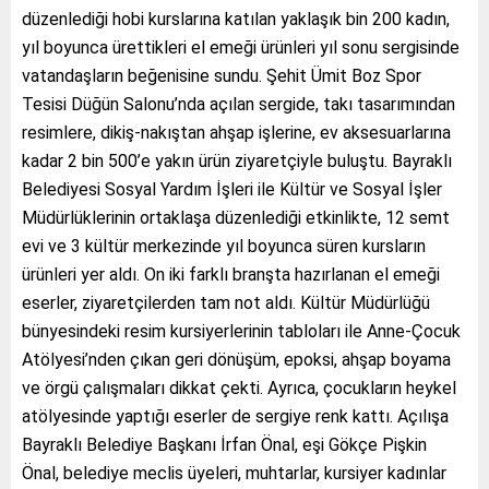
düzenlediği hobi kurslarına katılan yaklaşık bin 200 kadın,
yıl boyunca ürettikleri el emeği ürünleri yıl sonu sergisinde
vatandaşların beğenisine sundu. Şehit Ümit Boz Spor
Tesisi Düğün Salonu’nda açılan sergide, takı tasarımından
resimlere, dikiş-nakıştan ahşap işlerine, ev aksesuarlarına
kadar 2 bin 500’e yakın ürün ziyaretçiyle buluştu. Bayraklı
Belediyesi Sosyal Yardım İşleri ile Kültür ve Sosyal İşler
Müdürlüklerinin ortaklaşa düzenlediği etkinlikte, 12 semt
evi ve 3 kültür merkezinde yıl boyunca süren kursların
ürünleri yer aldı. On iki farklı branşta hazırlanan el emeği
eserler, ziyaretçilerden tam not aldı. Kültür Müdürlüğü
bünyesindeki resim kursiyerlerinin tabloları ile Anne-Çocuk
Atölyesi’nden çıkan geri dönüşüm, epoksi, ahşap boyama
ve örgü çalışmaları dikkat çekti. Ayrıca, çocukların heykel
atölyesinde yaptığı eserler de sergiye renk kattı. Açılışa
Bayraklı Belediye Başkanı İrfan Önal, eşi Gökçe Pişkin
Önal, belediye meclis üyeleri, muhtarlar, kursiyer kadınlar