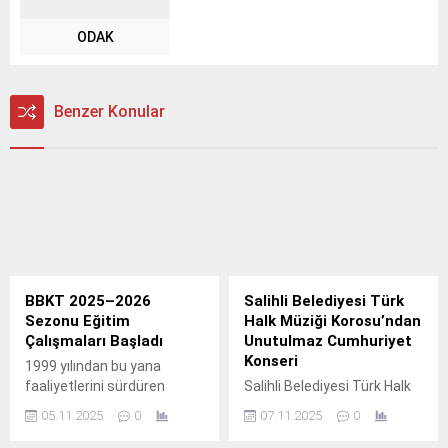
ODAK
Benzer Konular
BBKT 2025–2026
Salihli Belediyesi Türk
Sezonu Eğitim
Halk Müziği Korosu’ndan
Çalışmaları Başladı
Unutulmaz Cumhuriyet
Konseri
1999 yılından bu yana
faaliyetlerini sürdüren
Salihli Belediyesi Türk Halk
Burhaniye Belediyesi Kent
Müziği Korosu,
05.11.2025
0
07.11.2025
0
Tiyatrosu, yeni dönem
Cumhuriyetimizin 102.
hazırlıklarını tamamladı.