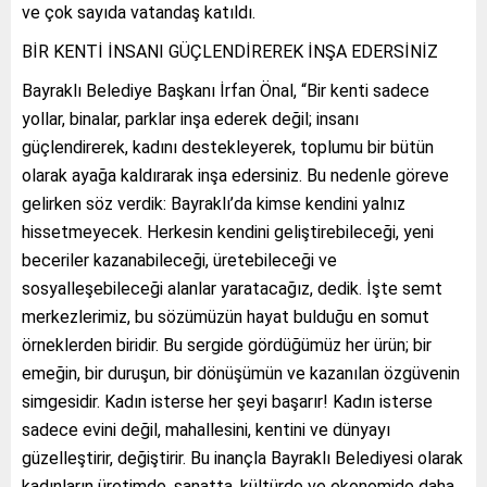
ve çok sayıda vatandaş katıldı.
BİR KENTİ İNSANI GÜÇLENDİREREK İNŞA EDERSİNİZ
Bayraklı Belediye Başkanı İrfan Önal, “Bir kenti sadece
yollar, binalar, parklar inşa ederek değil; insanı
güçlendirerek, kadını destekleyerek, toplumu bir bütün
olarak ayağa kaldırarak inşa edersiniz. Bu nedenle göreve
gelirken söz verdik: Bayraklı’da kimse kendini yalnız
hissetmeyecek. Herkesin kendini geliştirebileceği, yeni
beceriler kazanabileceği, üretebileceği ve
sosyalleşebileceği alanlar yaratacağız, dedik. İşte semt
merkezlerimiz, bu sözümüzün hayat bulduğu en somut
örneklerden biridir. Bu sergide gördüğümüz her ürün; bir
emeğin, bir duruşun, bir dönüşümün ve kazanılan özgüvenin
simgesidir. Kadın isterse her şeyi başarır! Kadın isterse
sadece evini değil, mahallesini, kentini ve dünyayı
güzelleştirir, değiştirir. Bu inançla Bayraklı Belediyesi olarak
kadınların üretimde, sanatta, kültürde ve ekonomide daha