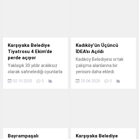
Karşıyaka Belediye
Kadıköy’ün Üçüncü
Tiyatrosu 4 Ekim’de
İDEA’sı Açıldı
perde açıyor
Kadıköy Belediyesi ortak
Yaklaşık 30 yıldır aralıksız
çalışma alanlarına bir
olarak sahnelediği oyunlarla
yenisini daha ekledi.
kentin kültür sanat
02.10.2025
0
25.06.2025
0
yaşamına değer katan
Karşıyaka Belediye
Tiyatrosu, 2025-
2026 sezonunu 4 Ekim’de
‘Batakhane Güzeli’ oyunuyla
Hikmet Şimşek Sanat
Merkezi’nde açacak.
Bayrampaşalı
Karşıyaka Belediye