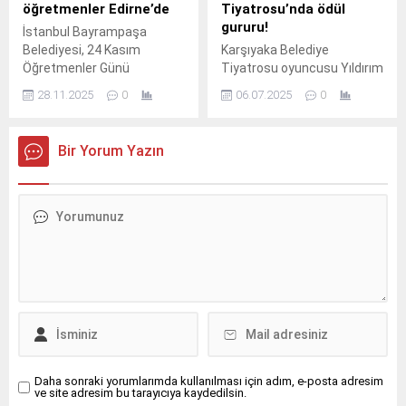
öğretmenler Edirne’de
Tiyatrosu’nda ödül
gururu!
İstanbul Bayrampaşa
Belediyesi, 24 Kasım
Karşıyaka Belediye
Öğretmenler Günü
Tiyatrosu oyuncusu Yıldırım
münasebetiyle ilçedeki
Önür, 6.
28.11.2025
0
06.07.2025
0
öğretmenlere yönelik
Edirne’ye kültür gezisi
düzenledi.
Bir Yorum Yazın
Daha sonraki yorumlarımda kullanılması için adım, e-posta adresim
ve site adresim bu tarayıcıya kaydedilsin.