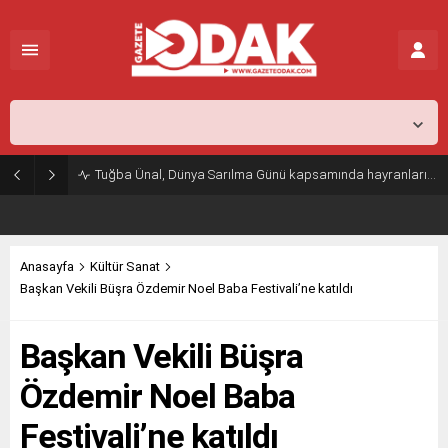
İstanbul,
31
°C
Açık
Tuğba Ünal, Dünya Sarılma Günü kapsamında hayranlarıyla buluştu
Anasayfa
Kültür Sanat
Başkan Vekili Büşra Özdemir Noel Baba Festivali’ne katıldı
Başkan Vekili Büşra
Özdemir Noel Baba
Festivali’ne katıldı