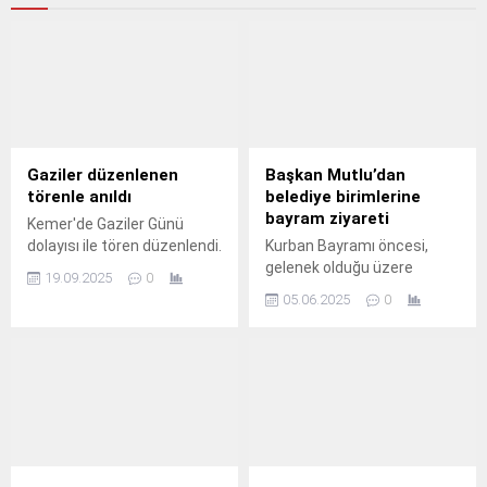
Gaziler düzenlenen
Başkan Mutlu’dan
törenle anıldı
belediye birimlerine
bayram ziyareti
Kemer'de Gaziler Günü
dolayısı ile tören düzenlendi.
Kurban Bayramı öncesi,
gelenek olduğu üzere
19.09.2025
0
belediye çalışanlarını
05.06.2025
0
hizmet birimlerinde ziyaret
ederek bayramlarını
kutlayan Başkan Mutlu,
“Çalışmalarınız, desteğiniz
ve yaptığınız güzel işler için
teşekkür ediyorum.