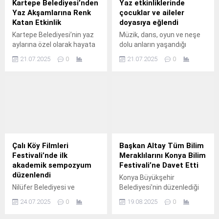
Kartepe Belediyesi’nden
Yaz etkinliklerinde
Yaz Akşamlarına Renk
çocuklar ve aileler
Katan Etkinlik
doyasıya eğlendi
Kartepe Belediyesi’nin yaz
Müzik, dans, oyun ve neşe
aylarına özel olarak hayata
dolu anların yaşandığı
geçirdiği açık hava sinema
“Osmangazi’de Yaz
21.07.2025
0
21.07.2025
0
etkinlikleri, ilçe sakinlerine
Etkinliği” programı, bu kez
keyifli ve nostaljik akşamlar
Panayır ve Geçit
sunmaya devam ediyor.
mahallelerinde yüzleri
güldürdü.
Çalı Köy Filmleri
Başkan Altay Tüm Bilim
Festivali’nde ilk
Meraklılarını Konya Bilim
akademik sempozyum
Festivali’ne Davet Etti
düzenlendi
Konya Büyükşehir
Nilüfer Belediyesi ve
Belediyesi'nin düzenlediği
ÇEKÜDER iş birliğiyle
Türkiye'nin en büyük bilim
24.07.2025
0
19.08.2025
0
düzenlenen 9.
festivali olan Konya Bilim
Festivali 10’uncu kez