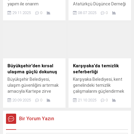
yapım ile onarım
Atatürkçü Düşünce Derneği
çalışmalarını aralıksız
Genel Başkanı Hüsnü
29.11.2025
0
08.07.2025
0
sürdürüyor.
Bozkurt, İzmir
temsilcileriyle birlikte
Bornova Belediye Başkanı
Ömer Eşki’yi ziyaret ederek
yeni genç üyelere rozet
taktı.
Büyükşehir’den kırsal
Karşıyaka’da temizlik
ulaşıma güçlü dokunuş
seferberliği
Büyükşehir Belediyesi,
Karşıyaka Belediyesi, kent
ulaşım güvenliğini artırmak
genelindeki temizlik
amacıyla Kartepe zirve
çalışmalarını güçlendirmek
yolunda 21 bin 530
amacıyla 460 yeni çöp
20.09.2025
0
21.10.2025
0
metrekare, kırsal bölgelerde
konteyneri temin etti.
ise 95 bin 450 metrekare yol
çizgi çalışması
Bir Yorum Yazın
gerçekleştirdi.