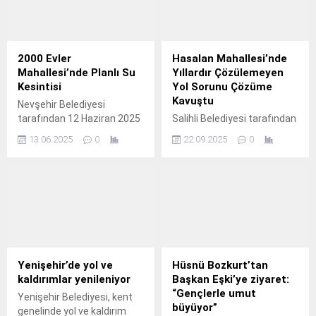
2000 Evler
Hasalan Mahallesi’nde
Mahallesi’nde Planlı Su
Yıllardır Çözülemeyen
Kesintisi
Yol Sorunu Çözüme
Kavuştu
Nevşehir Belediyesi
tarafından 12 Haziran 2025
Salihli Belediyesi tarafından
Perşembe günü 12.
yürütülen çalışmalar
13.06.2025
0
22.09.2025
0
kapsamında Hasalan
Mahallesi’nde başlatılan
satıh kaplama çalışmaları
tamamlandı.
Yenişehir’de yol ve
Hüsnü Bozkurt’tan
kaldırımlar yenileniyor
Başkan Eşki’ye ziyaret:
“Gençlerle umut
Yenişehir Belediyesi, kent
büyüyor”
genelinde yol ve kaldırım