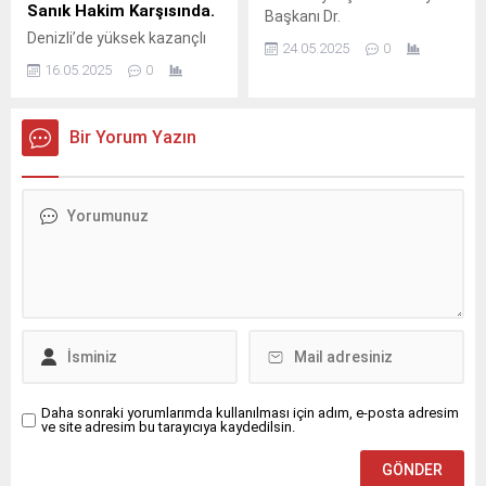
Sanık Hakim Karşısında.
Başkanı Dr.
Denizli’de yüksek kazançlı
24.05.2025
0
yatırım vaadiyle
16.05.2025
0
dolandırıcılık yaptıkları öne
sürülen 5 sanığın
yargılanmasına başlandı.
Bir Yorum Yazın
Müştekiler arasında
Fransa’dan gelen mağdurlar
da yer aldı. Duruşma
sonrası adliye önünde
eylem yapıldı. Yüksek
kazanç vaadiyle
yatırımcıları dolandırdıkları
iddiasıyla haklarında dava
açılan 5 sanık, mahkeme
karşısına çıktı. Sanıklardan
2’si tutuklu, 3’ü tutuksuz
yargılanıyor. İddialara göre,
sanıklar...
Daha sonraki yorumlarımda kullanılması için adım, e-posta adresim
ve site adresim bu tarayıcıya kaydedilsin.