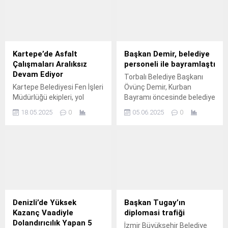
Kartepe’de Asfalt
Başkan Demir, belediye
Çalışmaları Aralıksız
personeli ile bayramlaştı
Devam Ediyor
Torbalı Belediye Başkanı
Kartepe Belediyesi Fen İşleri
Övünç Demir, Kurban
Müdürlüğü ekipleri, yol
Bayramı öncesinde belediye
konforunu artırmak ve
personeliyle bayramlaştı.
18.05.2025
0
05.06.2025
0
vatandaşların ulaşımını
daha güvenli hale getirmek
amacıyla asfalt
çalışmalarına aralıksız
devam ediyor.
Denizli’de Yüksek
Başkan Tugay’ın
Kazanç Vaadiyle
diplomasi trafiği
Dolandırıcılık Yapan 5
İzmir Büyükşehir Belediye