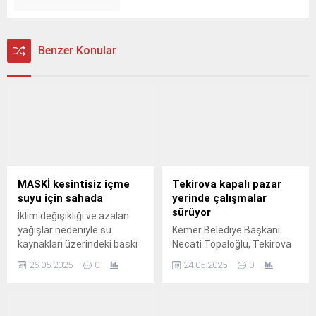
Benzer Konular
MASKİ kesintisiz içme
Tekirova kapalı pazar
suyu için sahada
yerinde çalışmalar
sürüyor
İklim değişikliği ve azalan
yağışlar nedeniyle su
Kemer Belediye Başkanı
kaynakları üzerindeki baskı
Necati Topaloğlu, Tekirova
her geçen gün artıyor.
Mahallesi’nde yapımı hızla
26.05.2025
0
24.05.2025
0
devam eden kapalı pazar
yerindeki çalışmaları
yerinde inceledi.