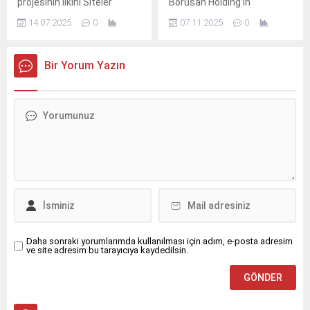
projesinin ilkini Siteler
Borusan Holding’in
Mahallesi’nde açan Başkan
sürdürülebilirliği farklı
14.07.2025
0
07.11.2025
0
Deniz Dalgıç, kurdele
açılardan ele alan “Geleceğe
kesiminin ardından
İlham Buluşmaları”nın yeni
çocuklarla oyun oynayarak
bölümü, bu kez
Bir Yorum Yazın
renkli alanın coşkusuna
biyoçeşitliliğe ışık tuttu.
ortak oldu.
Daha sonraki yorumlarımda kullanılması için adım, e-posta adresim
ve site adresim bu tarayıcıya kaydedilsin.