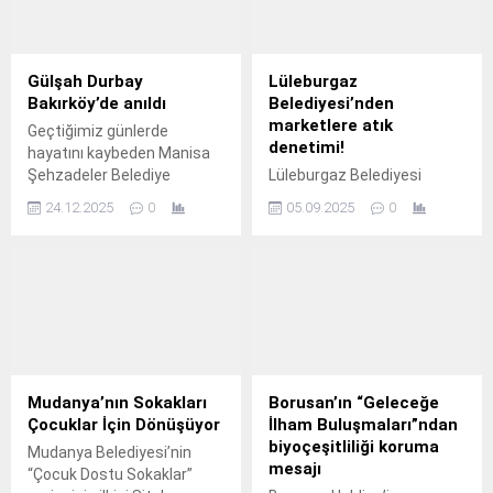
ve orta dereceli okullar
başta olmak üzere haneler
ve iş yerlerindeki geri
dönüşüme
Gülşah Durbay
Lüleburgaz
kazandırılabilecek elektrikli
Bakırköy’de anıldı
Belediyesi’nden
ve elektronik atıkları
marketlere atık
Geçtiğimiz günlerde
topluyor.
denetimi!
hayatını kaybeden Manisa
Şehzadeler Belediye
Lüleburgaz Belediyesi
Başkanı Gülşah Durbay
Temizlik İşleri ile İklim
24.12.2025
0
05.09.2025
0
Bakırköy’de anıldı.
Değişikliği ve Sıfır Atık
Müdürlüğü tarafından
marketlere konteyner içine
poşetlenmeden atılan ve
sonucunda büyük bir çevre
kirliliğine yol açan organik
atıklar hakkında denetim
yapıldı.
Mudanya’nın Sokakları
Borusan’ın “Geleceğe
Çocuklar İçin Dönüşüyor
İlham Buluşmaları”ndan
biyoçeşitliliği koruma
Mudanya Belediyesi’nin
mesajı
“Çocuk Dostu Sokaklar”