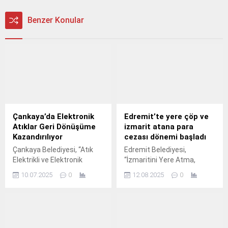
Benzer Konular
Çankaya’da Elektronik
Edremit’te yere çöp ve
Atıklar Geri Dönüşüme
izmarit atana para
Kazandırılıyor
cezası dönemi başladı
Çankaya Belediyesi, “Atık
Edremit Belediyesi,
Elektrikli ve Elektronik
“İzmaritini Yere Atma,
Eşyaların Toplanması ve
Geleceğini Karartma”
10.07.2025
0
12.08.2025
0
Geri Dönüşüme
kampanyasının ardından,
Gönderilmesi Projesi”
meydan, park ve sokaklarda
kapsamında ilçe genelindeki
yere çöp atanlara para
tüm kamu, özel kurum ve
cezası uygulamaya başladı.
kuruluşları, üniversiteler, ilk