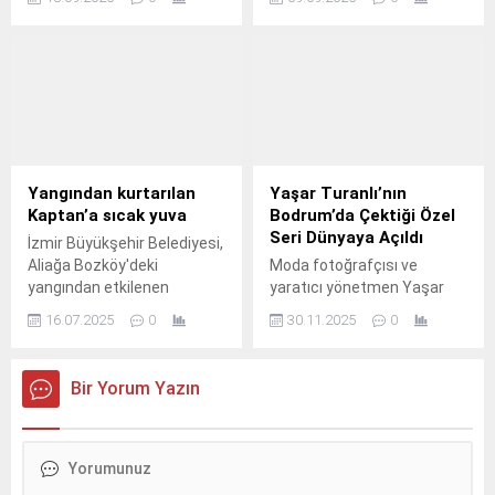
oyuncudan kendisine gelen
yürüttüğü yoğun
taciz mesajlarını
çalışmalarla yeşil alanları
açıklamasıyla Türkiye'nin
temiz, düzenli ve estetik
gündemine oturmuştu.
hale getirmeye devam
ediyor.
Yangından kurtarılan
Yaşar Turanlı’nın
Kaptan’a sıcak yuva
Bodrum’da Çektiği Özel
Seri Dünyaya Açıldı
İzmir Büyükşehir Belediyesi,
Aliağa Bozköy'deki
Moda fotoğrafçısı ve
yangından etkilenen
yaratıcı yönetmen Yaşar
sahipsiz bir köpeği hem
Turanlı, Bodrum Maxx Royal
16.07.2025
0
30.11.2025
0
sağlığına hem de sıcak bir
Hotel'de gerçekleştirdiği
yuvaya kavuşturdu.
özel çekimle uluslararası
moda dünyasında ses
Bir Yorum Yazın
getirdi.