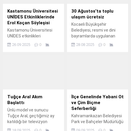
Kastamonu Üniversitesi
30 Ağustos’ta toplu
UNİDES Etkinliklerinde
ulaşım ücretsiz
Erol Koçan Söyleşisi
Kocaeli Büyükşehir
Kastamonu Üniversitesi
Belediyesi, resmi ve dini
UNİDES etkinlikleri
bayramlarda uygulanan
kapsamında yapımcı ve
ücretsiz toplu ulaşım
26.09.2025
0
28.08.2025
0
yönetmen Erol Koçan
uygulamasına 30 Ağustos
öğrencilerle bir araya geldi.
Zafer Bayramı’nda da
devam edecek.
Tuğçe Aral Akım
İlçe Genelinde Yabani Ot
Başlattı
ve Çim Biçme
Seferberliği
Ünlü model ve sunucu
Tuğçe Aral, geçtiğimiz ay
Kahramankazan Belediyesi
katıldığı bir televizyon
Park ve Bahçeler Müdürlüğü
programında evli bir
ekipleri, ilçe genelinde
18.09.2025
0
09.09.2025
0