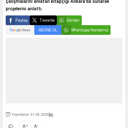
çalışmalarını anlatan kitapçığı Ankara’da sunarak
projelerini anlattı.
Paylaş
Tweetle
Gönder
ABONE OL
Whatsapp Kanalımız
Yayınlama: 31.05.2025
A
A
+
-