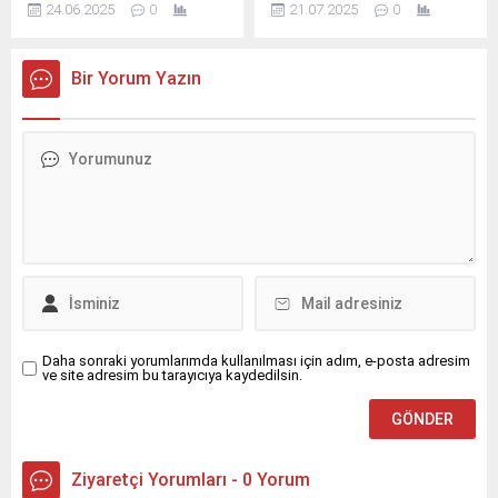
olduğunu vurgularken,...
24.06.2025
0
21.07.2025
0
yangın riskini ciddi boyutlara
projelerden bir tanesi olan
taşıyor.
Selçuklu Gençlik Merkezi
artık yeni yerinde gençlere
Bir Yorum Yazın
hizmet veriyor.
Daha sonraki yorumlarımda kullanılması için adım, e-posta adresim
ve site adresim bu tarayıcıya kaydedilsin.
Ziyaretçi Yorumları - 0 Yorum