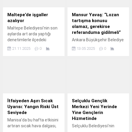
Maltepe’de işgaller
Mansur Yavaş: “Lozan
azalıyor
tartışma konusu
olamaz, gerekirse
Maltepe Belediyesi’nin son
referanduma gidilmeli”
aylarda art arda yaptığı
denetimlerle ilçedeki
Ankara Büyükşehir Belediye
işgaller önemli ölçüde
Başkanı Mansur Yavaş,
21.11.2025
0
13.05.2025
0
azaldı.
PKK’nın fesih kararı sonrası
yaptığı açıklamada Lozan
Antlaşması’nın tartışma
konusu yapılamayacağını
vurguladı ve referandum
çağrısında bulundu. Ankara
Büyükşehir Belediye
Başkanı Mansur Yavaş,
terör örgütü PKK’nın silah
İtfaiyeden Aşırı Sıcak
Selçuklu Gençlik
bırakma ve fesih kararına
Uyarısı: Yangın Riski Üst
Merkezi Yeni Yerinde
ilişkin ilk değerlendirmesini
Seviyede
Yine Gençlerin
yaptı. Yavaş, Türkiye’nin
Hizmetinde
Manisa’da bu hafta etkisini
terörsüz bir geleceğe
artıran sıcak hava dalgası,
Selçuklu Belediyesi’nin
ulaşmasının ortak hedef
orman ve tarım arazilerinde
gençliği öncelediği önemli