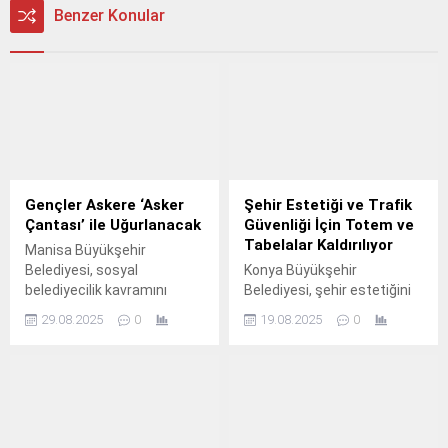
Benzer Konular
Gençler Askere ‘Asker
Şehir Estetiği ve Trafik
Çantası’ ile Uğurlanacak
Güvenliği İçin Totem ve
Tabelalar Kaldırılıyor
Manisa Büyükşehir
Belediyesi, sosyal
Konya Büyükşehir
belediyecilik kavramını
Belediyesi, şehir estetiğini
genişleterek, yeni bir projeyi
korumak ve trafik
29.08.2025
0
19.08.2025
0
daha uygulamaya başladı.
güvenliğini artırmak
maksadıyla sanayi alanları
başta olmak üzere şehir
genelindeki standart dışı
ayaklı reklam tabelalarını
kaldırıyor.