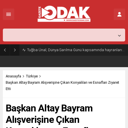
İstanbul,
25
°C
Açık
Tuğba Ünal, Dünya Sarılma Günü kapsamında hayranlarıyla buluştu
Anasayfa
Türkiye
Başkan Altay Bayram Alışverişine Çıkan Konyalıları ve Esnafları Ziyaret
Etti
Başkan Altay Bayram
Alışverişine Çıkan