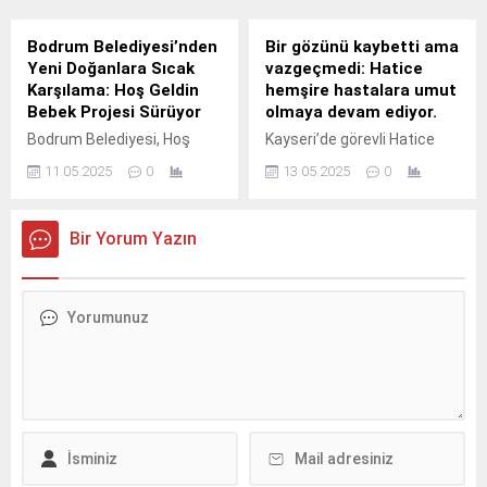
yolla getirilen büyükbaş
hayvanlara jandarma el
Bodrum Belediyesi’nden
Bir gözünü kaybetti ama
koydu. Olay, Ergene
Yeni Doğanlara Sıcak
vazgeçmedi: Hatice
ilçesindeki Saray Otoban
Karşılama: Hoş Geldin
hemşire hastalara umut
Kontrol Noktası’nda
Bebek Projesi Sürüyor
olmaya devam ediyor.
meydana geldi. Jandarma
Bodrum Belediyesi, Hoş
Kayseri’de görevli Hatice
ekiplerinin şüphe üzerine...
Geldin Bebek Projesi
hemşire, sağ gözündeki
11.05.2025
0
13.05.2025
0
kapsamında yeni doğan
görme kaybına rağmen
bebeklerin ailelerine
palyatif bakım hastalarına
ziyaretler düzenleyerek
destek olmayı sürdürüyor.
Bir Yorum Yazın
hediye setleri takdim ediyor.
“İnsanlara faydalı olmak en
Başkan Tamer Mandalinci,
büyük motivasyonum” diyor.
sosyal belediyecilik vurgusu
Kayseri’de palyatif bakım
yaptı. odrum Belediyesi,
ünitesinde görev yapan
yeni doğan bebekler ve
hemşire Hatice Özmen,
aileleri için hayata geçirdiği
geçirdiği kazaya rağmen
Hoş Geldin Bebek Projesi
mesleğini azimle
kapsamında ziyaretlerine
sürdürüyor. Beş yıl önce
devam ediyor. Projeyi
bahçede yaşadığı talihsiz
yürüten Bodrum Belediyesi
kazada sağ gözünde yüzde
Basın Yayın ve Halkla...
90 oranında görme...