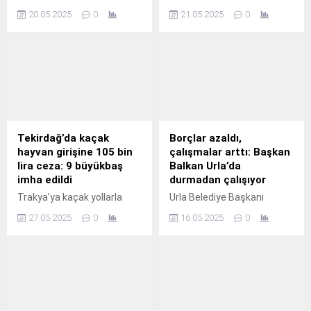
anlayışıyla hayata geçirdiği
Konya Büyükşehir Belediye
20.05.2025
0
21.05.2025
0
Kent Lokantasında “askıda
Başkanı Uğur İbrahim Altay,
yemek” uygulamasıyla,
Beyşehir Yaka Manastır
öğrencilerin yanında oluyor.
Tabiat Parkı’nda devam
eden çevre düzenleme
çalışmasıyla bölgeyi
turizme kazandıracaklarını
söyledi.
Tekirdağ’da kaçak
Borçlar azaldı,
hayvan girişine 105 bin
çalışmalar arttı: Başkan
lira ceza: 9 büyükbaş
Balkan Urla’da
imha edildi
durmadan çalışıyor
Trakya’ya kaçak yollarla
Urla Belediye Başkanı
büyükbaş hayvan sokan bir
Selçuk Balkan’ın göreve
27.05.2025
0
16.05.2025
0
besiciye 105 bin lira para
gelmesinin ardından
cezası verildi. El konulan
başlatılan şeffaf yönetim
hayvanlar hastalık riski
anlayışı doğrultusunda,
nedeniyle imha edildi.
belediyenin borç tablosu
Tekirdağ’da Trakya
ikinci kez kamuoyuyla
bölgesine yasak olmasına
paylaşıldı.
rağmen Anadolu’dan kaçak