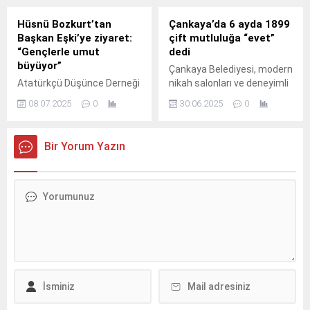
Hüsnü Bozkurt’tan
Çankaya’da 6 ayda 1899
Başkan Eşki’ye ziyaret:
çift mutluluğa “evet”
“Gençlerle umut
dedi
büyüyor”
Çankaya Belediyesi, modern
Atatürkçü Düşünce Derneği
nikah salonları ve deneyimli
Genel Başkanı Hüsnü
personeliyle çiftlerin özel
08.07.2025
0
30.06.2025
0
Bozkurt, İzmir
günlerini unutulmaz kılmaya
temsilcileriyle birlikte
devam ediyor.
Bornova Belediye Başkanı
Bir Yorum Yazın
Ömer Eşki’yi ziyaret ederek
yeni genç üyelere rozet
taktı.