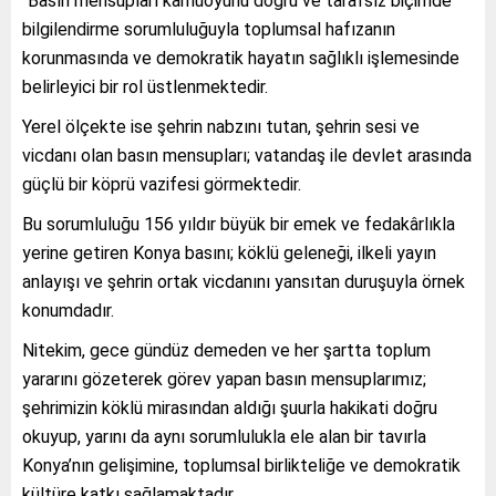
“Basın mensupları kamuoyunu doğru ve tarafsız biçimde
bilgilendirme sorumluluğuyla toplumsal hafızanın
korunmasında ve demokratik hayatın sağlıklı işlemesinde
belirleyici bir rol üstlenmektedir.
Yerel ölçekte ise şehrin nabzını tutan, şehrin sesi ve
vicdanı olan basın mensupları; vatandaş ile devlet arasında
güçlü bir köprü vazifesi görmektedir.
Bu sorumluluğu 156 yıldır büyük bir emek ve fedakârlıkla
yerine getiren Konya basını; köklü geleneği, ilkeli yayın
anlayışı ve şehrin ortak vicdanını yansıtan duruşuyla örnek
konumdadır.
Nitekim, gece gündüz demeden ve her şartta toplum
yararını gözeterek görev yapan basın mensuplarımız;
şehrimizin köklü mirasından aldığı şuurla hakikati doğru
okuyup, yarını da aynı sorumlulukla ele alan bir tavırla
Konya’nın gelişimine, toplumsal birlikteliğe ve demokratik
kültüre katkı sağlamaktadır.