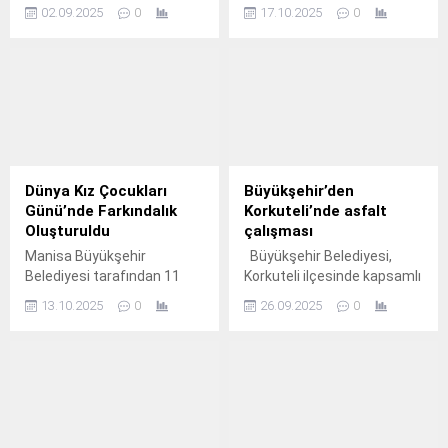
rap sanatçısı Ceza ile
gerçekleştirdiği meydan
02.09.2025
0
17.10.2025
0
devam etti.
düzenlemesiyle İzmit
Başaran Camii estetik bir
görünüme kavuştu.
Dünya Kız Çocukları
Büyükşehir’den
Günü’nde Farkındalık
Korkuteli’nde asfalt
Oluşturuldu
çalışması
Manisa Büyükşehir
Büyükşehir Belediyesi,
Belediyesi tarafından 11
Korkuteli ilçesinde kapsamlı
Ekim Dünya Kız Çocukları
bir asfalt çalışması
13.10.2025
0
26.09.2025
0
Günü dolayısıyla 15
başlatıyor.
Temmuz Demokrasi
Meydanı’nda stant kuruldu.