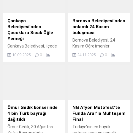
Çankaya
Bornova Belediyesi’nden
Belediyesi’nden
anlamlı 24 Kasım
Çocuklara Sıcak Öğle
buluşması
Yemeği
Bornova Belediyesi, 24
Çankaya Belediyesi, ilçede
Kasım Öğretmenler
kantini olmayan ilkokullar
Günü’nü Dramalılar
10.09.2025
0
24.11.2025
0
için 'sıcak öğle' yemeği
Köşkü’nde düzenlediği
uygulamasına 2025-
kahvaltı programıyla kutladı.
2026 eğitim öğretim
döneminde de devam
ediyor.
Ömür Gedik konserinde
NG Afyon Motofest’te
4 bin Türk bayrağı
Funda Arar’la Muhteşem
dağıtıldı
Final
Ömür Gedik, 30 Ağustos
Türkiye’nin en büyük
Zafer Bayramı'nda
entegre spor ve gençlik