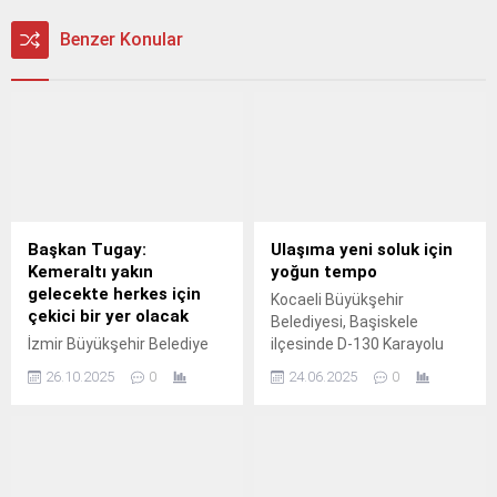
Benzer Konular
Başkan Tugay:
Ulaşıma yeni soluk için
Kemeraltı yakın
yoğun tempo
gelecekte herkes için
Kocaeli Büyükşehir
çekici bir yer olacak
Belediyesi, Başiskele
İzmir Büyükşehir Belediye
ilçesinde D-130 Karayolu
Başkanı Dr.
üzerindeki araç
26.10.2025
0
24.06.2025
0
yoğunluğunu azaltmak
amacıyla Hürriyet ve
Mahmut Çavuş Caddeleri
arasında 1.