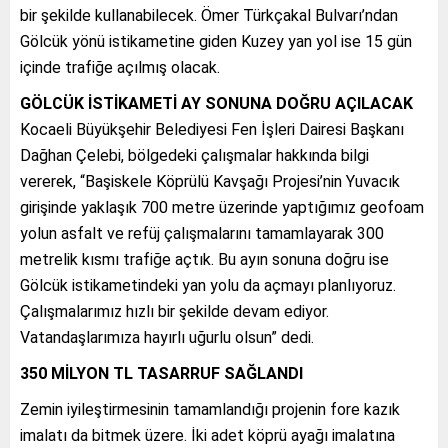
bir şekilde kullanabilecek. Ömer Türkçakal Bulvarı’ndan
Gölcük yönü istikametine giden Kuzey yan yol ise 15 gün
içinde trafiğe açılmış olacak.
GÖLCÜK İSTİKAMETİ AY SONUNA DOĞRU AÇILACAK
Kocaeli Büyükşehir Belediyesi Fen İşleri Dairesi Başkanı
Dağhan Çelebi, bölgedeki çalışmalar hakkında bilgi
vererek, “Başiskele Köprülü Kavşağı Projesi’nin Yuvacık
girişinde yaklaşık 700 metre üzerinde yaptığımız geofoam
yolun asfalt ve refüj çalışmalarını tamamlayarak 300
metrelik kısmı trafiğe açtık. Bu ayın sonuna doğru ise
Gölcük istikametindeki yan yolu da açmayı planlıyoruz.
Çalışmalarımız hızlı bir şekilde devam ediyor.
Vatandaşlarımıza hayırlı uğurlu olsun” dedi.
350 MİLYON TL TASARRUF SAĞLANDI
Zemin iyileştirmesinin tamamlandığı projenin fore kazık
imalatı da bitmek üzere. İki adet köprü ayağı imalatına