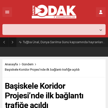
İstanbul,
25
°C
Açık
Tuğba Ünal, Dünya Sarılma Günü kapsamında hayranlarıyla buluştu
Anasayfa
Gündem
Başiskele Koridor Projesi’nde ilk bağlantı trafiğe açıldı
Başiskele Koridor
Projesi’nde ilk bağlantı
trafiğe açıldı