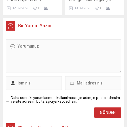
Antalya'da Crystal
festivallerinden biri haline
02.09.2025
0
08.09.2025
0
Waterworld'de sahne aldı.
gelen NG Afyon Motofest,
beşinci ve son gününde
unutulmaz bir finalle sona
Bir Yorum Yazın
erdi.
Daha sonraki yorumlarımda kullanılması için adım, e-posta adresim
ve site adresim bu tarayıcıya kaydedilsin.