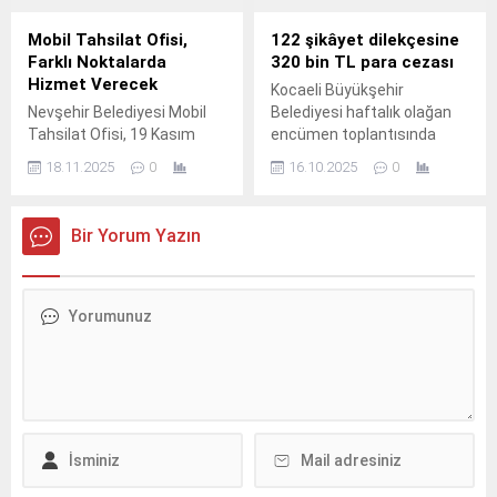
Mobil Tahsilat Ofisi,
122 şikâyet dilekçesine
Farklı Noktalarda
320 bin TL para cezası
Hizmet Verecek
Kocaeli Büyükşehir
Nevşehir Belediyesi Mobil
Belediyesi haftalık olağan
Tahsilat Ofisi, 19 Kasım
encümen toplantısında
2025 ve 26 Kasım 2025
trafik kurallarını ihlal eden
18.11.2025
0
16.10.2025
0
tarihleri arasında
ve yolcunun konforunu
Nevşehir’in çeşitli
bozan özel halk otobüsü
mahallelerinde hizmet
şoförlerine ceza kesildi.
Bir Yorum Yazın
verecek.