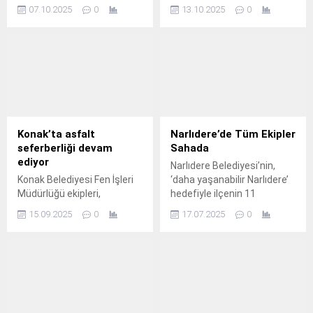
Berlin’e bağlı kardeş şehir
Belediyesi Temizlik İşleri
07.10.2025
0
13.10.2025
0
Spandau’dan gelen heyeti
ekibine teşekkür plaketi
ilçede ağırladı.
verdi.
Konak’ta asfalt
Narlıdere’de Tüm Ekipler
seferberliği devam
Sahada
ediyor
Narlıdere Belediyesi’nin,
Konak Belediyesi Fen İşleri
‘daha yaşanabilir Narlıdere’
Müdürlüğü ekipleri,
hedefiyle ilçenin 11
sokaklardaki asfaltlama
mahallesinde başlattığı
15.09.2025
0
17.07.2025
0
çalışmalarını tam gaz
hizmet seferberliği devam
sürdürüyor.
ediyor.