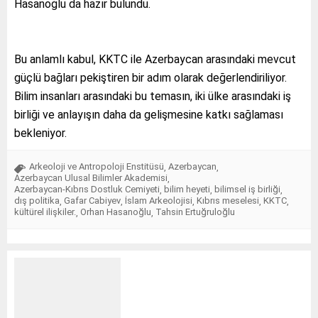
Hasanoğlu da hazır bulundu.
Bu anlamlı kabul, KKTC ile Azerbaycan arasındaki mevcut
güçlü bağları pekiştiren bir adım olarak değerlendiriliyor.
Bilim insanları arasındaki bu temasın, iki ülke arasındaki iş
birliği ve anlayışın daha da gelişmesine katkı sağlaması
bekleniyor.
Arkeoloji ve Antropoloji Enstitüsü
Azerbaycan
,
,
Azerbaycan Ulusal Bilimler Akademisi
,
Azerbaycan-Kıbrıs Dostluk Cemiyeti
bilim heyeti
bilimsel iş birliği
,
,
,
dış politika
Gafar Cabiyev
İslam Arkeolojisi
Kıbrıs meselesi
KKTC
,
,
,
,
,
kültürel ilişkiler.
Orhan Hasanoğlu
Tahsin Ertuğruloğlu
,
,