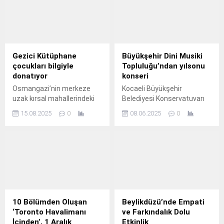
Gezici Kütüphane
Büyükşehir Dini Musiki
çocukları bilgiyle
Topluluğu’ndan yılsonu
donatıyor
konseri
Osmangazi’nin merkeze
Kocaeli Büyükşehir
uzak kırsal mahallerindeki
Belediyesi Konservatuvarı
çocukları kitap ile
Dini Musiki Topluluğu eğitim
15.08.2025
0
08.06.2025
0
buluşturan Gezici
sezonunu verdiği
Kütüphane, yaz tatili
muhteşem konser ile
döneminde çocuklar için
tamamladı.
birbirinden eğitici ve
eğlenceli etkinliklere ev
sahipliği yapıyor.
10 Bölümden Oluşan
Beylikdüzü’nde Empati
‘Toronto Havalimanı
ve Farkındalık Dolu
İçinden’, 1 Aralık
Etkinlik