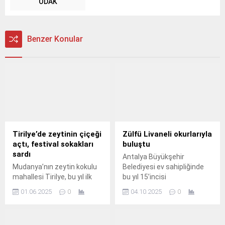
ODAK
Benzer Konular
Tirilye’de zeytinin çiçeği
Zülfü Livaneli okurlarıyla
açtı, festival sokakları
buluştu
sardı
Antalya Büyükşehir
Mudanya’nın zeytin kokulu
Belediyesi ev sahipliğinde
mahallesi Tirilye, bu yıl ilk
bu yıl 15’incisi
kez düzenlenen Zeytin
gerçekleştirilen Antalya
01.06.2025
0
04.10.2025
0
Çiçeği Festivali ile tarihine
Kitap Fuarı’nın onur konuğu
ve doğasına yakışır bir şölen
Zülfü Livaneli okurlarıyla
yaşıyor.
buluştu.