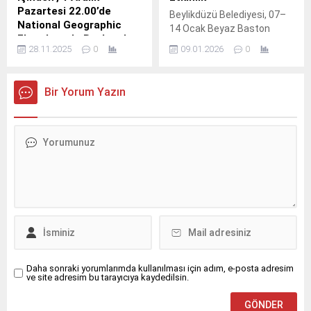
Pazartesi 22.00’de
Beylikdüzü Belediyesi, 07–
National Geographic
14 Ocak Beyaz Baston
Ekranlarında Başlıyor!
Görme Engelliler Haftası
28.11.2025
0
09.01.2026
0
Kanada’nın en büyük ve en
kapsamında “Beyaz Baston
yoğun havaalanı olan
Farkındalık Etkinliği”
Toronto Pearson
düzenledi.
Bir Yorum Yazın
Uluslararası Havalimanı’nın
perde arkasına geçerek
milyonlarca yolcu ve
binlerce uçağın hareketini,
rekor kıran kar fırtınaları ve
zorlu kış koşullarda yapılan
çalışmaları ortaya çıkaran
10 bölümden oluşan
“Toronto Havalimanı
İçinden”, 1 Aralık Pazartesi
saat 22.
Daha sonraki yorumlarımda kullanılması için adım, e-posta adresim
ve site adresim bu tarayıcıya kaydedilsin.