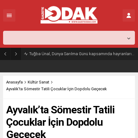
İstanbul,
31
°C
Açık
Tuğba Ünal, Dünya Sarılma Günü kapsamında hayranlarıyla buluştu
Anasayfa
Kültür Sanat
Ayvalık’ta Sömestir Tatili Çocuklar İçin Dopdolu Geçecek
Ayvalık’ta Sömestir Tatili
Çocuklar İçin Dopdolu
Geçecek