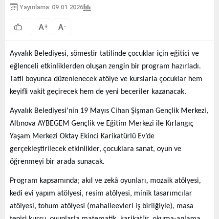
Yayınlama: 09.01.2026
A
A
+
-
Ayvalık Belediyesi, sömestir tatilinde çocuklar için eğitici ve
eğlenceli etkinliklerden oluşan zengin bir program hazırladı.
Tatil boyunca düzenlenecek atölye ve kurslarla çocuklar hem
keyifli vakit geçirecek hem de yeni beceriler kazanacak.
Ayvalık Belediyesi’nin 19 Mayıs Cihan Şişman Gençlik Merkezi,
Altınova AYBEGEM Gençlik ve Eğitim Merkezi ile Kırlangıç
Yaşam Merkezi Oktay Ekinci Karikatürlü Ev’de
gerçekleştirilecek etkinlikler, çocuklara sanat, oyun ve
öğrenmeyi bir arada sunacak.
Program kapsamında; akıl ve zekâ oyunları, mozaik atölyesi,
kedi evi yapım atölyesi, resim atölyesi, minik tasarımcılar
atölyesi, tohum atölyesi (mahalleevleri iş birliğiyle), masa
tenisi kursu, oyunlarla matematik, karikatür, okuma-anlama