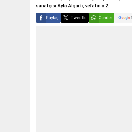
sanatçısı Ayla Algan’ı, vefatının 2.
Paylaş
Tweetle
Gönder