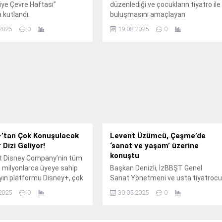
iye Çevre Haftası”
düzenlediği ve çocukların tiyatro ile
 kutlandı.
buluşmasını amaçlayan
“Mahallemde Çocuk Tiyatrosu” bu
2025
0
19.08.2025
0
yaz da hız kesmeden devam ediyor
+’tan Çok Konuşulacak
Levent Üzümcü, Çeşme’de
 Dizi Geliyor!
‘sanat ve yaşam’ üzerine
konuştu
t Disney Company’nin tüm
 milyonlarca üyeye sahip
Başkan Denizli, İzBBŞT Genel
yayın platformu Disney+, çok
Sanat Yönetmeni ve usta tiyatroc
ak lokal içeriklerine bir
Levent Üzümcü’ye, “Hem bilgi
2025
0
30.05.2025
0
daha ekliyor.
birikiminizi hem hayata,
mesleğinize ve topluma bakışınızı
bu kısa süre zarfında bizlerle