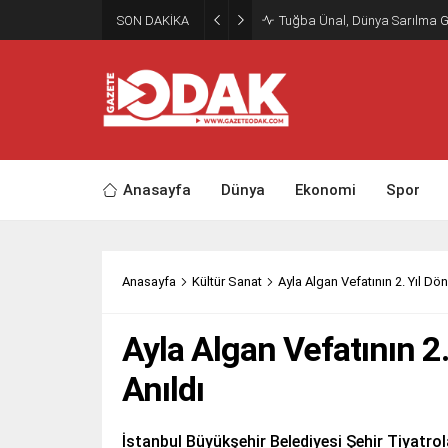
SON DAKİKA
Tuğba Ünal, Dünya Sarılma 
Anasayfa
Dünya
Ekonomi
Spor
Anasayfa
Kültür Sanat
Ayla Algan Vefatının 2. Yıl D
Ayla Algan Vefatının 
Anıldı
İstanbul Büyükşehir Belediyesi Şehir Tiyatrol