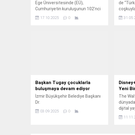
Ege Üniversitesinde (EÜ),
de “Türk
Cumhuriyetin kuruluşunun 102’nci
coşkuyla
yılı ve Ulu Önder Gazi Mustafa
17.10.2025
0
31.05.
Kemal Atatürk’ün ebediyete
irtihalinin 87’nci yıl dönümü
dolayısıyla geleneksel olarak
düzenlenen “Cumhuriyet ve
Atatürk Günleri” bu yıl da anlamlı ve
zengin bir içerikle kutlanacak.
Başkan Tugay çocuklarla
Disney
buluşmaya devam ediyor
Yeni Bir
İzmir Büyükşehir Belediye Başkanı
The Wal
Dr.
dünyada
dijital 
03.09.2025
0
konuşulac
11.11.
yenisini 