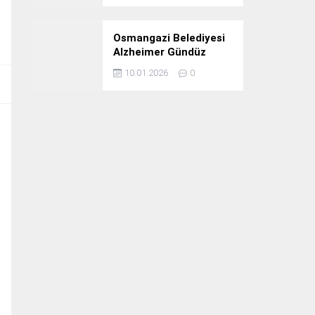
Osmangazi Belediyesi
Alzheimer Gündüz
Bakım Evi 3. Yılını
10.01.2026
0
Kutladı