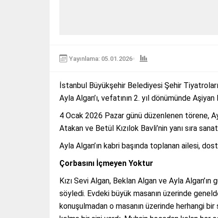
Yayınlama: 05.01.2026
İstanbul Büyükşehir Belediyesi Şehir Tiyatrolar
Ayla Algan’ı, vefatının 2. yıl dönümünde Aşiyan 
4 Ocak 2026 Pazar günü düzenlenen törene, Ayla
Atakan ve Betül Kızılok Bavli’nin yanı sıra sanatç
Ayla Algan’ın kabri başında toplanan ailesi, dostl
Çorbasını İçmeyen Yoktur
Kızı Sevi Algan, Beklan Algan ve Ayla Algan’ın 
söyledi. Evdeki büyük masanın üzerinde genelde
konuşulmadan o masanın üzerinde herhangi bir ş