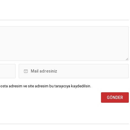
paylaştığınız için teşekkür
ediyorum” dedi.
osta adresim ve site adresim bu tarayıcıya kaydedilsin.