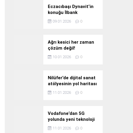
Eczacıbaşı Dynavit’in
konuğu İlbank
09.01.2026
0
Ağrı kesici her zaman
çözüm değil!
10.01.2026
0
Nilüfer’de dijital sanat
atölyesinin yol haritası
konuşuldu
11.01.2026
0
Vodafone’dan 5G
yolunda yeni teknoloji
yatırımı
11.01.2026
0