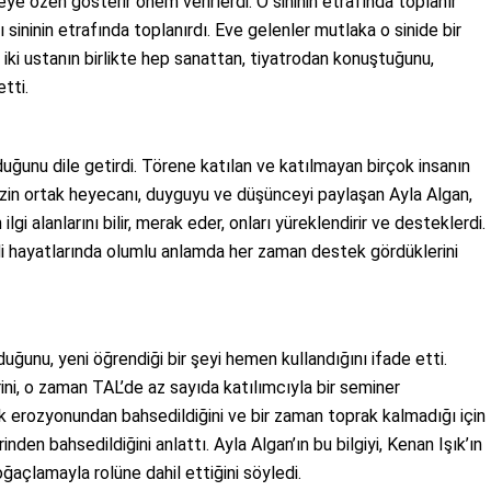
eye özen gösterir önem verirlerdi. O sininin etrafında toplanır
 sininin etrafında toplanırdı. Eve gelenler mutlaka o sinide bir
 iki ustanın birlikte hep sanattan, tiyatrodan konuştuğunu,
tti.
duğunu dile getirdi. Törene katılan ve katılmayan birçok insanın
zin ortak heyecanı, duyguyu ve düşünceyi paylaşan Ayla Algan,
lgi alanlarını bilir, merak eder, onları yüreklendirir ve desteklerdi.
ndi hayatlarında olumlu anlamda her zaman destek gördüklerini
duğunu, yeni öğrendiği bir şeyi hemen kullandığını ifade etti.
ini, o zaman TAL’de az sayıda katılımcıyla bir seminer
rak erozyonundan bahsedildiğini ve bir zaman toprak kalmadığı için
nden bahsedildiğini anlattı. Ayla Algan’ın bu bilgiyi, Kenan Işık’ın
ğaçlamayla rolüne dahil ettiğini söyledi.