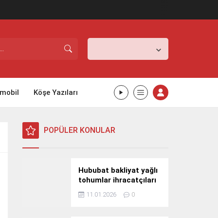
İstanbul,
31
°C
Açık
mobil
Köşe Yazıları
POPÜLER KONULAR
Hububat bakliyat yağlı
tohumlar ihracatçıları
Güney Kore yolcusu
11.01.2026
0