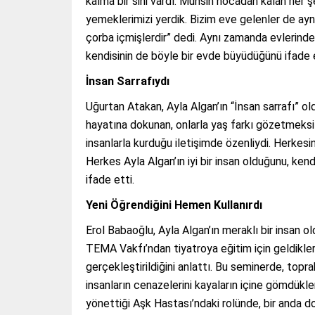
kalma bir sini vardı. Muhsin hocadan kalan her ş
yemeklerimizi yerdik. Bizim eve gelenler de aynı
çorba içmişlerdir” dedi. Aynı zamanda evlerinde
kendisinin de böyle bir evde büyüdüğünü ifade e
İnsan Sarrafıydı
Uğurtan Atakan, Ayla Algan’ın “İnsan sarrafı” ol
hayatına dokunan, onlarla yaş farkı gözetmeksi
insanlarla kurduğu iletişimde özenliydi. Herkesin i
Herkes Ayla Algan’ın iyi bir insan olduğunu, ke
ifade etti.
Yeni Öğrendiğini Hemen Kullanırdı
Erol Babaoğlu, Ayla Algan’ın meraklı bir insan ol
TEMA Vakfı’ndan tiyatroya eğitim için geldikler
gerçekleştirildiğini anlattı. Bu seminerde, top
insanların cenazelerini kayaların içine gömdükleri
yönettiği Aşk Hastası’ndaki rolünde, bir anda do