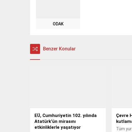
ODAK
Benzer Konular
EÜ, Cumhuriyetin 102. yılında
Çevre H
Atatürk’ün mirasını
kutlam
etkinliklerle yaşatıyor
Tüm yurt