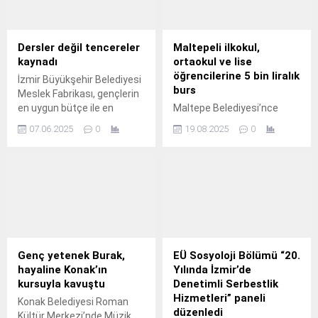
Dersler değil tencereler
Maltepeli ilkokul,
kaynadı
ortaokul ve lise
öğrencilerine 5 bin liralık
İzmir Büyükşehir Belediyesi
burs
Meslek Fabrikası, gençlerin
en uygun bütçe ile en
Maltepe Belediyesi’nce
sağlıklı yemekleri
geçtiğimiz dönem
07.06.2025
0
19.08.2025
0
yapabilmesi ve temel
başlatılan ve eğitimde
mutfak becerilerini
fırsat eşitliği adına verilen
edinmesi amacıyla “Dersler
‘Okul Arkadaşım Maltepe’
Değil Tencereler Kaynıyor”
bursunun başvuruları
projesinin ilk atölyesini
başladı.
yaptı.
Genç yetenek Burak,
EÜ Sosyoloji Bölümü “20.
hayaline Konak’ın
Yılında İzmir’de
kursuyla kavuştu
Denetimli Serbestlik
Hizmetleri” paneli
Konak Belediyesi Roman
düzenledi
Kültür Merkezi’nde Müzik