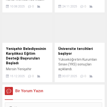
Bölümleri Sınavlarına
Ege Üniversitesi (EÜ)
10.08.2025
0
24.11.2025
0
Hazırlık Kursuna katılan
Edebiyat Fakültesi Sosyoloji
Burak Buldu, büyük bir
Bölümü Öğr.
başarı öyküsüne imza attı.
Yenişehir Belediyesinin
Üniversite tercihleri
Karşılıksız Eğitim
başlıyor
Desteği Başvuruları
Yükseköğretim Kurumları
Başladı
Sınavı (YKS) sonuçları
Mersin Yenişehir
açıklandı.
Belediyesinin, Yenişehirli
15.12.2025
0
30.07.2025
0
üniversite öğrencilerine
vereceği ve 2025-2026
eğitim - öğretim dönemini
Bir Yorum Yazın
kapsayan Karşılıksız Eğitim
Desteği başvuruları başladı.